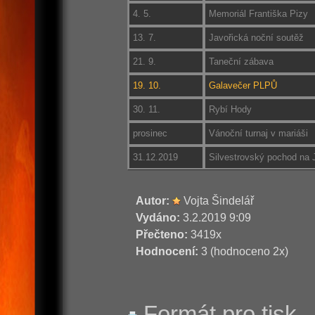
4. 5.
Memoriál Františka Pizy
13. 7.
Javořická noční soutěž
21. 9.
Taneční zábava
19. 10.
Galavečer PLPŮ
30. 11.
Rybí Hody
prosinec
Vánoční turnaj v mariáši
31.12.2019
Silvestrovský pochod na 
Autor:
Vojta Šindelář
Vydáno:
3.2.2019 9:09
Přečteno:
3419x
Hodnocení:
3 (hodnoceno 2x)
Formát pro tisk