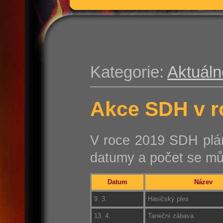
Kategorie:
Aktuáln
Akce SDH v r
V roce 2019 SDH plánu
datumy a počet se mů
Datum
Název
9. 3.
Hasičský ples
13. 4.
Taneční zábava