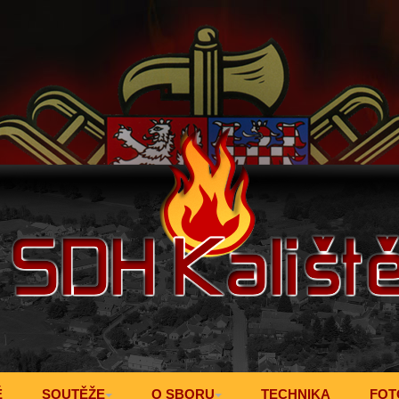
Ě
SOUTĚŽE
O SBORU
TECHNIKA
FOT