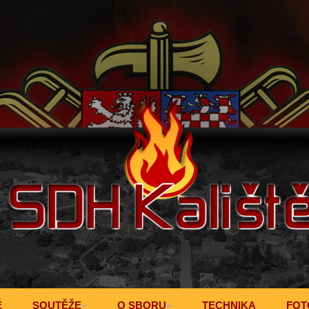
Ě
SOUTĚŽE
O SBORU
TECHNIKA
FOT