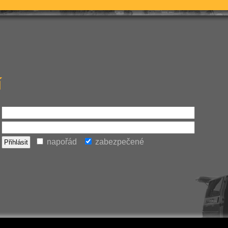
í
napořád
zabezpečené