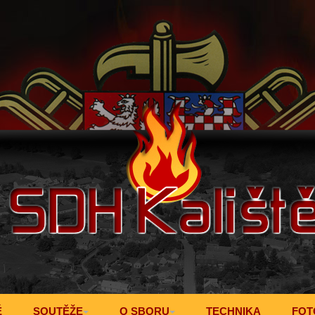
Ě
SOUTĚŽE
O SBORU
TECHNIKA
FOT