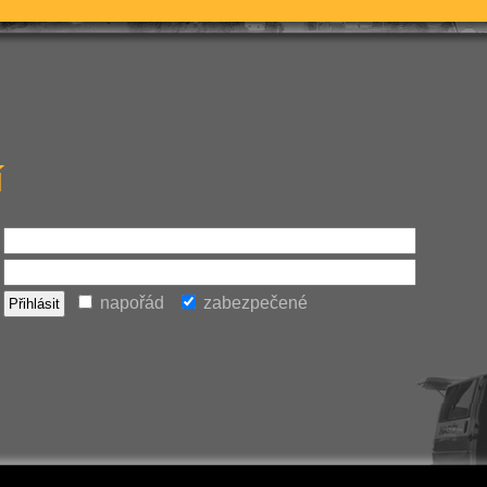
í
napořád
zabezpečené