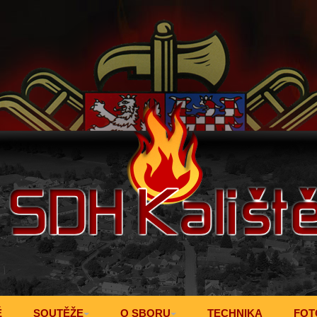
Ě
SOUTĚŽE
O SBORU
TECHNIKA
FOT