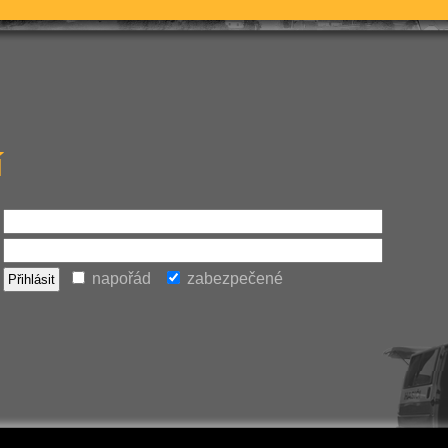
í
napořád
zabezpečené