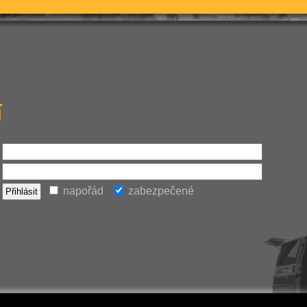
í
napořád
zabezpečené