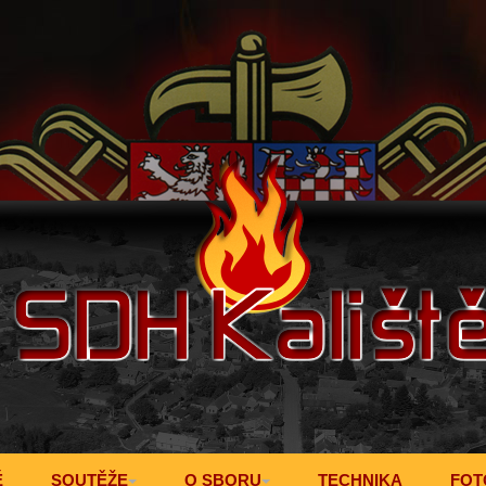
Ě
SOUTĚŽE
O SBORU
TECHNIKA
FOT