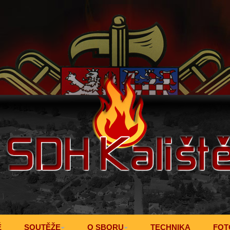
Ě
SOUTĚŽE
O SBORU
TECHNIKA
FOT