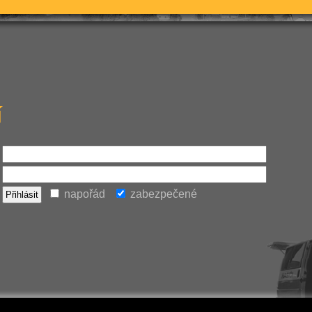
í
napořád
zabezpečené