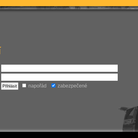
í
napořád
zabezpečené