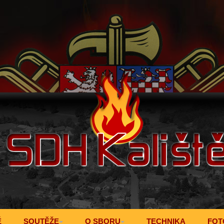
Ě
SOUTĚŽE
O SBORU
TECHNIKA
FOT