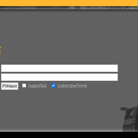
í
napořád
zabezpečené