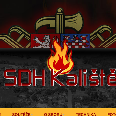
Ě
SOUTĚŽE
O SBORU
TECHNIKA
FOT