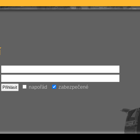
í
napořád
zabezpečené