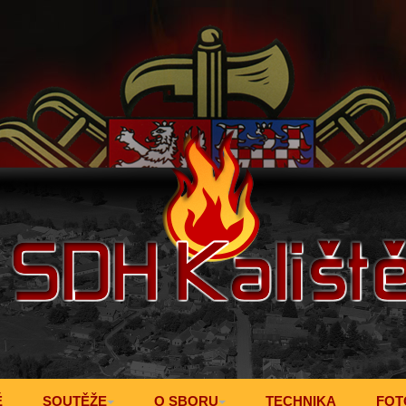
Ě
SOUTĚŽE
O SBORU
TECHNIKA
FOT