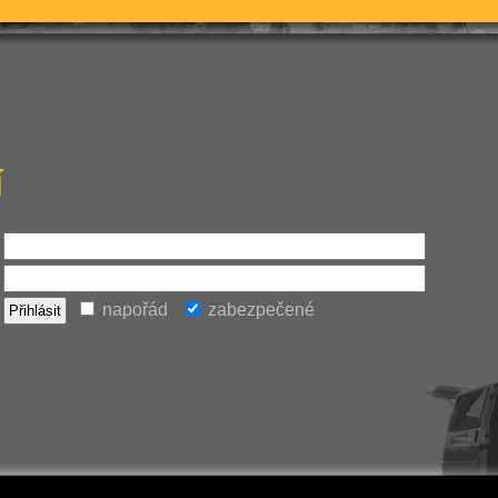
í
napořád
zabezpečené