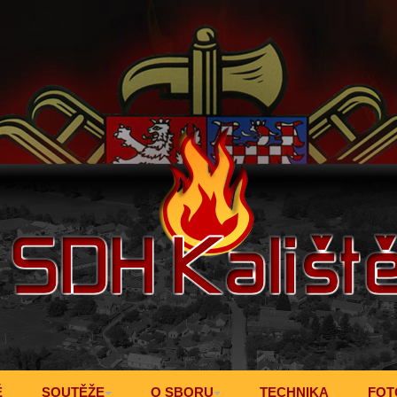
Ě
SOUTĚŽE
O SBORU
TECHNIKA
FOT