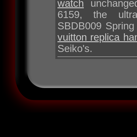
watch
unchanged 
6159, the ultr
SBDB009 Spring 
vuitton replica h
Seiko's.