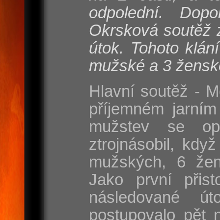
odpolední. Dop
Okrsková soutěž z
útok. Tohoto klán
mužské a 3 žensk
Hlavní soutěž - M
příjemném jarním
mužstev se opr
ztrojnásobil, kdy
mužských, 6 žen
Jako první přis
následované ú
postupovalo pět 