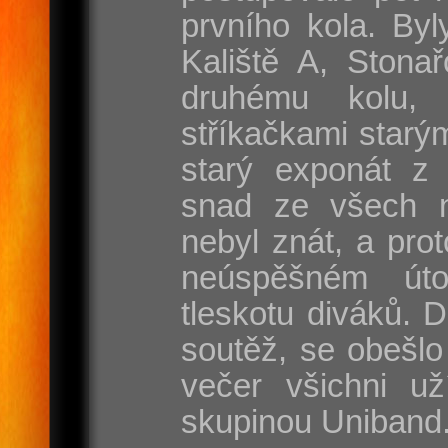
prvního kola. Byl
Kaliště A, Stona
druhému kolu, 
stříkačkami starým
starý exponát z 
snad ze všech n
nebyl znát, a pr
neúspěšném út
tleskotu diváků. 
soutěž, se obešlo
večer všichni už
skupinou Uniband