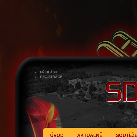
PŘIHLÁSIT
REGISTRACE
ÚVOD
AKTUÁLNĚ
SOUTĚŽ