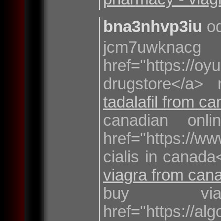
bna3nhvp3iu
od
jcm7uwknacg
href="https://o
drugstore</a>
tadalafil from c
canadian onl
href="https://ww
cialis in canada
viagra from ca
buy via
href="https://