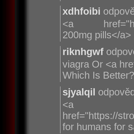
xdhfoibi
odpově
<a href="https
200mg pills</a> 
riknhgwf
odpov
viagra Or <a hre
Which Is Better
sjyalqil
odpověd
<a
href="https://st
for humans for s