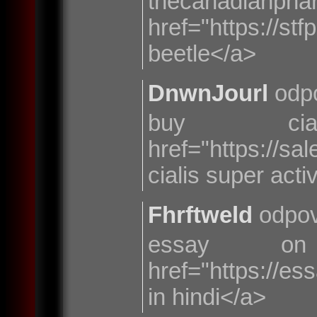
thecana
href="https:/
beetle</a>
DnwnJourl
odp
buy cia
href="https://s
cialis super act
Fhrftweld
odpov
essay o
href="https://e
in hindi</a>