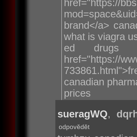
href="https://b
mod=space&ui
brand</a> cana
what is viagra u
ed drugs 
href="https://w
733861.html">f
canadian pharm
prices
sueragWQ
,
dqr
odpovědět