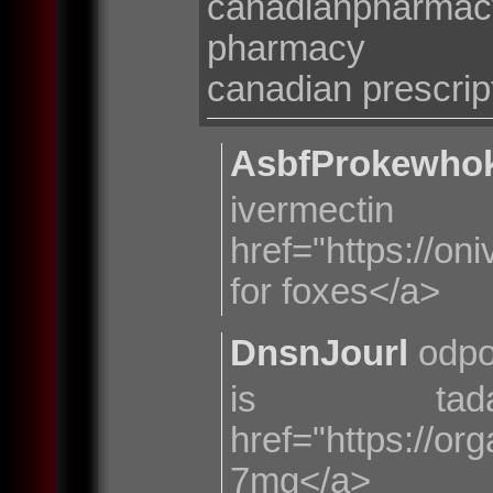
canadianpharm
pharmacy
canadian prescrip
AsbfProkewho
ivermec
href="https://on
for foxes</a>
DnsnJourl
odpo
is tad
href="https://o
7mg</a>