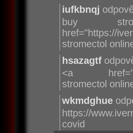
iufkbnqj
odpově
buy str
href="https://iv
stromectol onlin
hsazagtf
odpově
<a href="http
stromectol onlin
wkmdghue
odp
https://www.iv
covid