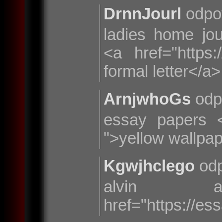
DrnnJourl
odpo
ladies home jo
<a href="https
formal letter</a>
ArnjwhoGs
odp
essay papers <
">yellow wallpa
Kgwjhclego
odp
alvin 
href="https://e