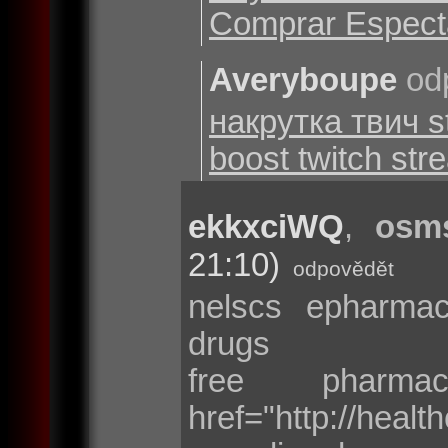
Comprar Espect
Averyboupe
od
накрутка твич 
boost twitch st
ekkxciWQ
,
osms
21:10)
odpovědět
nelscs epharm
drugs
free pharm
href="http://heal