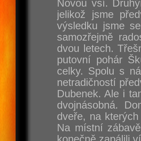
Novou vsí. Druhý
jelikož jsme pře
výsledku jsme se
samozřejmě rados
dvou letech. Třeš
putovní pohár Šk
celky. Spolu s n
netradičností pře
Dubenek. Ale i tam
dvojnásobná. Dom
dveře, na kterých
Na místní zábavě
konečně zapálili v