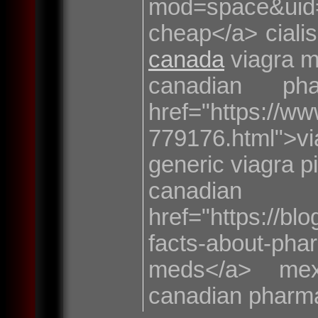
mod=space&u
cheap</a> ciali
canada
viagra m
canadian ph
href="https://ww
779176.html">
generic viagra pi
canadia
href="https://bl
facts-about-pha
meds</a> me
canadian pharma