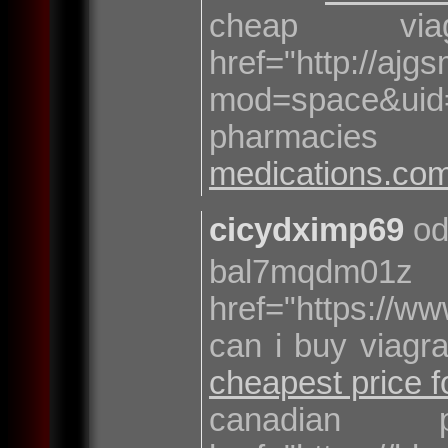
cheap v
href="http://aj
mod=space&ui
pharmacies
medications.co
cicydximp69
od
bal7mqdm01z
href="https://w
can i buy viagr
cheapest price fo
canadian 