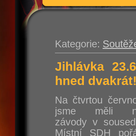
Kategorie:
Soutěž
Jihlávka 23.
hned dvakrát
Na čtvrtou červn
jsme měli na
závody v sousedn
Místní SDH poř