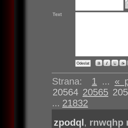
Text
Strana:
1
...
« 
20564
20565
205
...
21832
zpodql
,
rnwqhp m