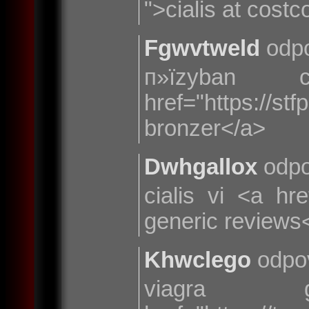
">cialis at cost
Fgwvtweld
odpo
п»їzyban 
href="https://s
bronzer</a>
Dwhgallox
odpo
cialis vi <a href
generic reviews
Khwclego
odpo
viagra 