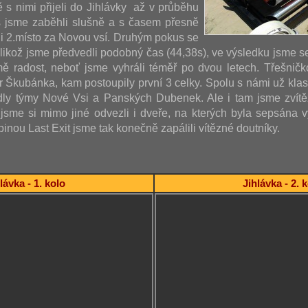
ě s nimi přijeli do Jihlávky až v průběhu
s jsme zaběhli slušně a s časem přesně
i 2.místo za Novou vsí. Druhým pokus se
jelikož jsme předvedli podobný čas (44,38s), ve výsledku jsme s
ě radost, neboť jsme vyhráli téměř po dvou letech. Třešničk
ár Škubánka, kam postoupily první 3 celky. Spolu s námi už kla
dly týmy Nové Vsi a Panských Dubenek. Ale i tam jsme zvítěz
sme si mimo jiné odvezli i dveře, na kterých byla sepsána vý
inou Last Exit jsme tak konečně zapálili vítězné doutníky.
lávka - 1. kolo
Jihlávka - 2. 