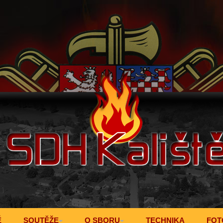
Ě
SOUTĚŽE
O SBORU
TECHNIKA
FOT