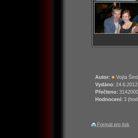
Autor:
Vojta Šin
Vydáno:
24.6.2012
Přečteno:
314200
Hodnocení:
3 (hod
Formát pro tisk