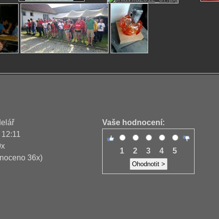
delář
Vaše hodnocení:
 12:11
0x
1
2
3
4
5
noceno 36x)