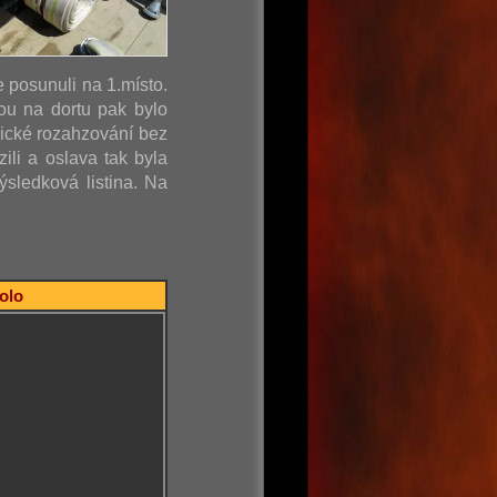
e posunuli na 1.místo.
ou na dortu pak bylo
sické rozahzování bez
ili a oslava tak byla
sledková listina. Na
kolo