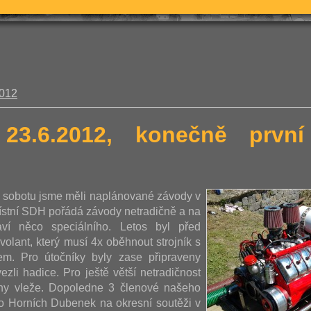
2012
 23.6.2012, konečně prv
u sobotu jsme měli naplánované závody v
ístní SDH pořádá závody netradičně a na
aví něco speciálního. Letos byl před
volant, který musí 4x oběhnout strojník s
m. Pro útočníky byly zase připraveny
ezli hadice. Pro ještě větší netradičnost
ohy vleže. Dopoledne 3 členové našeho
vo Horních Dubenek na okresní soutěži v