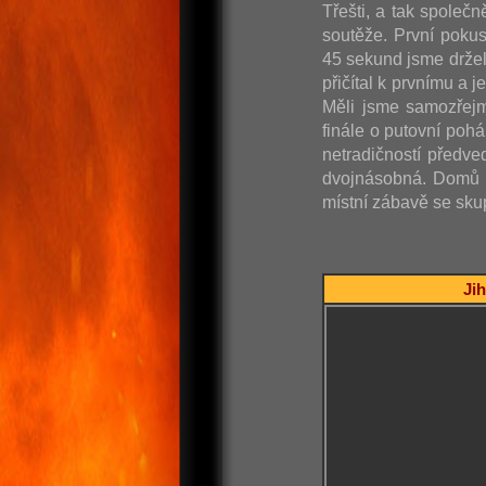
Třešti, a tak společn
soutěže. První poku
45 sekund jsme držel
přičítal k prvnímu a 
Měli jsme samozřejm
finále o putovní poh
netradičností předve
dvojnásobná. Domů j
místní zábavě se skup
Jih