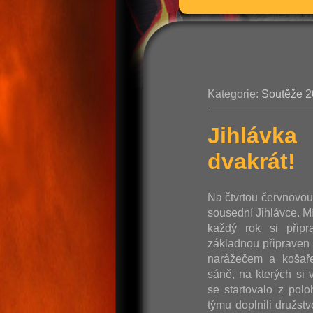
Kategorie:
Soutěže 
Jihlávka
dvakrát!
Na čtvrtou červnovo
sousední Jihlávce. M
každý rok si připr
základnou připraven 
narážečem a košaře
sáně, na kterých si v
se startovalo z pol
týmu doplnili družst