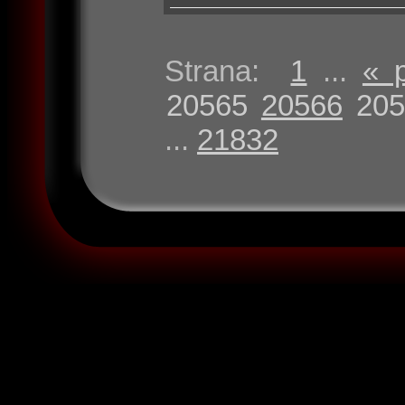
Strana:
1
...
« 
20565
20566
205
...
21832