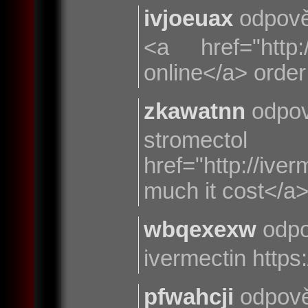
ivjoeuax
odpově
<a href="http:/
online</a> order
zkawatnn
odpov
strome
href="http://iv
much it cost</a
wbqexexw
odpo
ivermectin http
pfwahcji
odpově