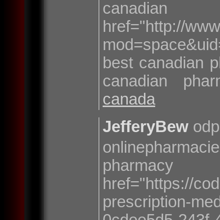
canadi
href="http://ww
mod=space&uid=
best canadian p
canadian pha
canada
JefferyBew
odp
onlinepharmaci
pharm
href="https://c
prescription-med
0cdee5d5-243f-