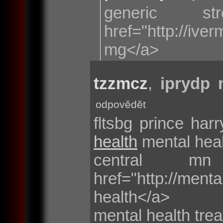
generic 
href="http://iv
mg</a>
tzzmcz
,
iprydp m
odpovědět
fltsbg prince har
health
mental heal
central m
href="http://me
health</a>
mental health tre