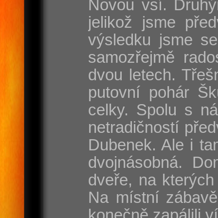
Novou vsí. Druhý
jelikož jsme pře
výsledku jsme se
samozřejmě rados
dvou letech. Třeš
putovní pohár Šk
celky. Spolu s n
netradičností pře
Dubenek. Ale i tam
dvojnásobná. Dom
dveře, na kterých
Na místní zábavě
konečně zapálili v