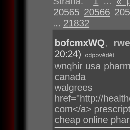
Strana:
1
...
« 
20565
20566
205
...
21832
bofcmxWQ
,
rwe
20:24)
odpovědět
wnqhir usa phar
canada
walgre
href="http://heal
com</a> prescrip
cheap online pha