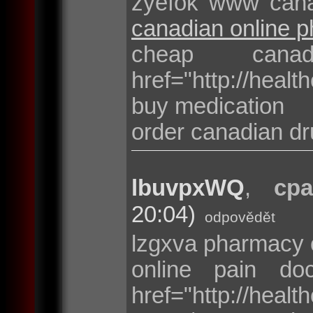
zyefok www cana
canadian online 
cheap can
href="http://heal
buy medication
order canadian d
lbuvpxWQ
,
cpa
20:04)
odpovědět
lzgxva pharmacy
online pain doc
href="http://heal