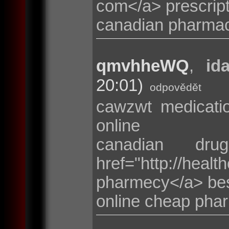
com</a> prescript
canadian pharma
qmvhheWQ
,
id
20:01)
odpovědět
cawzwt medicat
online
canadian dru
href="http://healt
pharmecy</a> be
online cheap pha