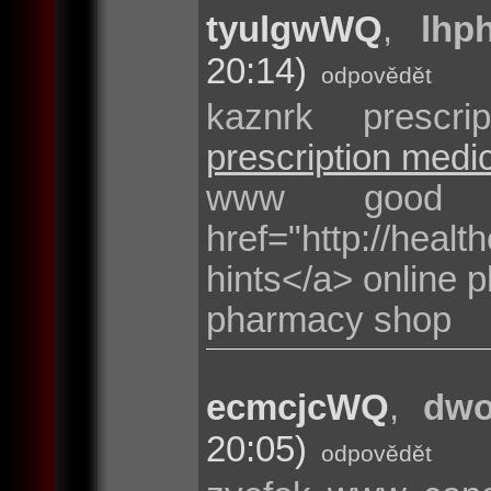
tyulgwWQ
,
lhp
20:14)
odpovědět
kaznrk prescr
prescription medi
www good
href="http://heal
hints</a> online
pharmacy shop
ecmcjcWQ
,
dwo
20:05)
odpovědět