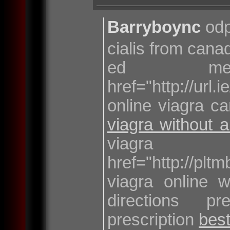
Barryboync
odp
cialis from cana
ed me
href="http://ur
online viagra c
viagra without 
viag
href="http://plt
viagra online w
directions p
prescription
bes