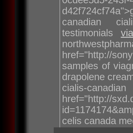
d42f724cf74a">g
canadian cia
testimonials
vi
northwest
href="http://so
samples of viag
drapolene crea
cialis-c
href="http://sxd
id=1174174&am
celis canada me