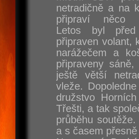
netradičně a na 
připraví něco s
Letos byl před
připraven volant, 
narážečem a koš
připraveny sáně, 
ještě větší netr
vleže. Dopoledne
družstvo Horních
Třešti, a tak spole
průběhu soutěže. 
a s časem přesně 