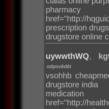
cialas online pdrp
pharmacy
href="http://hqgui
prescription drugs
drugstore online 
uywwthWQ
,
kg
odpovědět
vsohhb cheapm
drugstore india
medicatio
href="http://heal