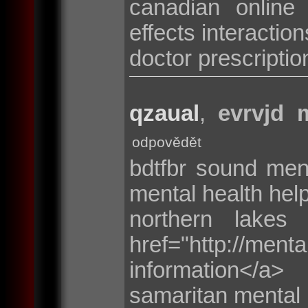
canadian online
effects interaction
doctor prescriptio
qzaual
,
evrvjd m
odpovědět
bdtfbr sound men
mental health hel
northern lakes
href="http://me
information</a>
samaritan mental 