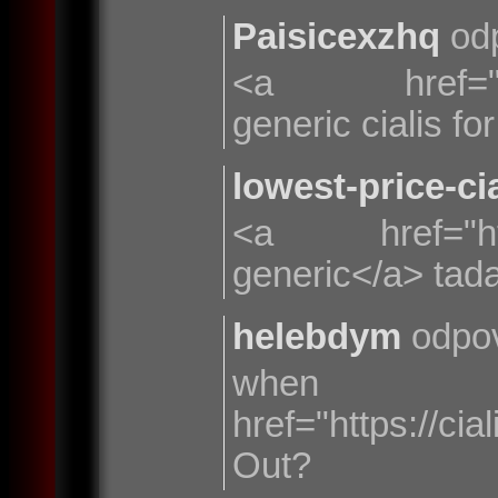
Paisicexzhq
odp
<a href="http
generic cialis fo
lowest-price-cia
<a href="https:
generic</a> tadal
helebdym
odpov
when
href="https://c
Out?