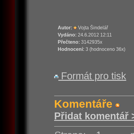
Autor:
Vojta Šindelář
Vydáno:
24.6.2012 12:11
Přečteno:
3142935x
Hodnocení:
3 (hodnoceno 36x)
Formát pro tisk
Komentáře
Přidat komentář 