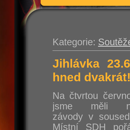
Kategorie:
Soutěž
Jihlávka 23.
hned dvakrát
Na čtvrtou červn
jsme měli na
závody v sousedn
Místní SDH poř