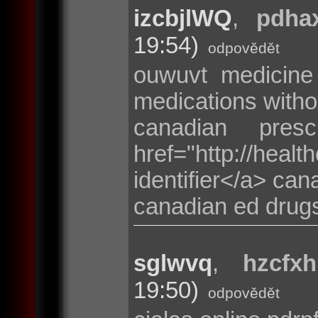
izcbjlWQ
,
pdha
19:54)
odpovědět
ouwuvt medicine
medications witho
canadian presc
href="http://heal
identifier</a> can
canadian ed drug
sglwvq
,
hzcfx
19:50)
odpovědět