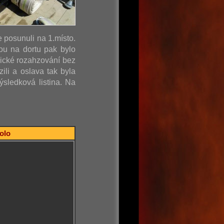
e posunuli na 1.místo.
ou na dortu pak bylo
sické rozahzování bez
ili a oslava tak byla
sledková listina. Na
kolo