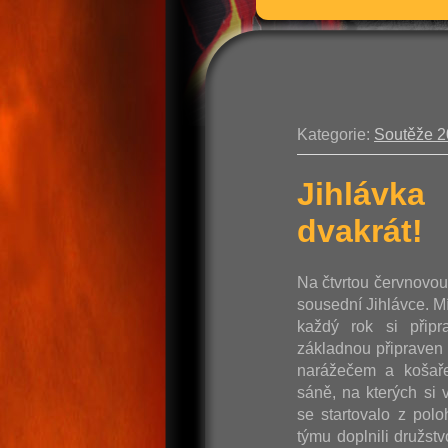
Kategorie:
Soutěže 
Jihlávka
dvakrát!
Na čtvrtou červnovo
sousední Jihlávce. M
každý rok si připr
základnou připraven 
narážečem a košaře
sáně, na kterých si v
se startovalo z pol
týmu doplnili družst