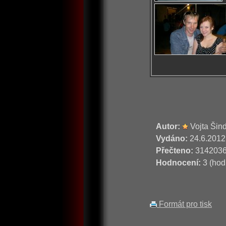
Autor:
Vojta Šin
Vydáno:
24.6.2012
Přečteno:
314203
Hodnocení:
3 (hod
Formát pro tisk