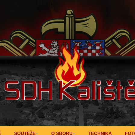
Ě
SOUTĚŽE
O SBORU
TECHNIKA
FOT