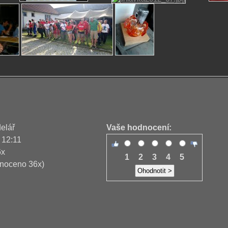
delář
Vaše hodnocení:
 12:11
6x
1
2
3
4
5
noceno 36x)