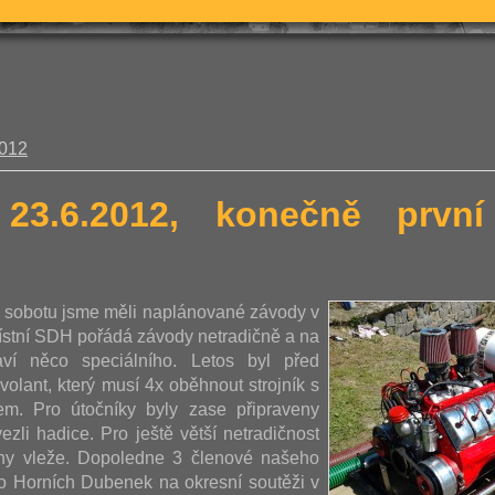
2012
 23.6.2012, konečně prv
u sobotu jsme měli naplánované závody v
ístní SDH pořádá závody netradičně a na
aví něco speciálního. Letos byl před
volant, který musí 4x oběhnout strojník s
m. Pro útočníky byly zase připraveny
ezli hadice. Pro ještě větší netradičnost
ohy vleže. Dopoledne 3 členové našeho
vo Horních Dubenek na okresní soutěži v