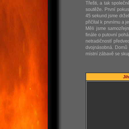
Třešti, a tak společn
soutěže. První poku
45 sekund jsme držel
přičítal k prvnímu a 
Měli jsme samozřejm
finále o putovní poh
netradičností předve
dvojnásobná. Domů j
místní zábavě se skup
Jih