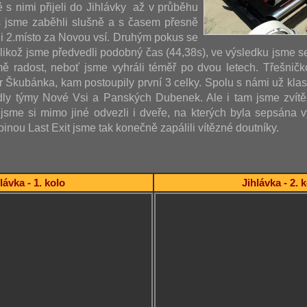
ě s nimi přijeli do Jihlávky až v průběhu
s jsme zaběhli slušně a s časem přesně
i 2.místo za Novou vsí. Druhým pokus se
jelikož jsme předvedli podobný čas (44,38s), ve výsledku jsme s
ě radost, neboť jsme vyhráli téměř po dvou letech. Třešničk
ár Škubánka, kam postoupily první 3 celky. Spolu s námi už kla
dly týmy Nové Vsi a Panských Dubenek. Ale i tam jsme zvítěz
sme si mimo jiné odvezli i dveře, na kterých byla sepsána vý
inou Last Exit jsme tak konečně zapálili vítězné doutníky.
lávka - 1. kolo
Jihlávka - 2. 