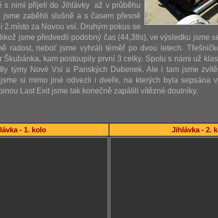
ě s nimi přijeli do Jihlávky až v průběhu
s jsme zaběhli slušně a s časem přesně
i 2.místo za Novou vsí. Druhým pokus se
jelikož jsme předvedli podobný čas (44,38s), ve výsledku jsme s
ě radost, neboť jsme vyhráli téměř po dvou letech. Třešničk
ár Škubánka, kam postoupily první 3 celky. Spolu s námi už kla
dly týmy Nové Vsi a Panských Dubenek. Ale i tam jsme zvítěz
sme si mimo jiné odvezli i dveře, na kterých byla sepsána vý
inou Last Exit jsme tak konečně zapálili vítězné doutníky.
lávka - 1. kolo
Jihlávka - 2. 