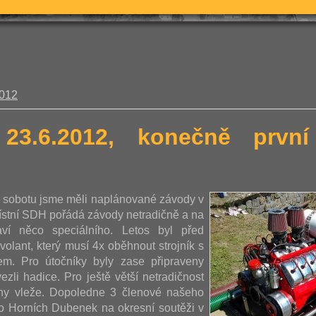
2012
 23.6.2012, konečně prv
u sobotu jsme měli naplánované závody v
ístní SDH pořádá závody netradičně a na
aví něco speciálního. Letos byl před
volant, který musí 4x oběhnout strojník s
m. Pro útočníky byly zase připraveny
ezli hadice. Pro ještě větší netradičnost
ohy vleže. Dopoledne 3 členové našeho
vo Horních Dubenek na okresní soutěži v