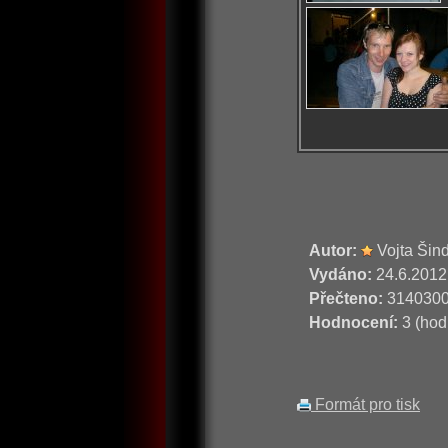
Autor:
Vojta Šin
Vydáno:
24.6.2012
Přečteno:
314030
Hodnocení:
3 (hod
Formát pro tisk