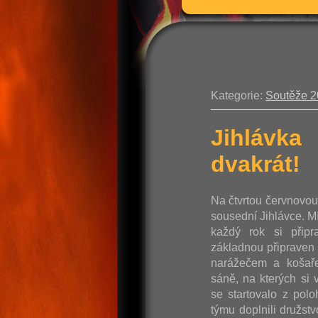
Kategorie:
Soutěže 
Jihlávka
dvakrát!
Na čtvrtou červnovo
sousední Jihlávce. M
každý rok si připr
základnou připraven 
narážečem a košaře
sáně, na kterých si v
se startovalo z pol
týmu doplnili družst