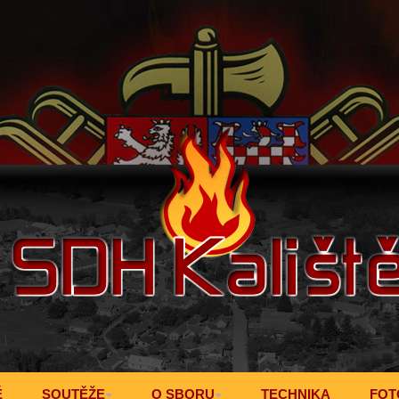
Ě
SOUTĚŽE
O SBORU
TECHNIKA
FOT