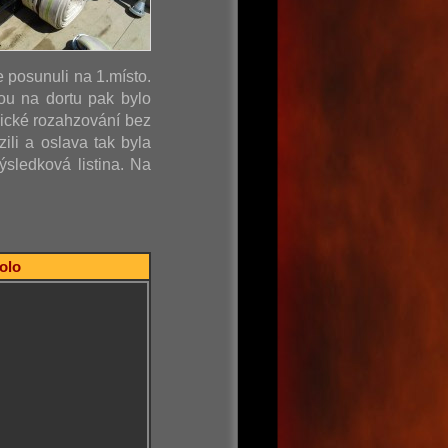
e posunuli na 1.místo.
ou na dortu pak bylo
sické rozahzování bez
ili a oslava tak byla
sledková listina. Na
kolo