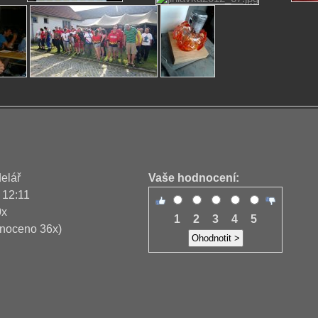
delář
Vaše hodnocení:
 12:11
0x
1
2
3
4
5
noceno 36x)