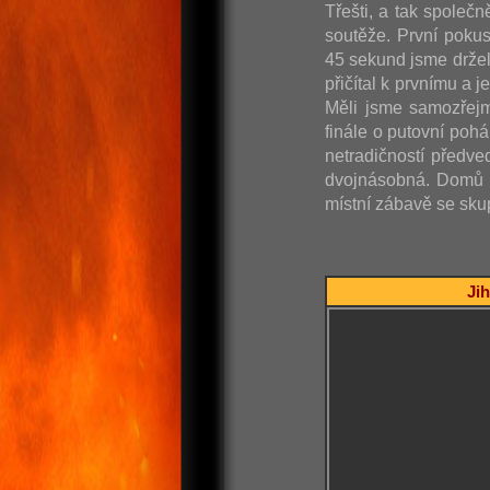
Třešti, a tak společn
soutěže. První poku
45 sekund jsme držel
přičítal k prvnímu a 
Měli jsme samozřejm
finále o putovní poh
netradičností předve
dvojnásobná. Domů j
místní zábavě se skup
Jih