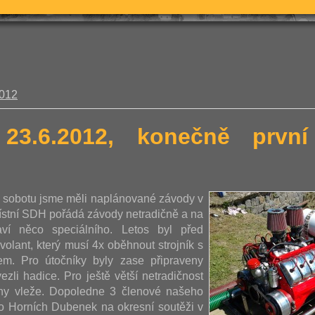
2012
 23.6.2012, konečně prv
u sobotu jsme měli naplánované závody v
ístní SDH pořádá závody netradičně a na
aví něco speciálního. Letos byl před
volant, který musí 4x oběhnout strojník s
m. Pro útočníky byly zase připraveny
ezli hadice. Pro ještě větší netradičnost
ohy vleže. Dopoledne 3 členové našeho
vo Horních Dubenek na okresní soutěži v