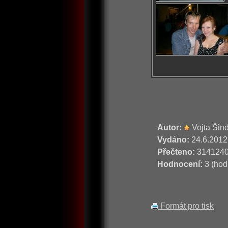
Autor:
Vojta Šin
Vydáno:
24.6.2012
Přečteno:
314124
Hodnocení:
3 (hod
Formát pro tisk