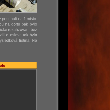
e posunuli na 1.místo.
ou na dortu pak bylo
sické rozahzování bez
ili a oslava tak byla
sledková listina. Na
kolo