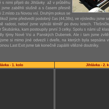
ě s nimi přijeli do Jihlávky až v průběhu
s jsme zaběhli slušně a s časem přesně
i 2.místo za Novou vsí. Druhým pokus se
jelikož jsme předvedli podobný čas (44,38s), ve výsledku jsme s
ě radost, neboť jsme vyhráli téměř po dvou letech. Třešničk
ár Škubánka, kam postoupily první 3 celky. Spolu s námi už kla
dly týmy Nové Vsi a Panských Dubenek. Ale i tam jsme zvítěz
sme si mimo jiné odvezli i dveře, na kterých byla sepsána vý
inou Last Exit jsme tak konečně zapálili vítězné doutníky.
lávka - 1. kolo
Jihlávka - 2. 