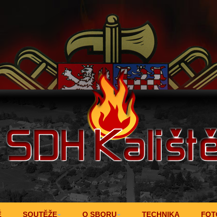
Ě
SOUTĚŽE
O SBORU
TECHNIKA
FOT