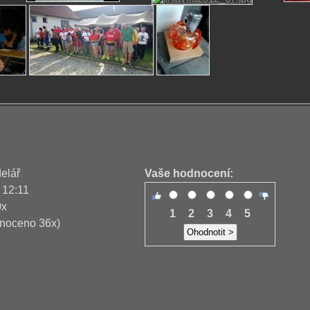
delář
Vaše hodnocení:
 12:11
0x
1
2
3
4
5
noceno 36x)