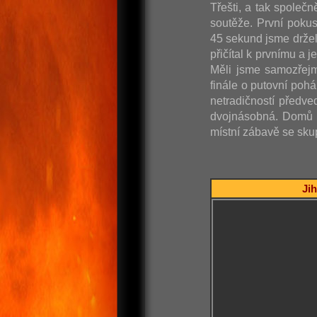
Třešti, a tak společn
soutěže. První poku
45 sekund jsme držel
přičítal k prvnímu a 
Měli jsme samozřejm
finále o putovní poh
netradičností předve
dvojnásobná. Domů j
místní zábavě se skup
Jih