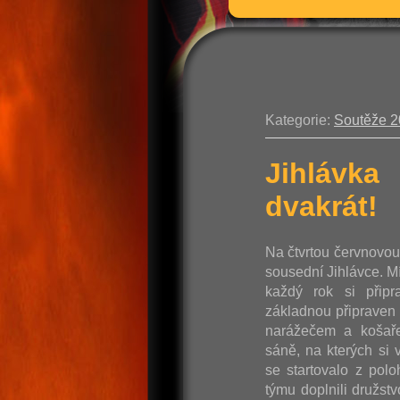
Kategorie:
Soutěže 
Jihlávka
dvakrát!
Na čtvrtou červnovo
sousední Jihlávce. M
každý rok si připr
základnou připraven 
narážečem a košaře
sáně, na kterých si v
se startovalo z pol
týmu doplnili družst