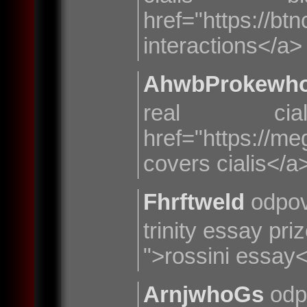
href="https:
interactions</a>
AhwbProkewh
real cia
href="https://me
covers cialis</a
Fhrftweld
odpov
trinity essay pri
">rossini essay
ArnjwhoGs
odp