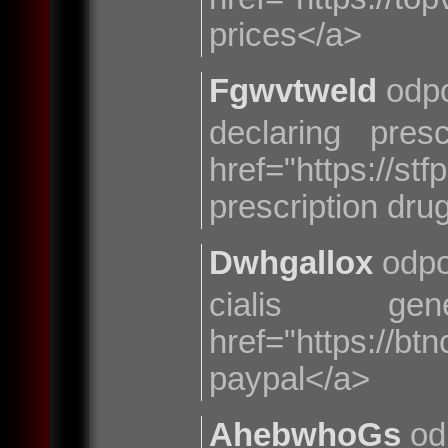
prices</a>
Fgwvtweld
odpo
declaring pre
href="https:
prescription dru
Dwhgallox
odpo
cialis 
href="https://b
paypal</a>
AhebwhoGs
od