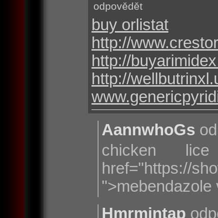
odpovědět
buy orlistat
http://www.cresto
http://buyarimide
http://wellbutrinx
www.genericpyri
AannwhoGs
od
chicken lic
href="https://s
">mebendazole v
Hmrmintap
odp