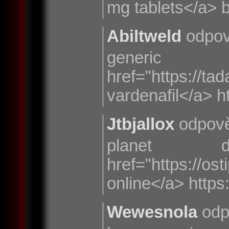
mg tablets</a> 
Abiltweld
odpov
generic
href="https://
vardenafil</a> ht
Jtbjallox
odpově
planet 
href="https://o
online</a> https
Wewesnola
odp