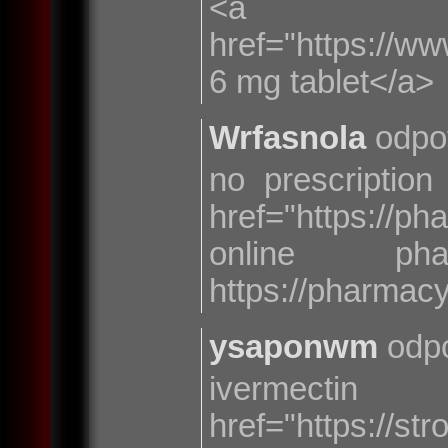
<a
href="https://w
6 mg tablet</a>
Wrfasnola
odpo
no prescriptio
href="https://
online ph
https://pharmac
ysaponwm
odpo
iverm
href="https://s