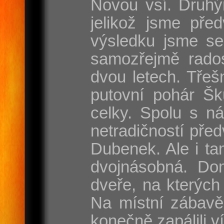
Novou vsí. Druhý
jelikož jsme pře
výsledku jsme se
samozřejmě rados
dvou letech. Třeš
putovní pohár Šk
celky. Spolu s n
netradičností pře
Dubenek. Ale i tam
dvojnásobná. Dom
dveře, na kterých
Na místní zábavě
konečně zapálili v