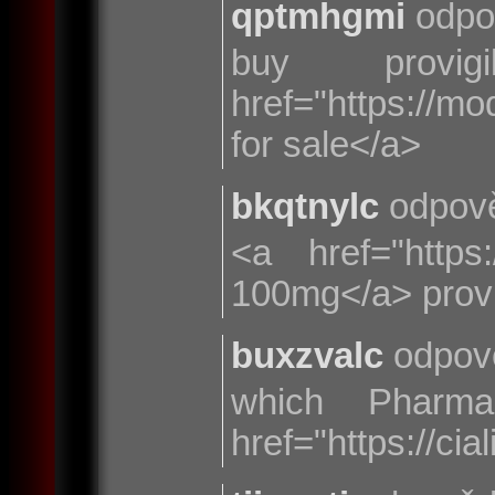
qptmhgmi
odpo
buy provi
href="https://m
for sale</a>
bkqtnylc
odpově
<a href="https:/
100mg</a> provig
buxzvalc
odpov
which Pharm
href="https://ci