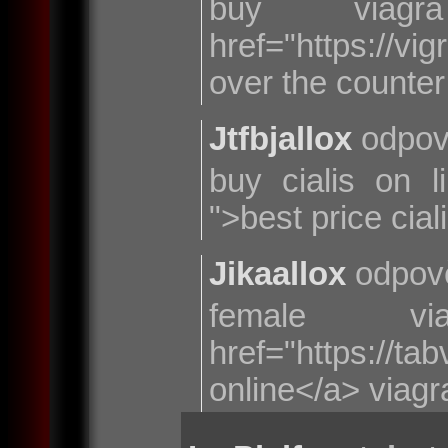
buy viag
href="https://vi
over the counter
Jtfbjallox
odpov
buy cialis on li
">best price cial
Jikaallox
odpov
female v
href="https://ta
online</a> viag