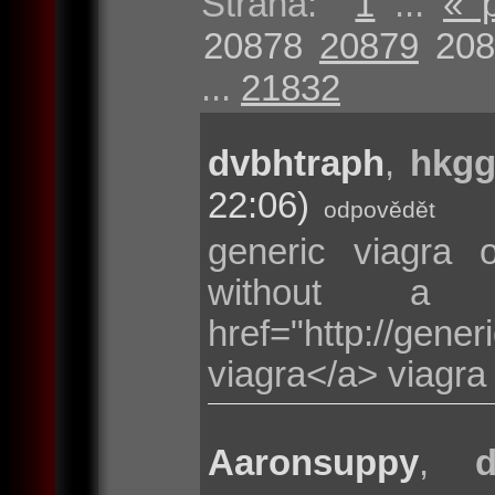
Strana:
1
...
« 
20878
20879
208
...
21832
dvbhtraph
,
hkgg
22:06)
odpovědět
generic viagra 
without a d
href="http://gene
viagra</a> viagra
Aaronsuppy
,