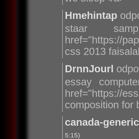
Hmehintap
odpo
staar sa
href="https://p
css 2013 faisal
DrnnJourl
odpo
essay computer
href="https:
composition for 
canada-generic-
5:15)