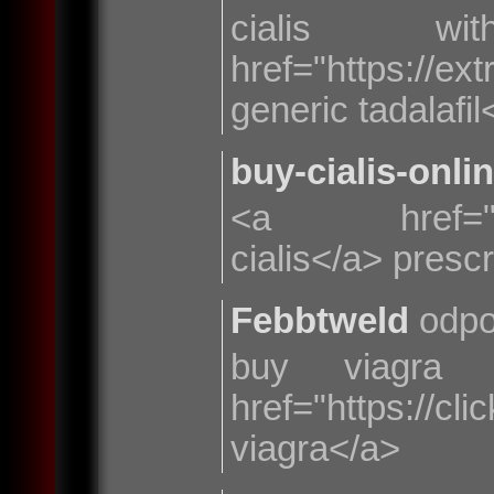
cialis wi
href="https://ex
generic tadalafil
buy-cialis-onli
<a href="https
cialis</a> prescri
Febbtweld
odpo
buy viagra 
href="https://
viagra</a>