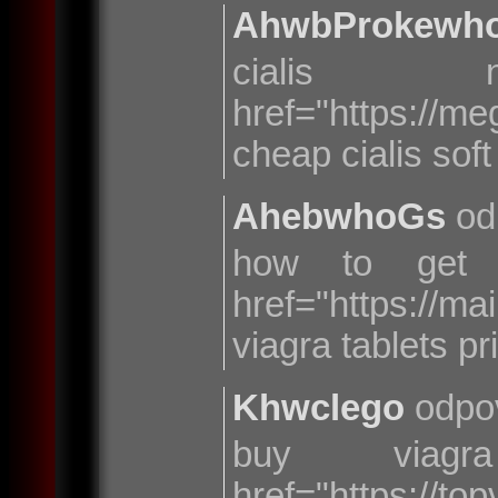
AhwbProkewh
cialis
href="https://
cheap cialis sof
AhebwhoGs
od
how to get v
href="https://
viagra tablets p
Khwclego
odpo
buy viag
href="https://t