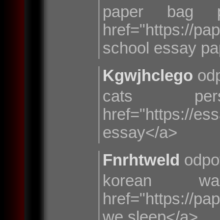
paper bag p
href="https:/
school essay pa
Kgwjhclego
odp
cats pe
href="https://
essay</a>
Fnrhtweld
odpo
korean 
href="https://p
we sleep</a>