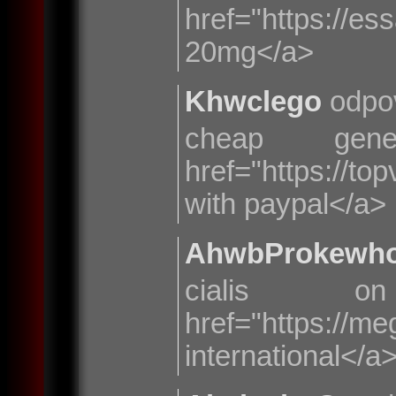
href="https://e
20mg</a>
Khwclego
odpo
cheap gen
href="https://to
with paypal</a>
AhwbProkewh
cialis 
href="https:/
international</a