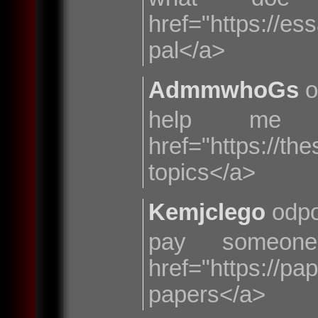
href="https://e
pal</a>
AdmmwhoGs
o
help me 
href="https://t
topics</a>
Kemjclego
odpo
pay someo
href="https:/
papers</a>