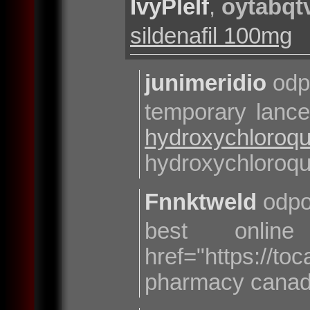
IvyPlelf
,
oytabqt
sildenafil 100mg
junimeridio
odp
temporary lanc
hydroxychloroq
hydroxychloroqu
Fnnktweld
odpo
best onlin
href="https://
pharmacy cana