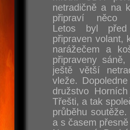
netradičně a na 
připraví něco s
Letos byl před
připraven volant, 
narážečem a koš
připraveny sáně, 
ještě větší netr
vleže. Dopoledne
družstvo Horních
Třešti, a tak spole
průběhu soutěže. 
a s časem přesně 