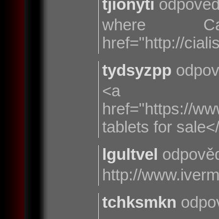
tjionyti
odpověd
where
href="http://cia
tydsyzpp
odpov
<a
href="https://w
tablets for sale<
lgultvel
odpověd
http://www.iver
tchksmkn
odpov