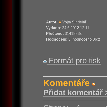
Autor:
Vojta Šindelář
Vydáno:
24.6.2012 12:11
Přečteno:
3141883x
Hodnocení:
3 (hodnoceno 36x)
Formát pro tisk
Komentáře
Přidat komentář 