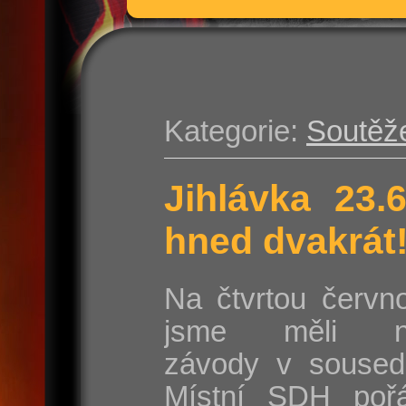
Kategorie:
Soutěž
Jihlávka 23.
hned dvakrát
Na čtvrtou červn
jsme měli na
závody v sousedn
Místní SDH poř