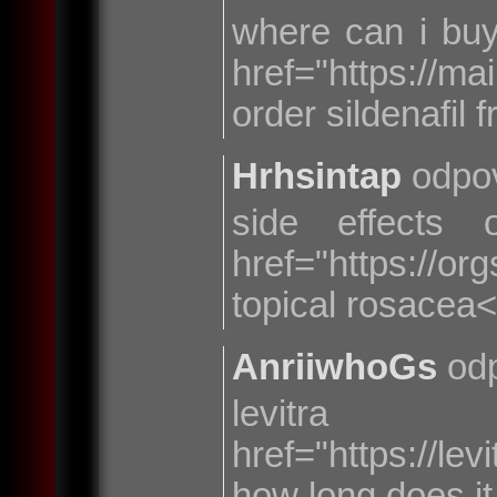
where can i buy
href="https://
order sildenafil
Hrhsintap
odpo
side effects
href="https://o
topical rosacea
AnriiwhoGs
odp
levitra
href="https://le
how long does it