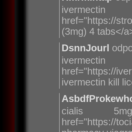
iverm
href="https://s
(3mg) 4 tabs</a
DsnnJourl
odpo
ivermec
href="https:
ivermectin kill l
AsbdfProkewh
cialis 
href="https:/