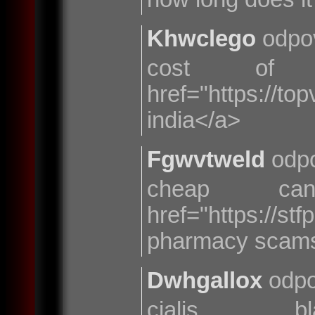
Khwclego
odpo
cost of 
href="https://to
india</a>
Fgwvtweld
odpo
cheap can
href="https:/
pharmacy scam
Dwhgallox
odpo
cialis b