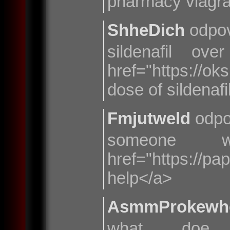
pharmacy viagra
ShheDich
odpov
sildenafil ov
href="https://
dose of sildenafi
Fmjutweld
odpo
someone 
href="https://
help</a>
AsmmProkewh
what doe 