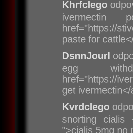
Khrfclego
odpo
ivermectin
href="https://s
paste for cattle<
DsnnJourl
odpo
egg withd
href="https://i
get ivermectin</
Kvrdclego
odpo
snorting cialis 
">cialis 5mg no 