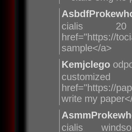
AsbdfProkewh
cialis
href="https://to
sample</a>
Kemjclego
odpo
customiz
href="https://
write my paper<
AsmmProkewh
cialis win