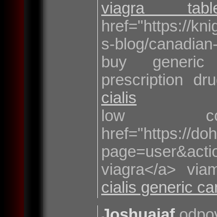
viagra table
href="https://k
s-blog/canadia
buy generic
prescription d
cialis
low c
href="https://d
page=user&acti
viagra</a> via
cialis generic c
Joshuajaf
odpov