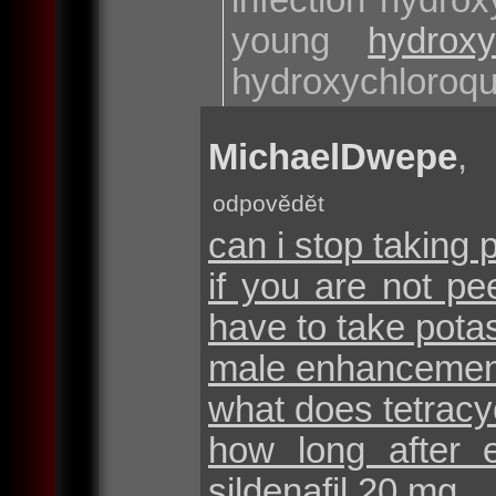
young
hydrox
hydroxychloroqu
MichaelDwepe
odpovědět
can i stop taking 
if you are not p
have to take potas
male enhancement
what does tetracyc
how long after 
sildenafil 20 mg