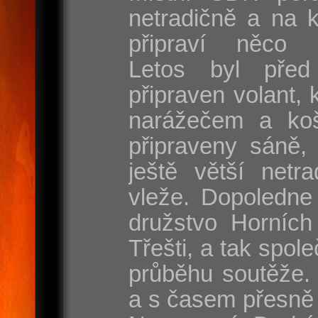
netradičně a na 
připraví něco s
Letos byl před
připraven volant, 
narážečem a koš
připraveny sáně, 
ještě větší netr
vleže. Dopoledne
družstvo Horních
Třešti, a tak spole
průběhu soutěže. 
a s časem přesně 