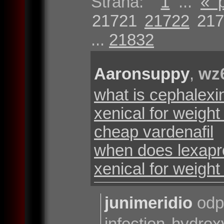
Strana:
1
...
« 
21721
21722
217
...
21832
Aaronsuppy
,
wz
what is cephalex
xenical for weight
cheap vardenafil
when does lexapr
xenical for weight
junimeridio
odp
infection hydroxy