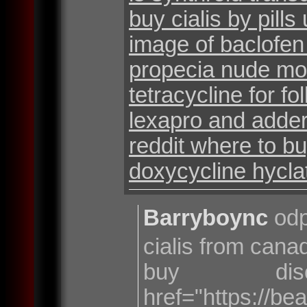
buy cialis by pills
image of baclofe
propecia nude mo
tetracycline for foll
lexapro and addera
reddit where to bu
doxycycline hycla
Barryboync
odp
cialis from cana
buy dis
href="https://be