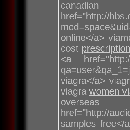
canadian
href="http://bb
mod=space&ui
online</a> via
cost
prescriptio
<a href="http:
qa=user&qa_1=
viagra</a> viag
viagra
women vi
overse
href="http://aud
samples free</a