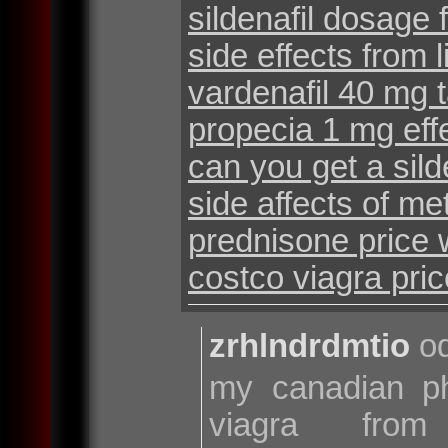
sildenafil dosage 
side effects from l
vardenafil 40 mg t
propecia 1 mg eff
can you get a sild
side affects of me
prednisone price 
costco viagra pric
zrhlndrdmtio
od
my canadian 
viagra fro