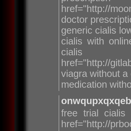
href="http://mo
doctor prescript
generic cialis lo
cialis with onli
ci
href="http://git
viagra without a
medication witho
onwqupxqxqe
free trial ciali
href="http://pr