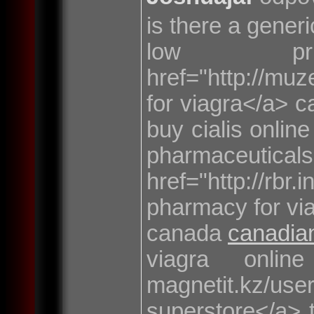
is there a generi
low pr
href="http://mu
for viagra</a> 
buy cialis onlin
pharmaceu
href="http://rbr
pharmacy for via
canada
canadia
viagra online
magnetit.kz/us
superstore</a> t