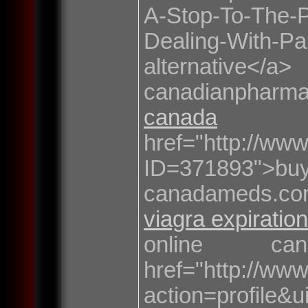
A-Stop-To-The-P
Dealing-With-Pa
alternative</a
canadianpha
canada
cia
href="http://ww
ID=371893">bu
canadameds.co
viagra expiratio
online ca
href="http://w
action=profil