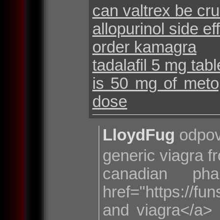
can valtrex be cr
allopurinol side e
order kamagra
tadalafil 5 mg tabl
is 50 mg of metop
dose
LloydFug
odpov
generic viagra f
canadian ph
href="https://f
and viagra</a> 