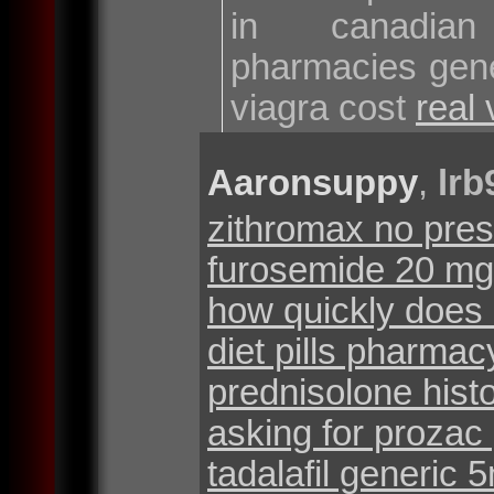
in canadian
pharmacies gen
viagra cost
real 
Aaronsuppy
,
lrb
zithromax no pres
furosemide 20 mg 
how quickly does 
diet pills pharmac
prednisolone hist
asking for prozac 
tadalafil generic 