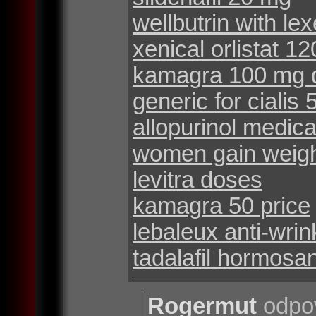
wellbutrin with le
xenical orlistat 1
kamagra 100 mg d
generic for cialis
allopurinol medica
women gain weigh
levitra doses
kamagra 50 price
lebaleux anti-wrin
tadalafil hormosa
Rogermut
odpo