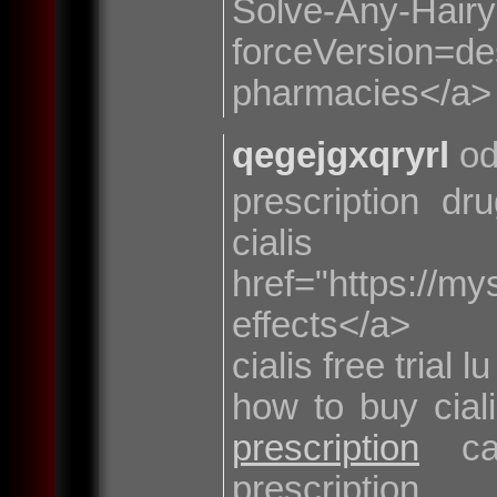
Solve-Any-Hairy
forceVersion=
pharmacies</a> 
qegejgxqryrl
od
prescription dr
cial
href="https://m
effects</a>
cialis free trial lu
how to buy cial
prescription
can
pres