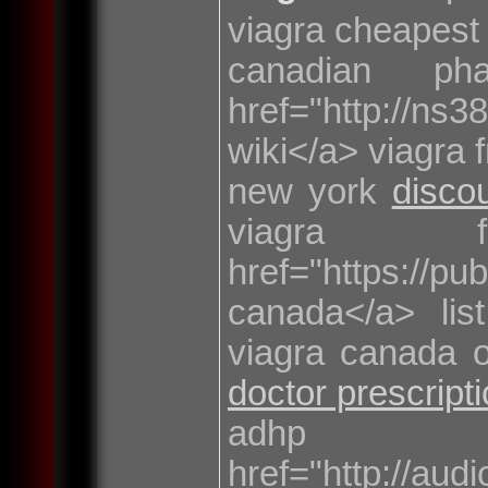
viagra cheapest 
canadian ph
href="http://ns
wiki</a> viagra
new york
disco
viagra 
href="https://pub
canada</a> lis
viagra canada 
doctor prescript
ad
href="http://aud