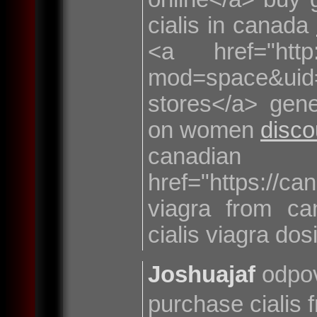
cialis in canada
<a href="http:
mod=space&
stores</a> gene
on women
disco
canadi
href="https://c
viagra from c
cialis viagra do
Joshuajaf
odpov
purchase cialis