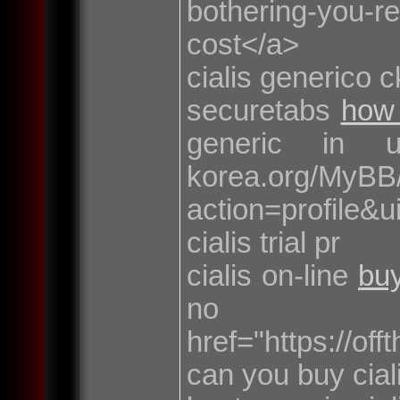
bothering-you-re
cost</a>
cialis generico c
securetabs
how 
generic in u
korea.org/MyBB
action=profile&u
cialis trial pr
cialis on-line
buy
no pr
href="https://o
can you buy cial