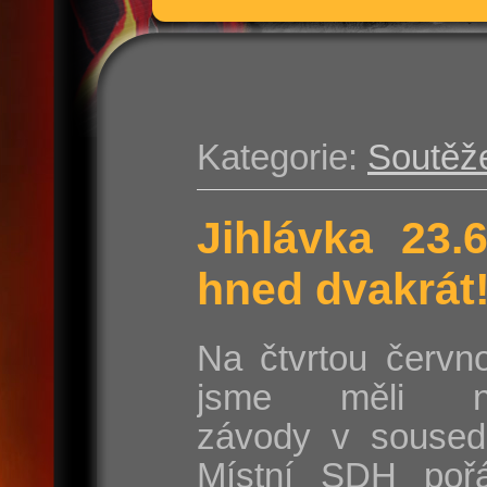
Kategorie:
Soutěž
Jihlávka 23.
hned dvakrát
Na čtvrtou červn
jsme měli na
závody v sousedn
Místní SDH poř