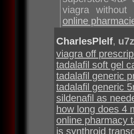
viagra without
online pharmaci
CharlesPlelf
,
u7
viagra off prescrip
tadalafil soft gel
tadalafil generic p
tadalafil generic 
sildenafil as need
how long does 4 
online pharmacy ta
is synthroid trans