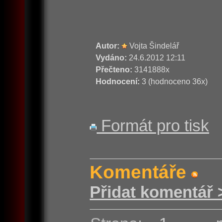
Autor:
Vojta Šindelář
Vydáno:
24.6.2012 12:11
Přečteno:
3141888x
Hodnocení:
3 (hodnoceno 36x)
Formát pro tisk
Komentáře
Přidat komentář 