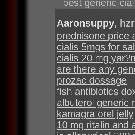
best generic cia
Aaronsuppy
,
hz
prednisone price 
cialis 5mgs for sa
cialis 20 mg yar?m 
are there any gene
prozac dossage
fish antibiotics d
albuterol generic
kamagra orel jelly
10 mg ritalin and 