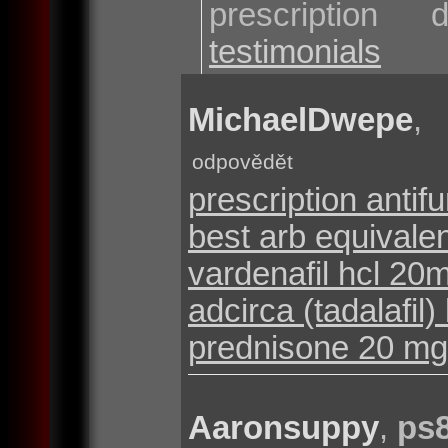
prescriptio
testimonials
MichaelDwepe
odpovědět
prescription antif
best arb equivalen
vardenafil hcl 20m
adcirca (tadalafil)
prednisone 20 mg 
Aaronsuppy
,
ps