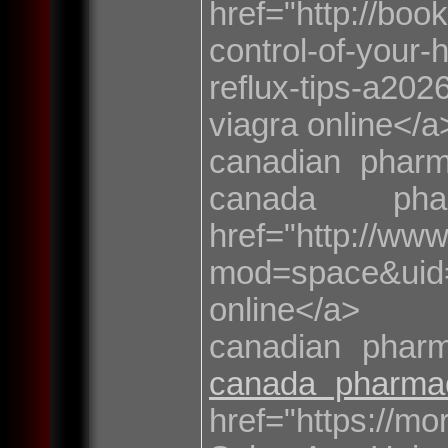
href="http://boo
control-of-your-
reflux-tips-a
viagra online</a
canadian phar
canada ph
href="http://ww
mod=space&uid
online</a>
canadian phar
canada pharma
href="https://m