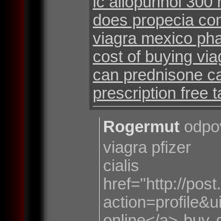
ic allopurinol 300
does propecia com
viagra mexico ph
cost of buying via
can prednisone ca
prescription free t
Rogermut
odpo
viagra pfizer
ciali
href="http://po
action=profi
online</a> buy 