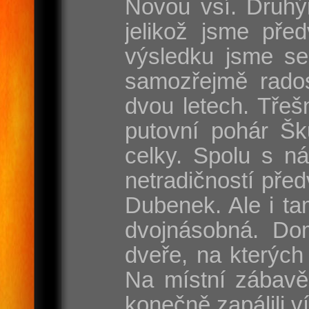
Novou vsí. Druhý
jelikož jsme pře
výsledku jsme se
samozřejmě rados
dvou letech. Třeš
putovní pohár Šk
celky. Spolu s n
netradičností pře
Dubenek. Ale i tam
dvojnásobná. Dom
dveře, na kterých
Na místní zábavě
konečně zapálili v