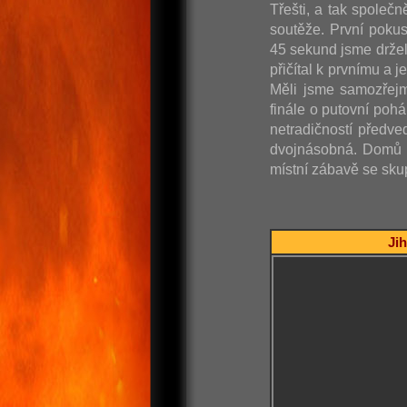
Třešti, a tak společn
soutěže. První poku
45 sekund jsme držel
přičítal k prvnímu a 
Měli jsme samozřejm
finále o putovní poh
netradičností předve
dvojnásobná. Domů j
místní zábavě se skup
Jih