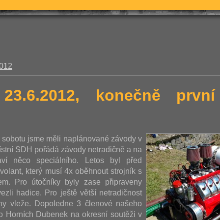
2012
 23.6.2012, konečně prv
u sobotu jsme měli naplánované závody v
ístní SDH pořádá závody netradičně a na
aví něco speciálního. Letos byl před
volant, který musí 4x oběhnout strojník s
m. Pro útočníky byly zase připraveny
ezli hadice. Pro ještě větší netradičnost
ohy vleže. Dopoledne 3 členové našeho
vo Horních Dubenek na okresní soutěži v