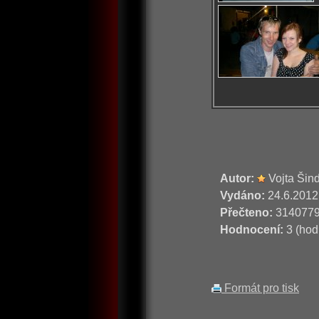
Autor:
Vojta Šin
Vydáno:
24.6.2012
Přečteno:
314077
Hodnocení:
3 (hod
Formát pro tisk