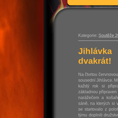
Kategorie:
Soutěže 
Jihlávka
dvakrát!
Na čtvrtou červnovo
sousední Jihlávce. M
každý rok si připr
základnou připraven 
narážečem a košaře
sáně, na kterých si v
se startovalo z pol
týmu doplnili družst