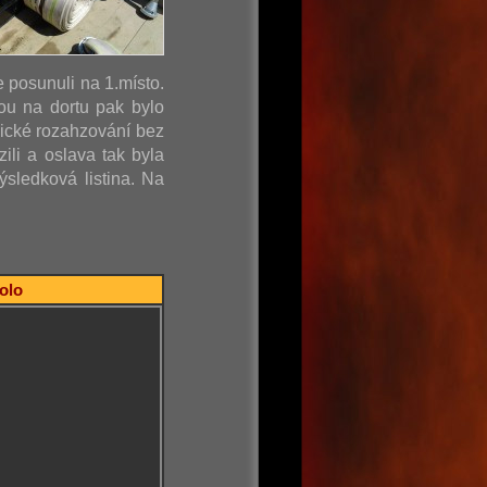
e posunuli na 1.místo.
ou na dortu pak bylo
sické rozahzování bez
ili a oslava tak byla
sledková listina. Na
kolo