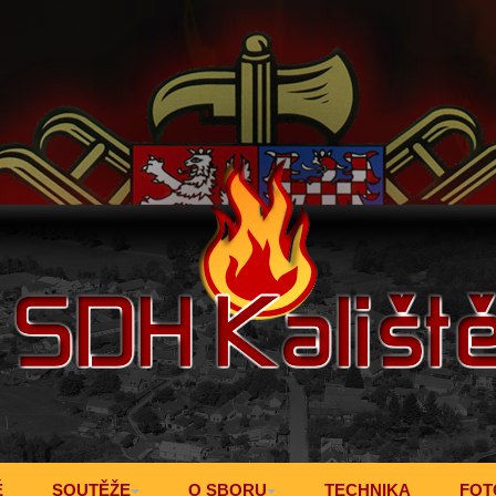
Ě
SOUTĚŽE
O SBORU
TECHNIKA
FOT