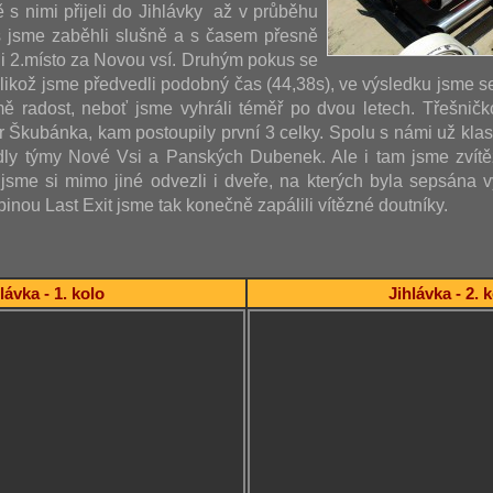
ě s nimi přijeli do Jihlávky až v průběhu
s jsme zaběhli slušně a s časem přesně
i 2.místo za Novou vsí. Druhým pokus se
jelikož jsme předvedli podobný čas (44,38s), ve výsledku jsme s
ě radost, neboť jsme vyhráli téměř po dvou letech. Třešničk
ár Škubánka, kam postoupily první 3 celky. Spolu s námi už kla
dly týmy Nové Vsi a Panských Dubenek. Ale i tam jsme zvítěz
sme si mimo jiné odvezli i dveře, na kterých byla sepsána vý
inou Last Exit jsme tak konečně zapálili vítězné doutníky.
lávka - 1. kolo
Jihlávka - 2. 