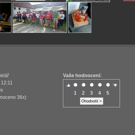
delář
Vaše hodnocení:
 12:11
9x
1
2
3
4
5
noceno 36x)