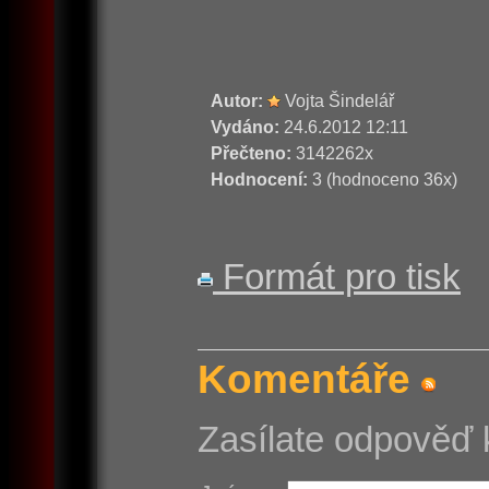
Autor:
Vojta Šindelář
Vydáno:
24.6.2012 12:11
Přečteno:
3142262x
Hodnocení:
3 (hodnoceno 36x)
Formát pro tisk
Komentáře
Zasílate odpověď 