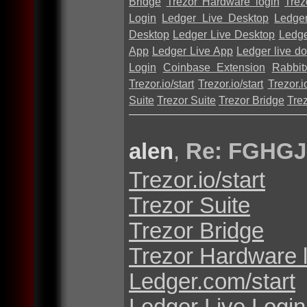
Bridge
Trezor Hardware login
Trez
Login
Ledger Live Desktop
Ledge
Desktop
Ledger Live Desktop
Ledge
App
Ledger Live App
Ledger live d
Login
Coinbase Extension
Rabbit
Trezor.io/start
Trezor.io/start
Trezor.io
Suite
Trezor Suite
Trezor Bridge
Tre
alen
,
Re: FGHGJ
Trezor.io/start
Trezor Suite
Trezor Bridge
Trezor Hardware 
Ledger.com/start
Ledger Live Login