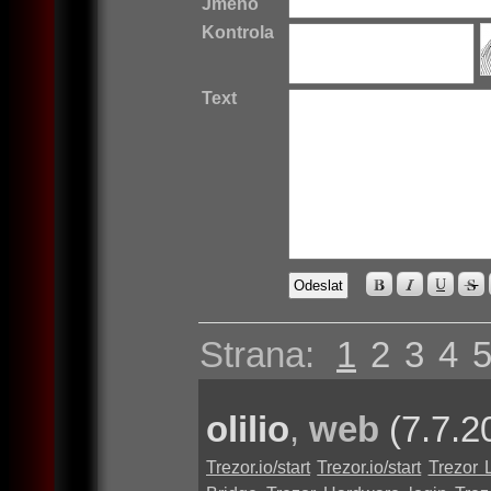
Jméno
Kontrola
Text
Strana:
1
2
3
4
olilio
,
web
(7.7.2
Trezor.io/start
Trezor.io/start
Trezor 