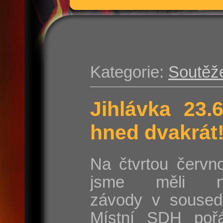
Kategorie:
Soutěž
Jihlávka 23.
hned dvakrát
Na čtvrtou červn
jsme měli na
závody v sousedn
Místní SDH poř