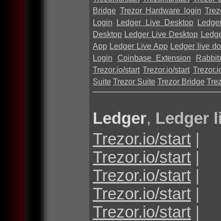
Bridge
Trezor Hardware login
Trez
Login
Ledger Live Desktop
Ledge
Desktop
Ledger Live Desktop
Ledge
App
Ledger Live App
Ledger live d
Login
Coinbase Extension
Rabbit
Trezor.io/start
Trezor.io/start
Trezor.io
Suite
Trezor Suite
Trezor Bridge
Tre
Ledger
,
Ledger l
Trezor.io/start
|
Trezor.io/start
|
Trezor.io/start
|
Trezor.io/start
|
Trezor.io/start
|