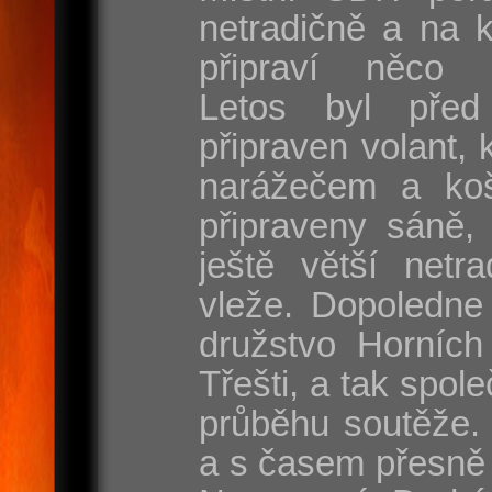
netradičně a na 
připraví něco s
Letos byl před
připraven volant, 
narážečem a koš
připraveny sáně, 
ještě větší netr
vleže. Dopoledne
družstvo Horních
Třešti, a tak spole
průběhu soutěže. 
a s časem přesně 