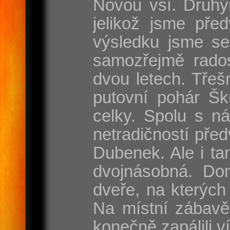
Novou vsí. Druhý
jelikož jsme pře
výsledku jsme se
samozřejmě rados
dvou letech. Třeš
putovní pohár Šk
celky. Spolu s n
netradičností pře
Dubenek. Ale i tam
dvojnásobná. Dom
dveře, na kterých
Na místní zábavě
konečně zapálili v