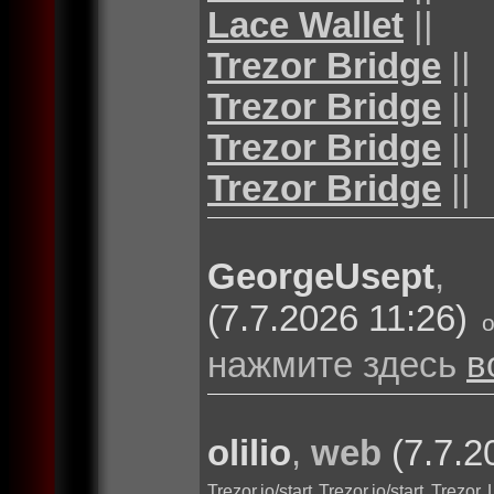
Lace Wallet
||
Trezor Bridge
||
Trezor Bridge
||
Trezor Bridge
||
Trezor Bridge
||
GeorgeUsept
(7.7.2026 11:26)
нажмите здесь
в
olilio
,
web
(7.7.2
Trezor.io/start
Trezor.io/start
Trezor 