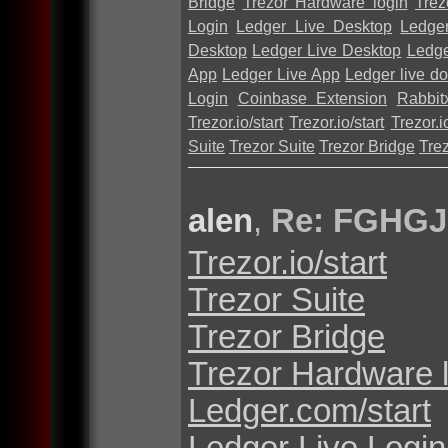
Bridge
Trezor Hardware login
Trez
Login
Ledger Live Desktop
Ledge
Desktop
Ledger Live Desktop
Ledge
App
Ledger Live App
Ledger live d
Login
Coinbase Extension
Rabbit
Trezor.io/start
Trezor.io/start
Trezor.io
Suite
Trezor Suite
Trezor Bridge
Tre
alen
,
Re: FGHGJ
Trezor.io/start
Trezor Suite
Trezor Bridge
Trezor Hardware 
Ledger.com/start
Ledger Live Login