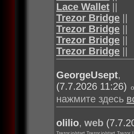
Lace Wallet
||
Trezor Bridge
||
Trezor Bridge
||
Trezor Bridge
||
Trezor Bridge
||
GeorgeUsept
(7.7.2026 11:26)
нажмите здесь
в
olilio
,
web
(7.7.2
Trezor.io/start
Trezor.io/start
Trezor 