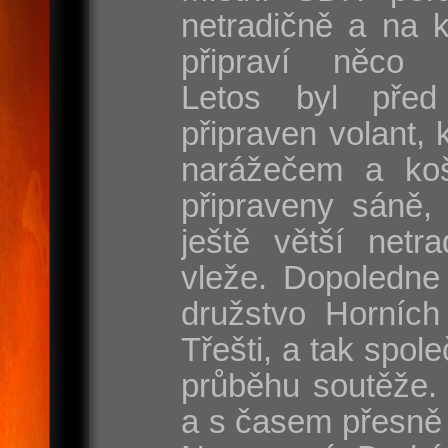
netradičně a na 
připraví něco s
Letos byl před
připraven volant, 
narážečem a koš
připraveny sáně, 
ještě větší netr
vleže. Dopoledne
družstvo Horních
Třešti, a tak spole
průběhu soutěže. 
a s časem přesně 