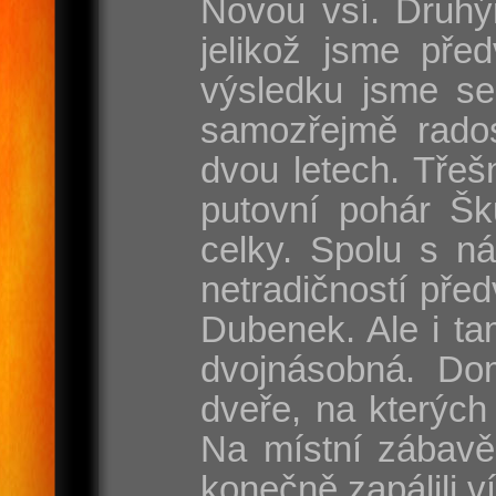
Novou vsí. Druhý
jelikož jsme pře
výsledku jsme se
samozřejmě rados
dvou letech. Třeš
putovní pohár Šk
celky. Spolu s n
netradičností pře
Dubenek. Ale i tam
dvojnásobná. Dom
dveře, na kterých
Na místní zábavě
konečně zapálili v