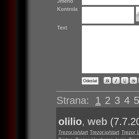
Jméno
Kontrola
Text
Strana:
1
2
3
4
olilio
,
web
(7.7.2
Trezor.io/start
Trezor.io/start
Trezor 