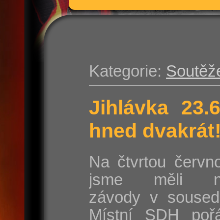
Kategorie:
Soutěž
Jihlávka 23.
hned dvakrát
Na čtvrtou červn
jsme měli na
závody v sousedn
Místní SDH poř