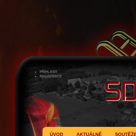
PŘIHLÁSIT
REGISTRACE
ÚVOD
AKTUÁLNĚ
SOUTĚŽ