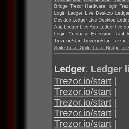
Bridge
Trezor Hardware login
Trez
Login
Ledger Live Desktop
Ledge
Desktop
Ledger Live Desktop
Ledge
App
Ledger Live App
Ledger live d
Login
Coinbase Extension
Rabbit
Trezor.io/start
Trezor.io/start
Trezor.io
Suite
Trezor Suite
Trezor Bridge
Tre
Ledger
,
Ledger l
Trezor.io/start
|
Trezor.io/start
|
Trezor.io/start
|
Trezor.io/start
|
Trezor.io/start
|