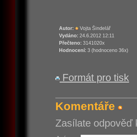
Autor:
Vojta Šindelář
Vydáno:
24.6.2012 12:11
Přečteno:
3141020x
Hodnocení:
3 (hodnoceno 36x)
Formát pro tisk
Komentáře
Zasílate odpověď 