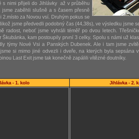
ě s nimi přijeli do Jihlávky až v průběhu
s jsme zaběhli slušně a s časem přesně
i 2.místo za Novou vsí. Druhým pokus se
jelikož jsme předvedli podobný čas (44,38s), ve výsledku jsme s
ě radost, neboť jsme vyhráli téměř po dvou letech. Třešničk
ár Škubánka, kam postoupily první 3 celky. Spolu s námi už kla
dly týmy Nové Vsi a Panských Dubenek. Ale i tam jsme zvítěz
sme si mimo jiné odvezli i dveře, na kterých byla sepsána vý
inou Last Exit jsme tak konečně zapálili vítězné doutníky.
lávka - 1. kolo
Jihlávka - 2. 