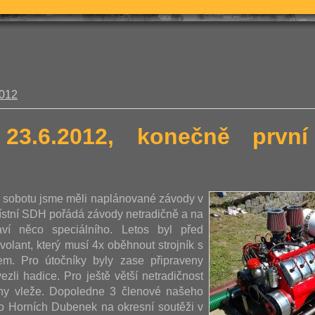
2012
 23.6.2012, konečně prv
u sobotu jsme měli naplánované závody v
ístní SDH pořádá závody netradičně a na
aví něco speciálního. Letos byl před
volant, který musí 4x oběhnout strojník s
m. Pro útočníky byly zase připraveny
ezli hadice. Pro ještě větší netradičnost
ohy vleže. Dopoledne 3 členové našeho
vo Horních Dubenek na okresní soutěži v