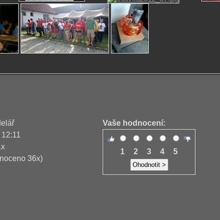
delář
Vaše hodnocení:
 12:11
1x
1
2
3
4
5
noceno 36x)