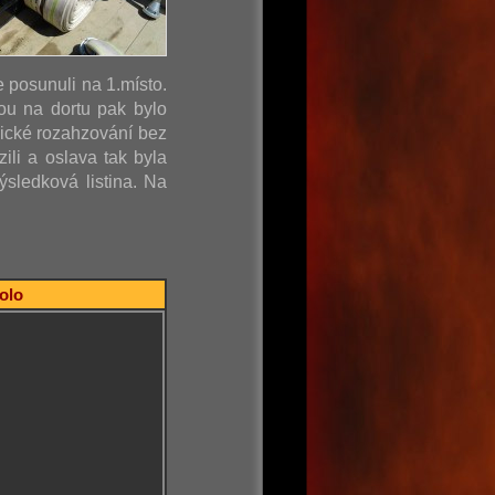
e posunuli na 1.místo.
ou na dortu pak bylo
sické rozahzování bez
ili a oslava tak byla
sledková listina. Na
kolo