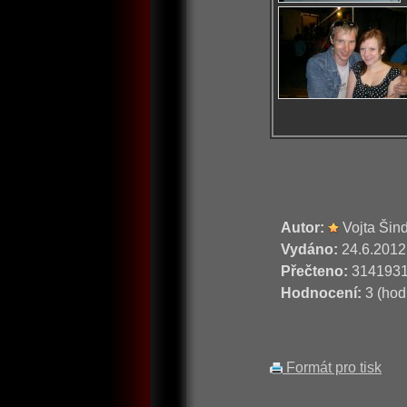
Autor:
Vojta Šin
Vydáno:
24.6.2012
Přečteno:
314193
Hodnocení:
3 (hod
Formát pro tisk