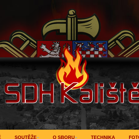
Ě
SOUTĚŽE
O SBORU
TECHNIKA
FOT