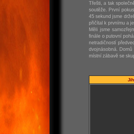
Třešti, a tak společn
soutěže. První poku
45 sekund jsme držel
přičítal k prvnímu a 
Měli jsme samozřejm
finále o putovní poh
netradičností předve
dvojnásobná. Domů j
místní zábavě se skup
Jih