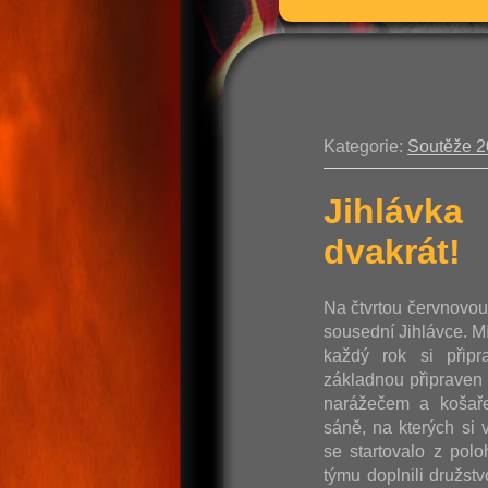
Kategorie:
Soutěže 
Jihlávka
dvakrát!
Na čtvrtou červnovo
sousední Jihlávce. M
každý rok si připr
základnou připraven 
narážečem a košaře
sáně, na kterých si v
se startovalo z pol
týmu doplnili družst