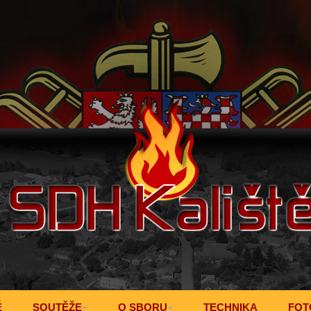
Ě
SOUTĚŽE
O SBORU
TECHNIKA
FOT