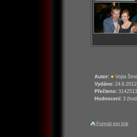
Autor:
Vojta Šin
Vydáno:
24.6.2012
Přečteno:
314251
Hodnocení:
3 (hod
Formát pro tisk