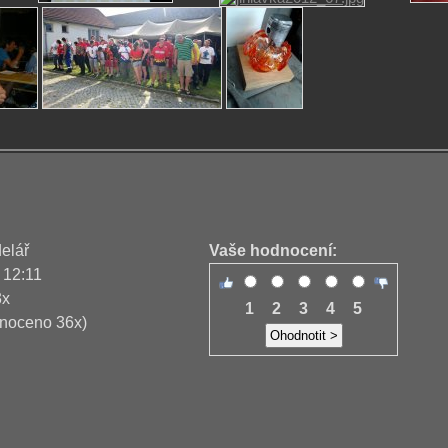
delář
Vaše hodnocení:
 12:11
3x
1
2
3
4
5
noceno 36x)