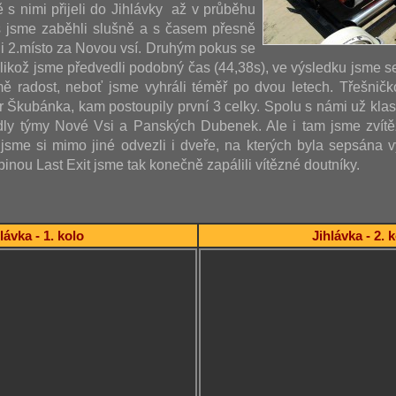
ě s nimi přijeli do Jihlávky až v průběhu
s jsme zaběhli slušně a s časem přesně
i 2.místo za Novou vsí. Druhým pokus se
jelikož jsme předvedli podobný čas (44,38s), ve výsledku jsme s
ě radost, neboť jsme vyhráli téměř po dvou letech. Třešničk
ár Škubánka, kam postoupily první 3 celky. Spolu s námi už kla
dly týmy Nové Vsi a Panských Dubenek. Ale i tam jsme zvítěz
sme si mimo jiné odvezli i dveře, na kterých byla sepsána vý
inou Last Exit jsme tak konečně zapálili vítězné doutníky.
lávka - 1. kolo
Jihlávka - 2. 