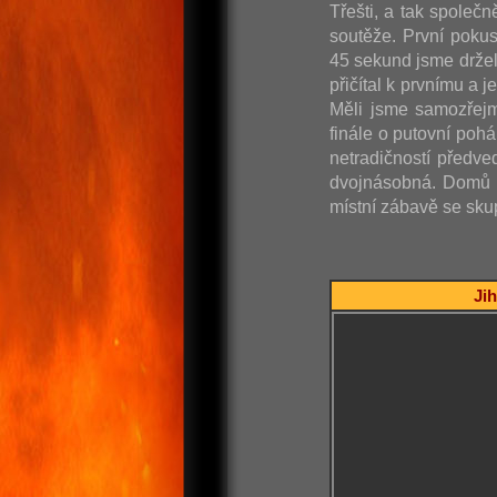
Třešti, a tak společn
soutěže. První poku
45 sekund jsme držel
přičítal k prvnímu a 
Měli jsme samozřejm
finále o putovní poh
netradičností předve
dvojnásobná. Domů j
místní zábavě se skup
Jih