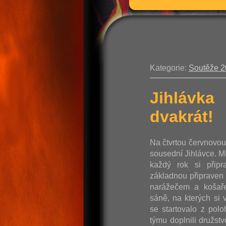
Kategorie:
Soutěže 
Jihlávka
dvakrát!
Na čtvrtou červnovo
sousední Jihlávce. M
každý rok si připr
základnou připraven 
narážečem a košaře
sáně, na kterých si v
se startovalo z pol
týmu doplnili družst