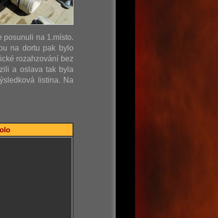
e posunuli na 1.místo.
ou na dortu pak bylo
sické rozahzování bez
ili a oslava tak byla
sledková listina. Na
kolo