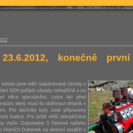
2012
 23.6.2012, konečně prv
u sobotu jsme měli naplánované závody v
ístní SDH pořádá závody netradičně a na
aví něco speciálního. Letos byl před
volant, který musí 4x oběhnout strojník s
m. Pro útočníky byly zase připraveny
ezli hadice. Pro ještě větší netradičnost
ohy vleže. Dopoledne 3 členové našeho
vo Horních Dubenek na okresní soutěži v