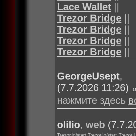
Lace Wallet
||
Trezor Bridge
||
Trezor Bridge
||
Trezor Bridge
||
Trezor Bridge
||
GeorgeUsept
(7.7.2026 11:26)
нажмите здесь
в
olilio
,
web
(7.7.2
Trezor.io/start
Trezor.io/start
Trezor 