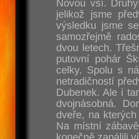
Novou vsí. Druhý
jelikož jsme pře
výsledku jsme se
samozřejmě rados
dvou letech. Třeš
putovní pohár Šk
celky. Spolu s n
netradičností pře
Dubenek. Ale i tam
dvojnásobná. Dom
dveře, na kterých
Na místní zábavě
konečně zapálili v