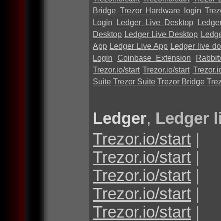
Bridge
Trezor Hardware login
Trez
Login
Ledger Live Desktop
Ledge
Desktop
Ledger Live Desktop
Ledge
App
Ledger Live App
Ledger live d
Login
Coinbase Extension
Rabbit
Trezor.io/start
Trezor.io/start
Trezor.io
Suite
Trezor Suite
Trezor Bridge
Tre
Ledger
,
Ledger l
Trezor.io/start
|
Trezor.io/start
|
Trezor.io/start
|
Trezor.io/start
|
Trezor.io/start
|