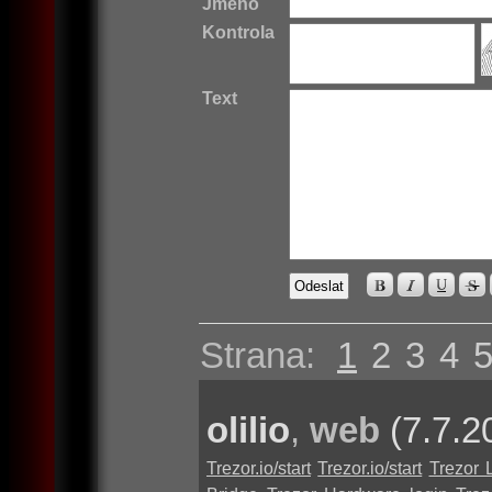
Jméno
Kontrola
Text
Strana:
1
2
3
4
olilio
,
web
(7.7.2
Trezor.io/start
Trezor.io/start
Trezor 