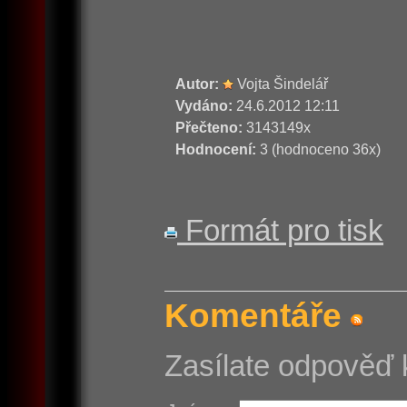
Autor:
Vojta Šindelář
Vydáno:
24.6.2012 12:11
Přečteno:
3143149x
Hodnocení:
3 (hodnoceno 36x)
Formát pro tisk
Komentáře
Zasílate odpověď 