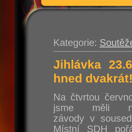
Kategorie:
Soutěž
Jihlávka 23.
hned dvakrát
Na čtvrtou červn
jsme měli na
závody v sousedn
Místní SDH poř