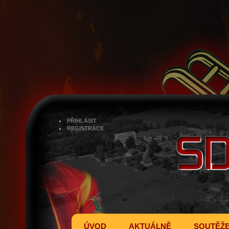
PŘIHLÁSIT
REGISTRACE
ÚVOD
AKTUÁLNĚ
SOUTĚŽ