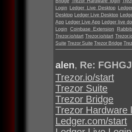
Bridge
Trezor Hardware login
Trez
Login
Ledger Live Desktop
Ledge
Desktop
Ledger Live Desktop
Ledge
App
Ledger Live App
Ledger live d
Login
Coinbase Extension
Rabbit
Trezor.io/start
Trezor.io/start
Trezor.io
Suite
Trezor Suite
Trezor Bridge
Tre
alen
,
Re: FGHGJ
Trezor.io/start
Trezor Suite
Trezor Bridge
Trezor Hardware 
Ledger.com/start
Ledger Live Login