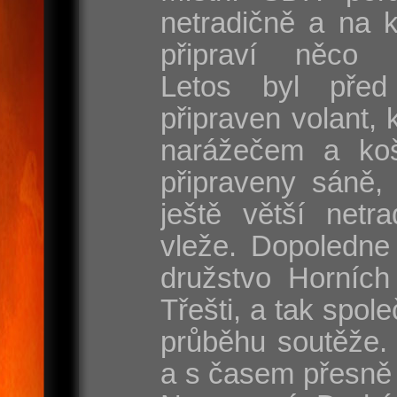
netradičně a na 
připraví něco s
Letos byl před
připraven volant, 
narážečem a koš
připraveny sáně, 
ještě větší netr
vleže. Dopoledne
družstvo Horních
Třešti, a tak spole
průběhu soutěže. 
a s časem přesně 