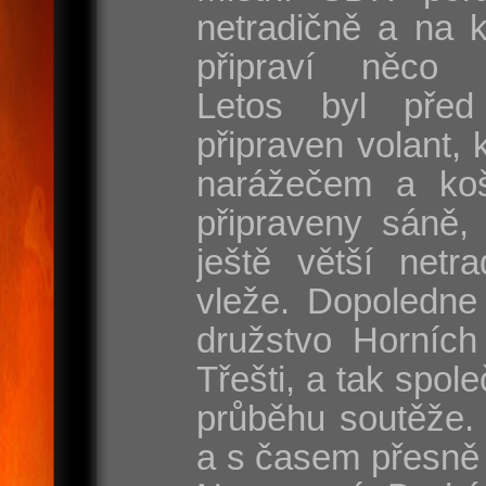
netradičně a na 
připraví něco s
Letos byl před
připraven volant, 
narážečem a koš
připraveny sáně, 
ještě větší netr
vleže. Dopoledne
družstvo Horních
Třešti, a tak spole
průběhu soutěže. 
a s časem přesně 