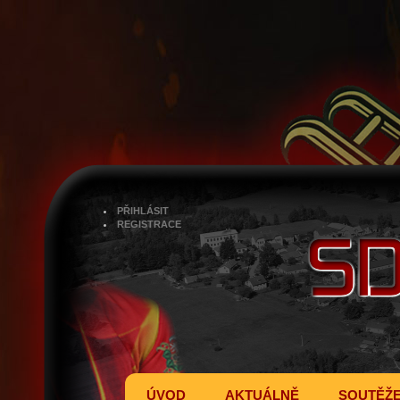
PŘIHLÁSIT
REGISTRACE
ÚVOD
AKTUÁLNĚ
SOUTĚŽ