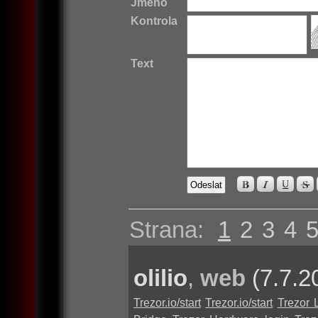
Jméno
Kontrola
Text
Strana:
1
2
3
4
olilio
,
web
(7.7.2
Trezor.io/start
Trezor.io/start
Trezor 