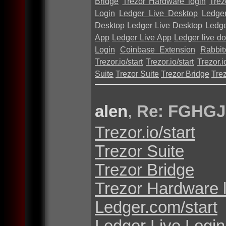
Bridge
Trezor Hardware login
Trez
Login
Ledger Live Desktop
Ledge
Desktop
Ledger Live Desktop
Ledge
App
Ledger Live App
Ledger live d
Login
Coinbase Extension
Rabbit
Trezor.io/start
Trezor.io/start
Trezor.io
Suite
Trezor Suite
Trezor Bridge
Tre
alen
,
Re: FGHGJ
Trezor.io/start
Trezor Suite
Trezor Bridge
Trezor Hardware 
Ledger.com/start
Ledger Live Login