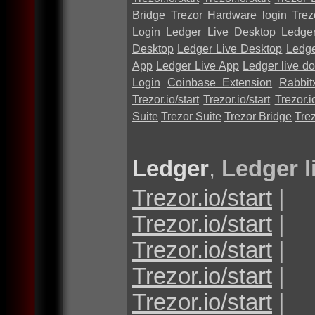
Bridge
Trezor Hardware login
Trez
Login
Ledger Live Desktop
Ledge
Desktop
Ledger Live Desktop
Ledge
App
Ledger Live App
Ledger live d
Login
Coinbase Extension
Rabbit
Trezor.io/start
Trezor.io/start
Trezor.io
Suite
Trezor Suite
Trezor Bridge
Tre
Ledger
,
Ledger l
Trezor.io/start
|
Trezor.io/start
|
Trezor.io/start
|
Trezor.io/start
|
Trezor.io/start
|