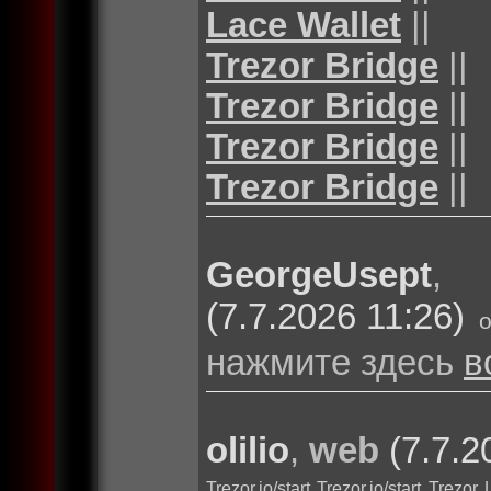
Lace Wallet
||
Trezor Bridge
||
Trezor Bridge
||
Trezor Bridge
||
Trezor Bridge
||
GeorgeUsept
(7.7.2026 11:26)
нажмите здесь
в
olilio
,
web
(7.7.2
Trezor.io/start
Trezor.io/start
Trezor 