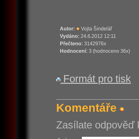
Autor:
Vojta Šindelář
Vydáno:
24.6.2012 12:11
Přečteno:
3142976x
Hodnocení:
3 (hodnoceno 36x)
Formát pro tisk
Komentáře
Zasílate odpověď 