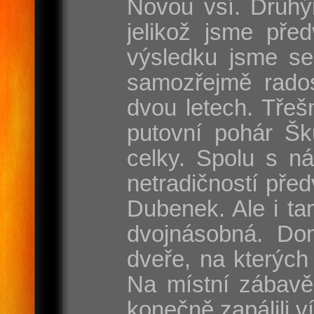
Novou vsí. Druhý
jelikož jsme pře
výsledku jsme se
samozřejmě rados
dvou letech. Třeš
putovní pohár Šk
celky. Spolu s n
netradičností pře
Dubenek. Ale i tam
dvojnásobná. Dom
dveře, na kterých
Na místní zábavě
konečně zapálili v