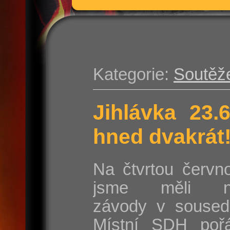
Kategorie:
Soutěž
Jihlávka 23.
hned dvakrát
Na čtvrtou červn
jsme měli na
závody v sousedn
Místní SDH poř