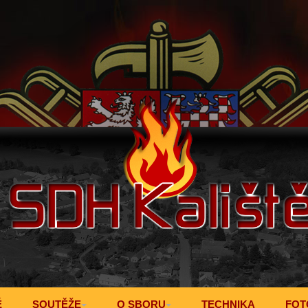
Ě
SOUTĚŽE
O SBORU
TECHNIKA
FOT