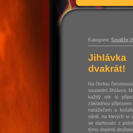
Kategorie:
Soutěže 
Jihlávka
dvakrát!
Na čtvrtou červnovo
sousední Jihlávce. M
každý rok si připr
základnou připraven 
narážečem a košaře
sáně, na kterých si v
se startovalo z pol
týmu doplnili družst