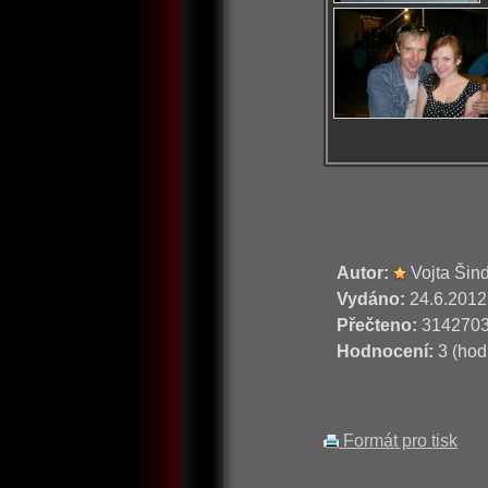
Autor:
Vojta Šin
Vydáno:
24.6.2012
Přečteno:
314270
Hodnocení:
3 (hod
Formát pro tisk