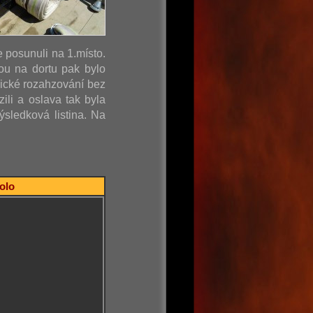
e posunuli na 1.místo.
ou na dortu pak bylo
sické rozahzování bez
ili a oslava tak byla
sledková listina. Na
kolo