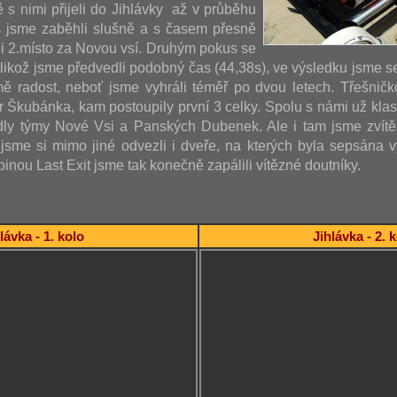
ě s nimi přijeli do Jihlávky až v průběhu
s jsme zaběhli slušně a s časem přesně
i 2.místo za Novou vsí. Druhým pokus se
jelikož jsme předvedli podobný čas (44,38s), ve výsledku jsme s
ě radost, neboť jsme vyhráli téměř po dvou letech. Třešničk
ár Škubánka, kam postoupily první 3 celky. Spolu s námi už kla
dly týmy Nové Vsi a Panských Dubenek. Ale i tam jsme zvítěz
sme si mimo jiné odvezli i dveře, na kterých byla sepsána vý
inou Last Exit jsme tak konečně zapálili vítězné doutníky.
lávka - 1. kolo
Jihlávka - 2. 