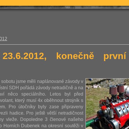
2012
 23.6.2012, konečně prv
u sobotu jsme měli naplánované závody v
ístní SDH pořádá závody netradičně a na
aví něco speciálního. Letos byl před
volant, který musí 4x oběhnout strojník s
m. Pro útočníky byly zase připraveny
ezli hadice. Pro ještě větší netradičnost
ohy vleže. Dopoledne 3 členové našeho
vo Horních Dubenek na okresní soutěži v