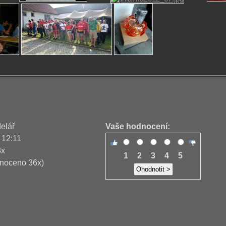
delář
Vaše hodnocení:
 12:11
3x
1
2
3
4
5
noceno 36x)