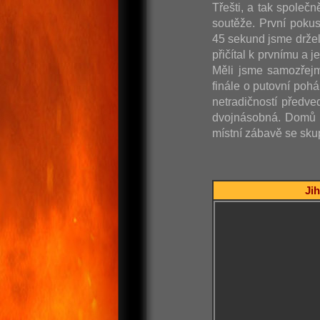
Třešti, a tak společn
soutěže. První poku
45 sekund jsme držel
přičítal k prvnímu a 
Měli jsme samozřejm
finále o putovní poh
netradičností předve
dvojnásobná. Domů j
místní zábavě se skup
Jih