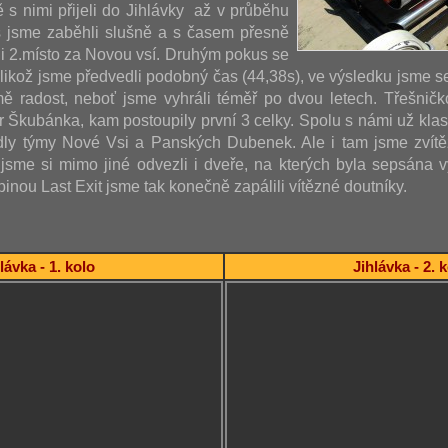
ě s nimi přijeli do Jihlávky až v průběhu
s jsme zaběhli slušně a s časem přesně
i 2.místo za Novou vsí. Druhým pokus se
jelikož jsme předvedli podobný čas (44,38s), ve výsledku jsme s
ě radost, neboť jsme vyhráli téměř po dvou letech. Třešničk
ár Škubánka, kam postoupily první 3 celky. Spolu s námi už kla
dly týmy Nové Vsi a Panských Dubenek. Ale i tam jsme zvítěz
sme si mimo jiné odvezli i dveře, na kterých byla sepsána vý
inou Last Exit jsme tak konečně zapálili vítězné doutníky.
lávka - 1. kolo
Jihlávka - 2. 