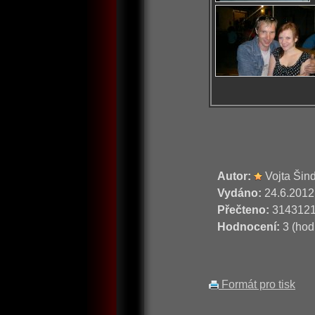
Autor:
Vojta Šin
Vydáno:
24.6.2012
Přečteno:
314312
Hodnocení:
3 (hod
Formát pro tisk