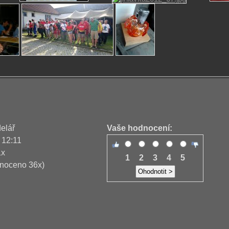
delář
Vaše hodnocení:
 12:11
1x
1
2
3
4
5
noceno 36x)