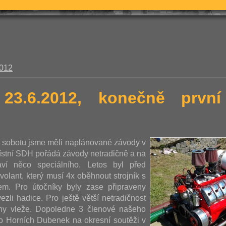
2012
 23.6.2012, konečně prv
u sobotu jsme měli naplánované závody v
ístní SDH pořádá závody netradičně a na
aví něco speciálního. Letos byl před
volant, který musí 4x oběhnout strojník s
m. Pro útočníky byly zase připraveny
ezli hadice. Pro ještě větší netradičnost
ohy vleže. Dopoledne 3 členové našeho
vo Horních Dubenek na okresní soutěži v