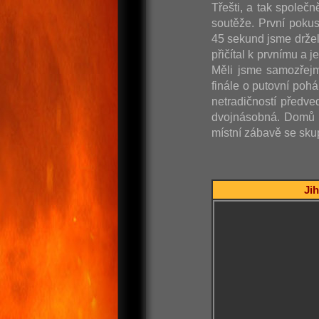
Třešti, a tak společn
soutěže. První poku
45 sekund jsme držel
přičítal k prvnímu a 
Měli jsme samozřejm
finále o putovní poh
netradičností předve
dvojnásobná. Domů j
místní zábavě se skup
Jih