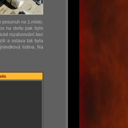
e posunuli na 1.místo.
ou na dortu pak bylo
sické rozahzování bez
ili a oslava tak byla
sledková listina. Na
kolo