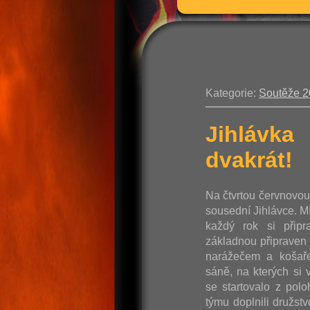
Kategorie:
Soutěže 
Jihlávka
dvakrát!
Na čtvrtou červnovo
sousední Jihlávce. M
každý rok si připr
základnou připraven 
narážečem a košaře
sáně, na kterých si v
se startovalo z pol
týmu doplnili družst