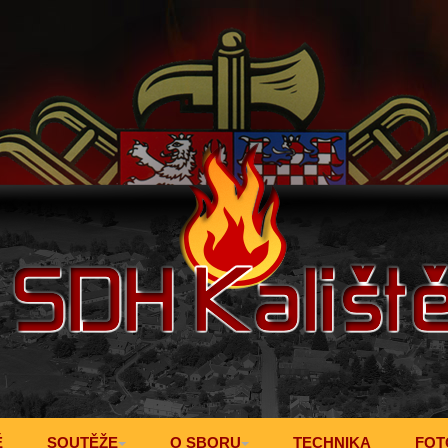
Ě
SOUTĚŽE
O SBORU
TECHNIKA
FOT