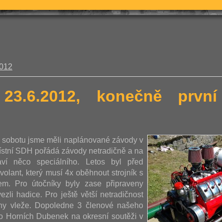
2012
 23.6.2012, konečně prv
u sobotu jsme měli naplánované závody v
ístní SDH pořádá závody netradičně a na
aví něco speciálního. Letos byl před
volant, který musí 4x oběhnout strojník s
m. Pro útočníky byly zase připraveny
ezli hadice. Pro ještě větší netradičnost
ohy vleže. Dopoledne 3 členové našeho
vo Horních Dubenek na okresní soutěži v