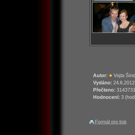
Autor:
Vojta Šin
Vydáno:
24.6.2012
Přečteno:
314373
Hodnocení:
3 (hod
Formát pro tisk