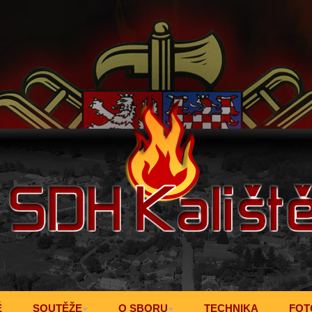
Ě
SOUTĚŽE
O SBORU
TECHNIKA
FOT