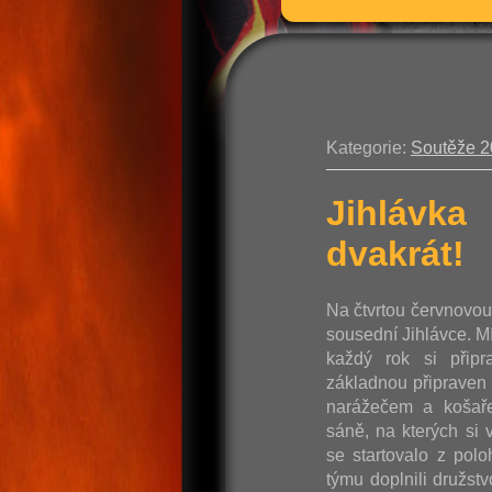
Kategorie:
Soutěže 
Jihlávka
dvakrát!
Na čtvrtou červnovo
sousední Jihlávce. M
každý rok si připr
základnou připraven 
narážečem a košaře
sáně, na kterých si v
se startovalo z pol
týmu doplnili družst