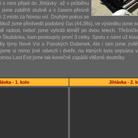
ě s nimi přijeli do Jihlávky až v průběhu
s jsme zaběhli slušně a s časem přesně
i 2.místo za Novou vsí. Druhým pokus se
jelikož jsme předvedli podobný čas (44,38s), ve výsledku jsme s
ě radost, neboť jsme vyhráli téměř po dvou letech. Třešničk
ár Škubánka, kam postoupily první 3 celky. Spolu s námi už kla
dly týmy Nové Vsi a Panských Dubenek. Ale i tam jsme zvítěz
sme si mimo jiné odvezli i dveře, na kterých byla sepsána vý
inou Last Exit jsme tak konečně zapálili vítězné doutníky.
lávka - 1. kolo
Jihlávka - 2. 