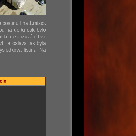
e posunuli na 1.místo.
ou na dortu pak bylo
sické rozahzování bez
ili a oslava tak byla
sledková listina. Na
kolo