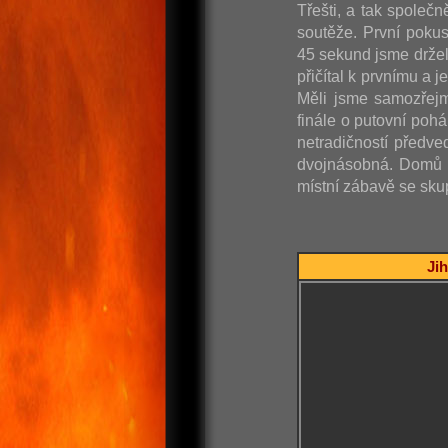
Třešti, a tak společn
soutěže. První poku
45 sekund jsme držel
přičítal k prvnímu a 
Měli jsme samozřejm
finále o putovní poh
netradičností předve
dvojnásobná. Domů j
místní zábavě se skup
Jih