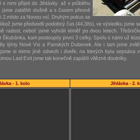
ě s nimi přijeli do Jihlávky až v průběhu
s jsme zaběhli slušně a s časem přesně
i 2.místo za Novou vsí. Druhým pokus se
jelikož jsme předvedli podobný čas (44,38s), ve výsledku jsme s
ě radost, neboť jsme vyhráli téměř po dvou letech. Třešničk
ár Škubánka, kam postoupily první 3 celky. Spolu s námi už kla
dly týmy Nové Vsi a Panských Dubenek. Ale i tam jsme zvítěz
sme si mimo jiné odvezli i dveře, na kterých byla sepsána vý
inou Last Exit jsme tak konečně zapálili vítězné doutníky.
lávka - 1. kolo
Jihlávka - 2. 