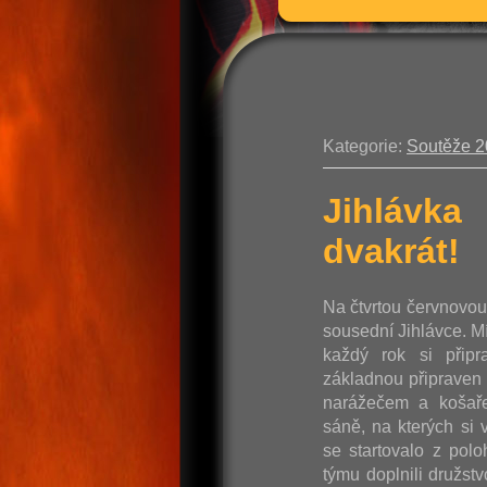
Kategorie:
Soutěže 
Jihlávka
dvakrát!
Na čtvrtou červnovo
sousední Jihlávce. M
každý rok si připr
základnou připraven 
narážečem a košaře
sáně, na kterých si v
se startovalo z pol
týmu doplnili družst