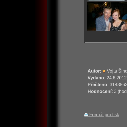
Autor:
Vojta Šin
Vydáno:
24.6.2012
Přečteno:
314386
Hodnocení:
3 (hod
Formát pro tisk