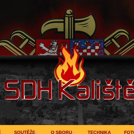
Ě
SOUTĚŽE
O SBORU
TECHNIKA
FOT