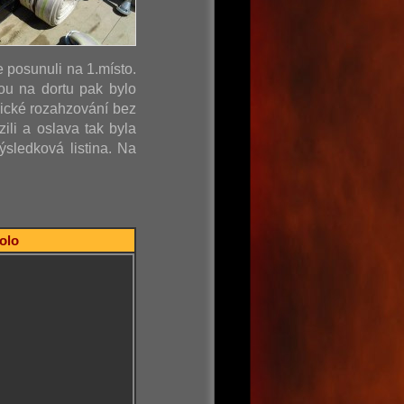
e posunuli na 1.místo.
ou na dortu pak bylo
sické rozahzování bez
ili a oslava tak byla
sledková listina. Na
kolo