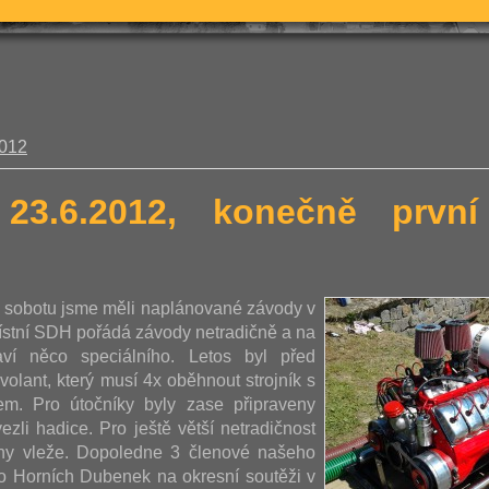
2012
 23.6.2012, konečně prv
u sobotu jsme měli naplánované závody v
ístní SDH pořádá závody netradičně a na
aví něco speciálního. Letos byl před
volant, který musí 4x oběhnout strojník s
m. Pro útočníky byly zase připraveny
ezli hadice. Pro ještě větší netradičnost
ohy vleže. Dopoledne 3 členové našeho
vo Horních Dubenek na okresní soutěži v