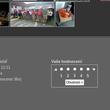
delář
Vaše hodnocení:
 12:11
3x
1
2
3
4
5
noceno 36x)