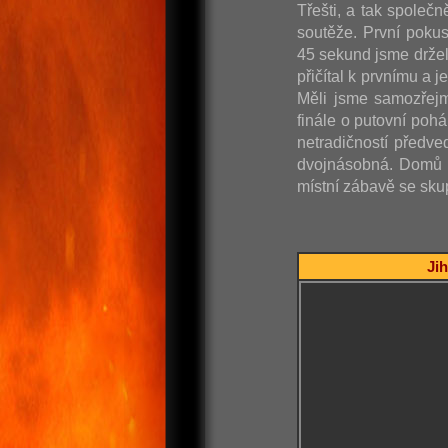
Třešti, a tak společn
soutěže. První poku
45 sekund jsme držel
přičítal k prvnímu a 
Měli jsme samozřejm
finále o putovní poh
netradičností předve
dvojnásobná. Domů j
místní zábavě se skup
Jih