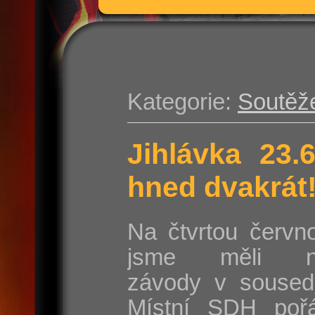
Kategorie:
Soutěž
Jihlávka 23.
hned dvakrát
Na čtvrtou červn
jsme měli na
závody v sousedn
Místní SDH poř