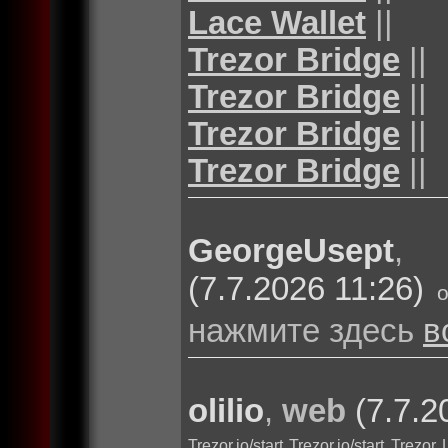
Lace Wallet
||
Trezor Bridge
||
Trezor Bridge
||
Trezor Bridge
||
Trezor Bridge
||
GeorgeUsept
(7.7.2026 11:26)
нажмите здесь
в
olilio
,
web
(7.7.2
Trezor.io/start
Trezor.io/start
Trezor 