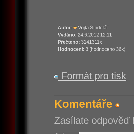
Autor:
Vojta Šindelář
Vydáno:
24.6.2012 12:11
Přečteno:
3141311x
Hodnocení:
3 (hodnoceno 36x)
Formát pro tisk
Komentáře
Zasílate odpověď 