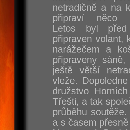
netradičně a na 
připraví něco s
Letos byl před
připraven volant, 
narážečem a koš
připraveny sáně, 
ještě větší netr
vleže. Dopoledne
družstvo Horních
Třešti, a tak spole
průběhu soutěže. 
a s časem přesně 