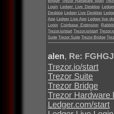
Bridge
Trezor Hardware login
Trez
Login
Ledger Live Desktop
Ledge
Desktop
Ledger Live Desktop
Ledge
App
Ledger Live App
Ledger live d
Login
Coinbase Extension
Rabbit
Trezor.io/start
Trezor.io/start
Trezor.io
Suite
Trezor Suite
Trezor Bridge
Tre
alen
,
Re: FGHGJ
Trezor.io/start
Trezor Suite
Trezor Bridge
Trezor Hardware 
Ledger.com/start
Ledger Live Login