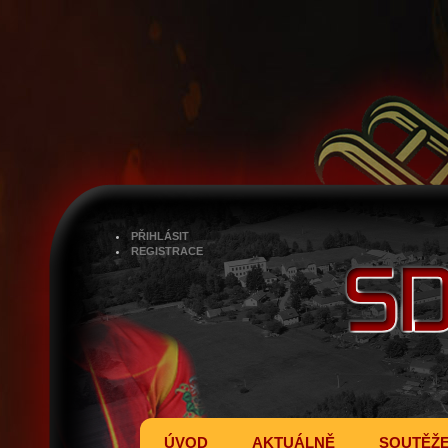
PŘIHLÁSIT
REGISTRACE
ÚVOD
AKTUÁLNĚ
SOUTĚŽ