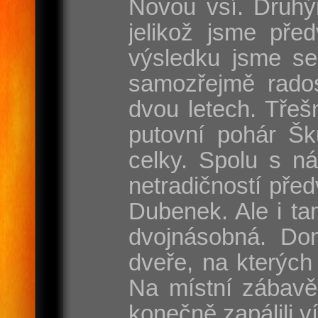
Novou vsí. Druhý
jelikož jsme pře
výsledku jsme se
samozřejmě rados
dvou letech. Třeš
putovní pohár Šk
celky. Spolu s n
netradičností pře
Dubenek. Ale i tam
dvojnásobná. Dom
dveře, na kterých
Na místní zábavě
konečně zapálili v