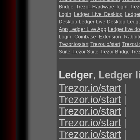
Bridge
Trezor Hardware login
Trez
Login
Ledger Live Desktop
Ledge
Desktop
Ledger Live Desktop
Ledge
App
Ledger Live App
Ledger live d
Login
Coinbase Extension
Rabbit
Trezor.io/start
Trezor.io/start
Trezor.io
Suite
Trezor Suite
Trezor Bridge
Tre
Ledger
,
Ledger l
Trezor.io/start
|
Trezor.io/start
|
Trezor.io/start
|
Trezor.io/start
|
Trezor.io/start
|