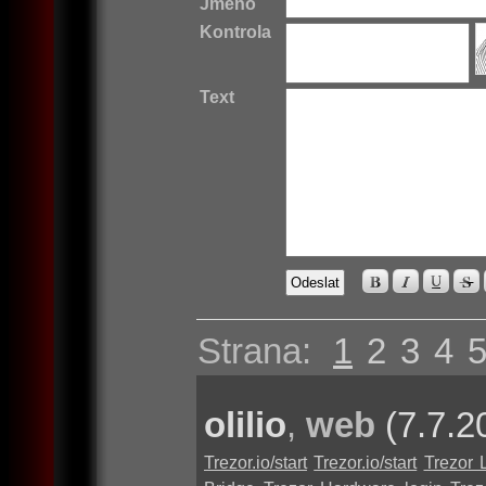
Jméno
Kontrola
Text
Strana:
1
2
3
4
olilio
,
web
(7.7.2
Trezor.io/start
Trezor.io/start
Trezor 