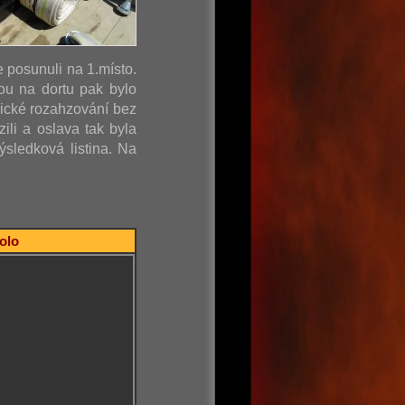
e posunuli na 1.místo.
ou na dortu pak bylo
sické rozahzování bez
ili a oslava tak byla
sledková listina. Na
kolo