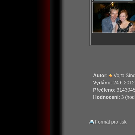
Autor:
Vojta Šin
Vydáno:
24.6.2012
Přečteno:
314304
Hodnocení:
3 (hod
Formát pro tisk