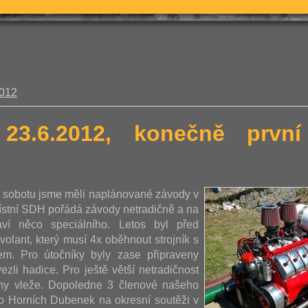
2012
 23.6.2012, konečně prv
u sobotu jsme měli naplánované závody v
ístní SDH pořádá závody netradičně a na
aví něco speciálního. Letos byl před
volant, který musí 4x oběhnout strojník s
m. Pro útočníky byly zase připraveny
ezli hadice. Pro ještě větší netradičnost
ohy vleže. Dopoledne 3 členové našeho
vo Horních Dubenek na okresní soutěži v