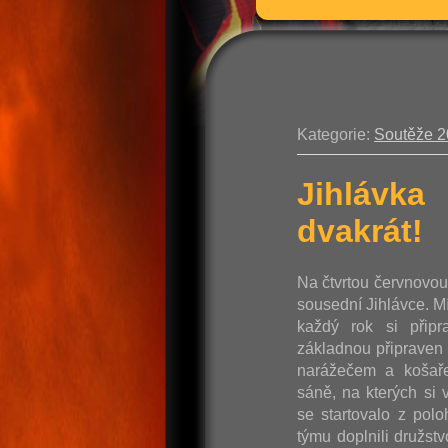
Kategorie:
Soutěže 
Jihlávka
dvakrát!
Na čtvrtou červnovo
sousední Jihlávce. M
každý rok si připr
základnou připraven 
narážečem a košaře
sáně, na kterých si v
se startovalo z pol
týmu doplnili družst