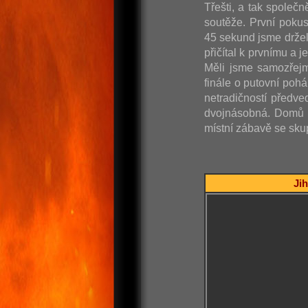
Třešti, a tak společn
soutěže. První poku
45 sekund jsme držel
přičítal k prvnímu a 
Měli jsme samozřejm
finále o putovní poh
netradičností předve
dvojnásobná. Domů j
místní zábavě se skup
Jih