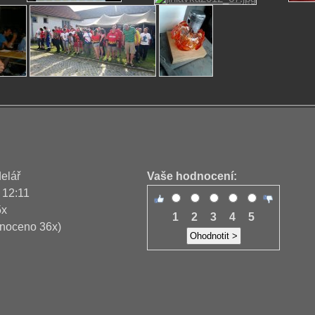
delář
Vaše hodnocení:
 12:11
5x
1
2
3
4
5
noceno 36x)