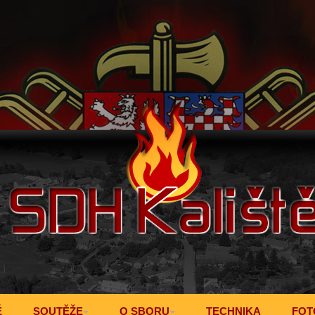
Ě
SOUTĚŽE
O SBORU
TECHNIKA
FOT