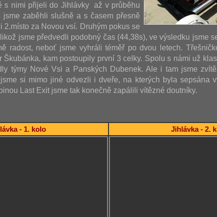
ě s nimi přijeli do Jihlávky až v průběhu
s jsme zaběhli slušně a s časem přesně
i 2.místo za Novou vsí. Druhým pokus se
jelikož jsme předvedli podobný čas (44,38s), ve výsledku jsme s
ě radost, neboť jsme vyhráli téměř po dvou letech. Třešničk
ár Škubánka, kam postoupily první 3 celky. Spolu s námi už kla
dly týmy Nové Vsi a Panských Dubenek. Ale i tam jsme zvítěz
sme si mimo jiné odvezli i dveře, na kterých byla sepsána vý
inou Last Exit jsme tak konečně zapálili vítězné doutníky.
lávka - 1. kolo
Jihlávka - 2. 