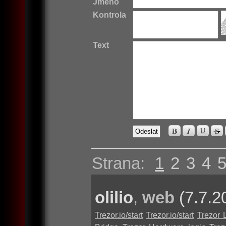
Jméno
Kontrola
Text
Strana:
1
2
3
4
olilio
,
web
(7.7.2
Trezor.io/start
Trezor.io/start
Trezor 