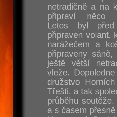
netradičně a na 
připraví něco s
Letos byl před
připraven volant, 
narážečem a koš
připraveny sáně, 
ještě větší netr
vleže. Dopoledne
družstvo Horních
Třešti, a tak spole
průběhu soutěže. 
a s časem přesně 