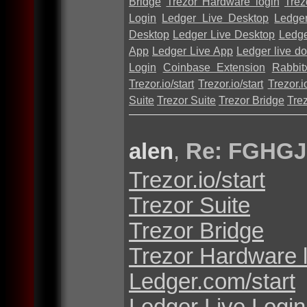
Bridge
Trezor Hardware login
Trez
Login
Ledger Live Desktop
Ledge
Desktop
Ledger Live Desktop
Ledge
App
Ledger Live App
Ledger live d
Login
Coinbase Extension
Rabbit
Trezor.io/start
Trezor.io/start
Trezor.io
Suite
Trezor Suite
Trezor Bridge
Tre
alen
,
Re: FGHGJ
Trezor.io/start
Trezor Suite
Trezor Bridge
Trezor Hardware 
Ledger.com/start
Ledger Live Login