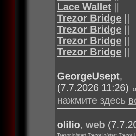
Lace Wallet
||
Trezor Bridge
||
Trezor Bridge
||
Trezor Bridge
||
Trezor Bridge
||
GeorgeUsept
(7.7.2026 11:26)
нажмите здесь
в
olilio
,
web
(7.7.2
Trezor.io/start
Trezor.io/start
Trezor 