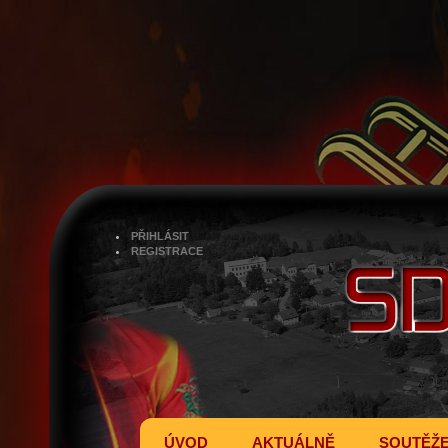
PŘIHLÁSIT
REGISTRACE
ÚVOD
AKTUÁLNĚ
SOUTĚŽ