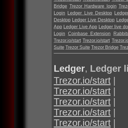
Bridge
Trezor Hardware login
Trez
Login
Ledger Live Desktop
Ledge
Desktop
Ledger Live Desktop
Ledge
App
Ledger Live App
Ledger live d
Login
Coinbase Extension
Rabbit
Trezor.io/start
Trezor.io/start
Trezor.io
Suite
Trezor Suite
Trezor Bridge
Tre
Ledger
,
Ledger l
Trezor.io/start
|
Trezor.io/start
|
Trezor.io/start
|
Trezor.io/start
|
Trezor.io/start
|