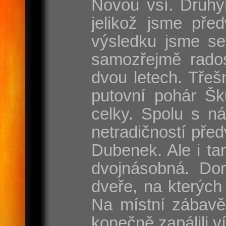
Novou vsí. Druhý
jelikož jsme pře
výsledku jsme se
samozřejmě rados
dvou letech. Třeš
putovní pohár Šk
celky. Spolu s n
netradičností pře
Dubenek. Ale i tam
dvojnásobná. Dom
dveře, na kterých
Na místní zábavě
konečně zapálili v