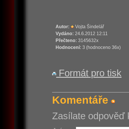
Autor:
Vojta Šindelář
Vydáno:
24.6.2012 12:11
Přečteno:
3145632x
Hodnocení:
3 (hodnoceno 36x)
Formát pro tisk
Komentáře
Zasílate odpověď 