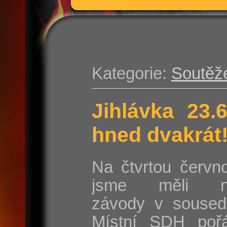
Kategorie:
Soutěž
Jihlávka 23.
hned dvakrát
Na čtvrtou červn
jsme měli na
závody v sousedn
Místní SDH poř