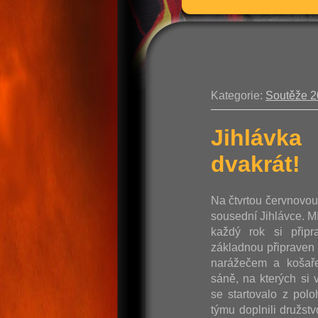
Kategorie:
Soutěže 
Jihlávka
dvakrát!
Na čtvrtou červnovo
sousední Jihlávce. M
každý rok si připr
základnou připraven 
narážečem a košaře
sáně, na kterých si v
se startovalo z pol
týmu doplnili družst