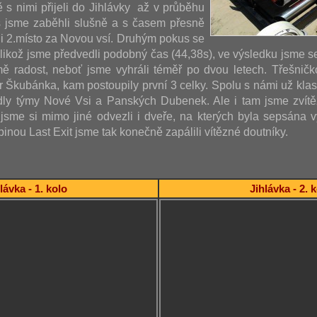
ě s nimi přijeli do Jihlávky až v průběhu
s jsme zaběhli slušně a s časem přesně
i 2.místo za Novou vsí. Druhým pokus se
jelikož jsme předvedli podobný čas (44,38s), ve výsledku jsme s
ě radost, neboť jsme vyhráli téměř po dvou letech. Třešničk
ár Škubánka, kam postoupily první 3 celky. Spolu s námi už kla
dly týmy Nové Vsi a Panských Dubenek. Ale i tam jsme zvítěz
sme si mimo jiné odvezli i dveře, na kterých byla sepsána vý
inou Last Exit jsme tak konečně zapálili vítězné doutníky.
lávka - 1. kolo
Jihlávka - 2. 