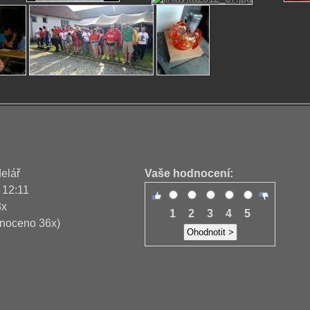
delář
Vaše hodnocení:
 12:11
3x
1
2
3
4
5
noceno 36x)