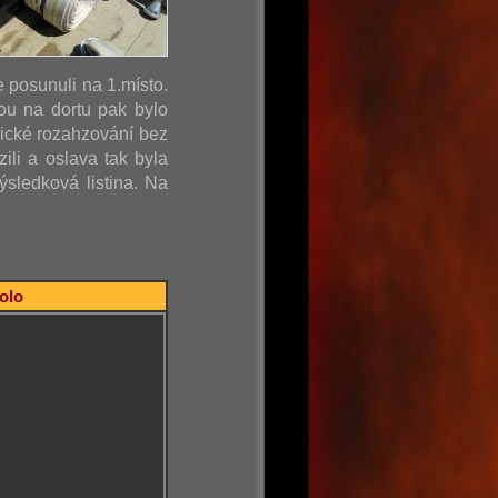
e posunuli na 1.místo.
ou na dortu pak bylo
sické rozahzování bez
ili a oslava tak byla
sledková listina. Na
kolo