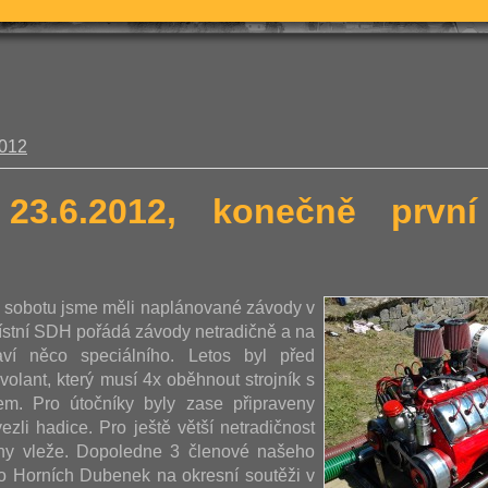
2012
 23.6.2012, konečně prv
u sobotu jsme měli naplánované závody v
ístní SDH pořádá závody netradičně a na
aví něco speciálního. Letos byl před
volant, který musí 4x oběhnout strojník s
m. Pro útočníky byly zase připraveny
ezli hadice. Pro ještě větší netradičnost
ohy vleže. Dopoledne 3 členové našeho
vo Horních Dubenek na okresní soutěži v