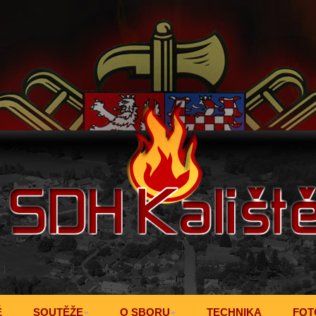
Ě
SOUTĚŽE
O SBORU
TECHNIKA
FOT