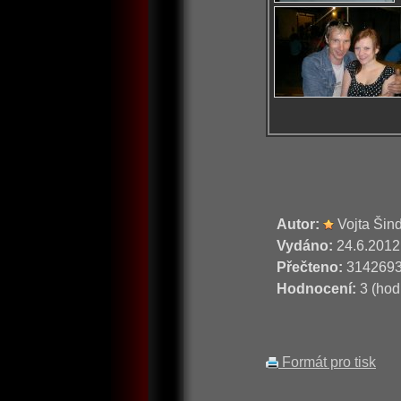
Autor:
Vojta Šin
Vydáno:
24.6.2012
Přečteno:
314269
Hodnocení:
3 (hod
Formát pro tisk