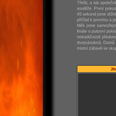
Třešti, a tak společn
soutěže. První poku
45 sekund jsme držel
přičítal k prvnímu a 
Měli jsme samozřejm
finále o putovní poh
netradičností předve
dvojnásobná. Domů j
místní zábavě se skup
Jih