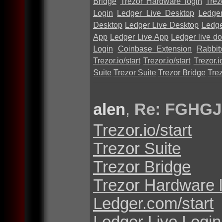
Bridge
Trezor Hardware login
Trez
Login
Ledger Live Desktop
Ledge
Desktop
Ledger Live Desktop
Ledge
App
Ledger Live App
Ledger live d
Login
Coinbase Extension
Rabbit
Trezor.io/start
Trezor.io/start
Trezor.io
Suite
Trezor Suite
Trezor Bridge
Tre
alen
,
Re: FGHGJ
Trezor.io/start
Trezor Suite
Trezor Bridge
Trezor Hardware 
Ledger.com/start
Ledger Live Login