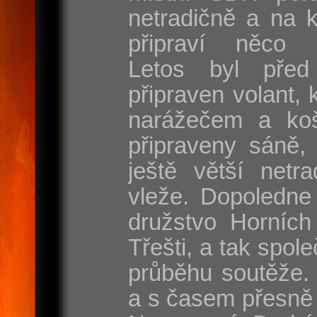
netradičně a na 
připraví něco s
Letos byl před
připraven volant, 
narážečem a koš
připraveny sáně, 
ještě větší netr
vleže. Dopoledne
družstvo Horních
Třešti, a tak spole
průběhu soutěže. 
a s časem přesně 