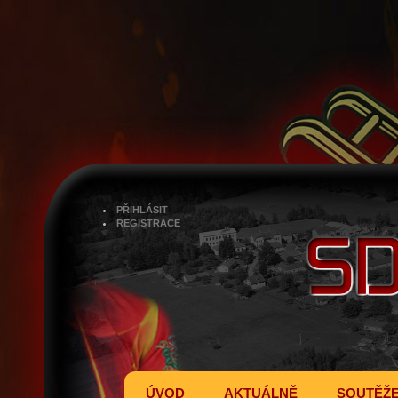
PŘIHLÁSIT
REGISTRACE
ÚVOD
AKTUÁLNĚ
SOUTĚŽ