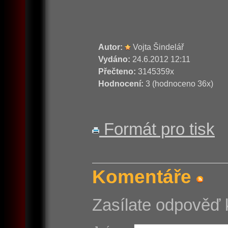
Autor:
Vojta Šindelář
Vydáno:
24.6.2012 12:11
Přečteno:
3145359x
Hodnocení:
3 (hodnoceno 36x)
Formát pro tisk
Komentáře
Zasílate odpověď 