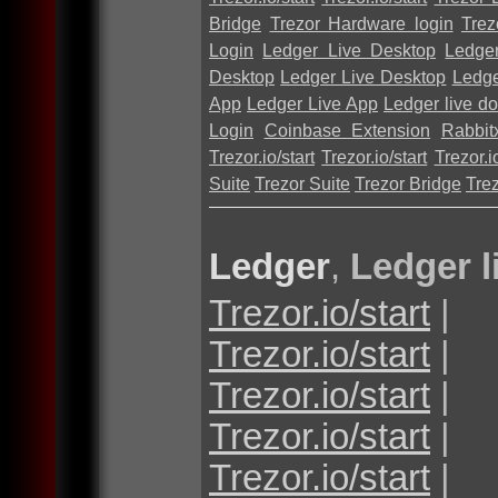
Bridge
Trezor Hardware login
Trez
Login
Ledger Live Desktop
Ledge
Desktop
Ledger Live Desktop
Ledge
App
Ledger Live App
Ledger live d
Login
Coinbase Extension
Rabbit
Trezor.io/start
Trezor.io/start
Trezor.io
Suite
Trezor Suite
Trezor Bridge
Tre
Ledger
,
Ledger l
Trezor.io/start
|
Trezor.io/start
|
Trezor.io/start
|
Trezor.io/start
|
Trezor.io/start
|