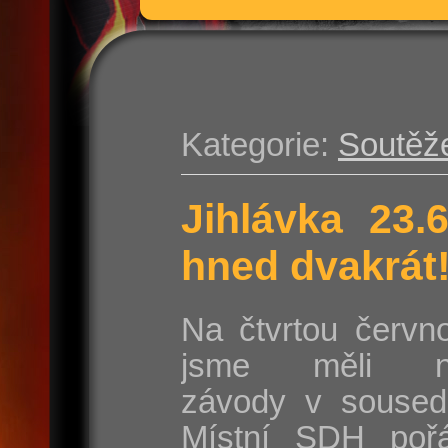
Kategorie:
Soutěž
Jihlávka 23.
hned dvakrát
Na čtvrtou červn
jsme měli na
závody v sousedn
Místní SDH poř