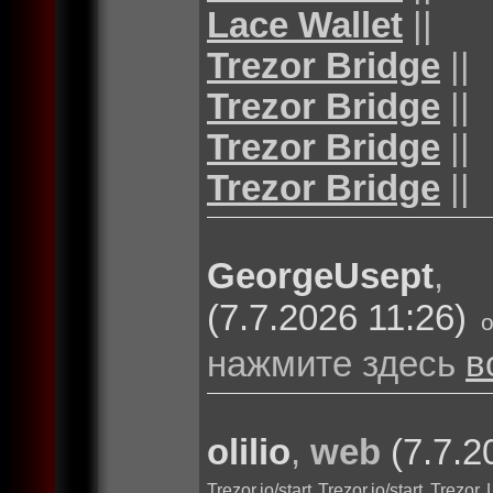
Lace Wallet
||
Trezor Bridge
||
Trezor Bridge
||
Trezor Bridge
||
Trezor Bridge
||
GeorgeUsept
(7.7.2026 11:26)
нажмите здесь
в
olilio
,
web
(7.7.2
Trezor.io/start
Trezor.io/start
Trezor 