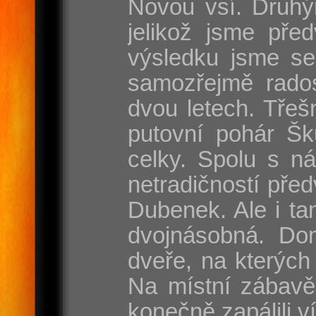
Novou vsí. Druhý
jelikož jsme pře
výsledku jsme se
samozřejmě rados
dvou letech. Třeš
putovní pohár Šk
celky. Spolu s n
netradičností pře
Dubenek. Ale i tam
dvojnásobná. Dom
dveře, na kterých
Na místní zábavě
konečně zapálili v