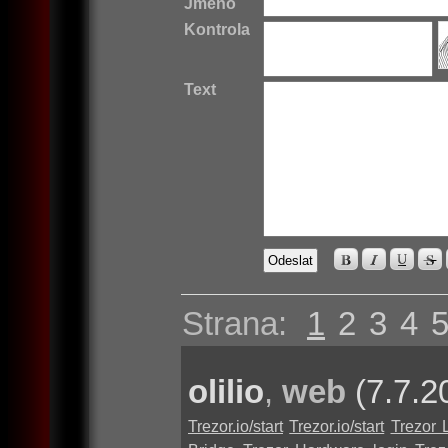
Jméno
Kontrola
Text
Strana:
1
2
3
4
olilio
,
web
(7.7.2
Trezor.io/start
Trezor.io/start
Trezor 