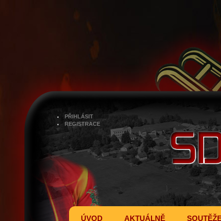
PŘIHLÁSIT
REGISTRACE
ÚVOD
AKTUÁLNĚ
SOUTĚŽ