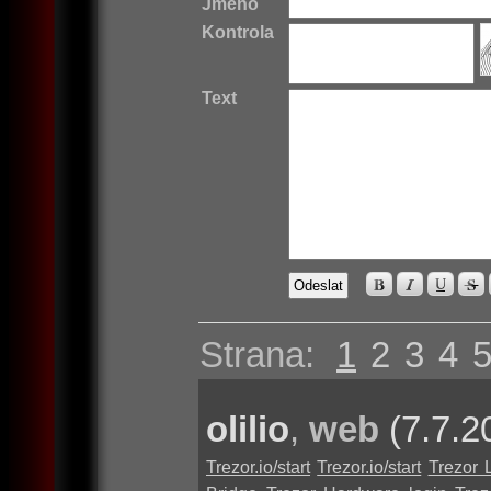
Jméno
Kontrola
Text
Strana:
1
2
3
4
olilio
,
web
(7.7.2
Trezor.io/start
Trezor.io/start
Trezor 