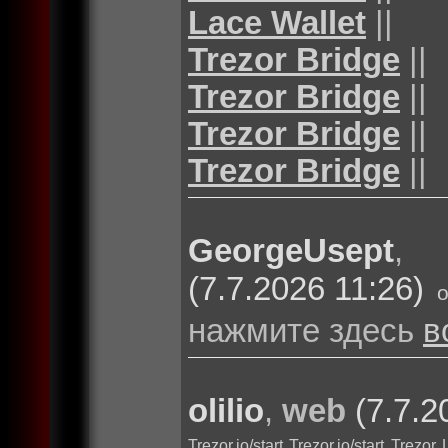
Lace Wallet
||
Trezor Bridge
||
Trezor Bridge
||
Trezor Bridge
||
Trezor Bridge
||
GeorgeUsept
(7.7.2026 11:26)
нажмите здесь
в
olilio
,
web
(7.7.2
Trezor.io/start
Trezor.io/start
Trezor 