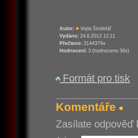
Autor:
Vojta Šindelář
Vydáno:
24.6.2012 12:11
Přečteno:
3144379x
Hodnocení:
3 (hodnoceno 36x)
Formát pro tisk
Komentáře
Zasílate odpověď 