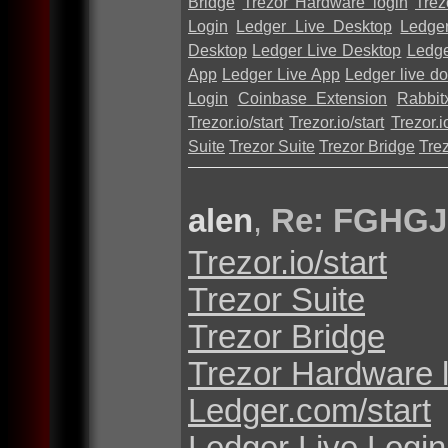
Bridge
Trezor Hardware login
Trez
Login
Ledger Live Desktop
Ledge
Desktop
Ledger Live Desktop
Ledge
App
Ledger Live App
Ledger live d
Login
Coinbase Extension
Rabbit
Trezor.io/start
Trezor.io/start
Trezor.io
Suite
Trezor Suite
Trezor Bridge
Tre
alen
,
Re: FGHGJ
Trezor.io/start
Trezor Suite
Trezor Bridge
Trezor Hardware 
Ledger.com/start
Ledger Live Login