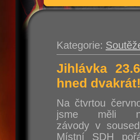
Kategorie:
Soutěž
Jihlávka 23.
hned dvakrát
Na čtvrtou červn
jsme měli na
závody v sousedn
Místní SDH poř