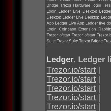
Bridge
Trezor Hardware login
Trez
Login
Ledger Live Desktop
Ledge
Desktop
Ledger Live Desktop
Ledge
App
Ledger Live App
Ledger live d
Login
Coinbase Extension
Rabbit
Trezor.io/start
Trezor.io/start
Trezor.io
Suite
Trezor Suite
Trezor Bridge
Tre
Ledger
,
Ledger l
Trezor.io/start
|
Trezor.io/start
|
Trezor.io/start
|
Trezor.io/start
|
Trezor.io/start
|