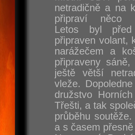
netradičně a na 
připraví něco s
Letos byl před
připraven volant, 
narážečem a koš
připraveny sáně, 
ještě větší netr
vleže. Dopoledne
družstvo Horních
Třešti, a tak spole
průběhu soutěže. 
a s časem přesně 