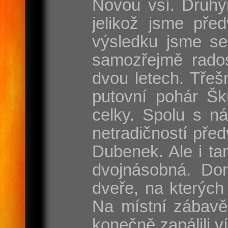
Novou vsí. Druhý
jelikož jsme pře
výsledku jsme se
samozřejmě rados
dvou letech. Třeš
putovní pohár Šk
celky. Spolu s n
netradičností pře
Dubenek. Ale i tam
dvojnásobná. Dom
dveře, na kterých
Na místní zábavě
konečně zapálili v