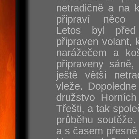
netradičně a na 
připraví něco s
Letos byl před
připraven volant, 
narážečem a koš
připraveny sáně, 
ještě větší netr
vleže. Dopoledne
družstvo Horních
Třešti, a tak spole
průběhu soutěže. 
a s časem přesně 