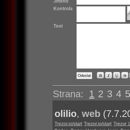
Jméno
Kontrola
Text
Strana:
1
2
3
4
olilio
,
web
(7.7.2
Trezor.io/start
Trezor.io/start
Trezor 