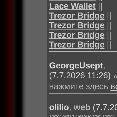
Lace Wallet
||
Trezor Bridge
||
Trezor Bridge
||
Trezor Bridge
||
Trezor Bridge
||
GeorgeUsept
(7.7.2026 11:26)
нажмите здесь
в
olilio
,
web
(7.7.2
Trezor.io/start
Trezor.io/start
Trezor 