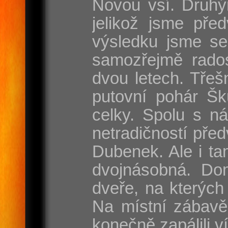
Novou vsí. Druhý
jelikož jsme pře
výsledku jsme se
samozřejmě rados
dvou letech. Třeš
putovní pohár Šk
celky. Spolu s n
netradičností pře
Dubenek. Ale i tam
dvojnásobná. Dom
dveře, na kterých
Na místní zábavě
konečně zapálili v