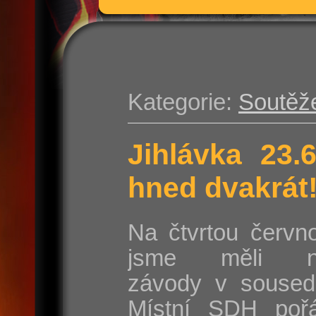
Kategorie:
Soutěž
Jihlávka 23.
hned dvakrát
Na čtvrtou červn
jsme měli na
závody v sousedn
Místní SDH poř