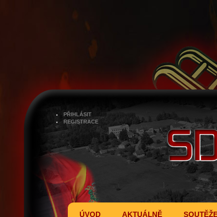
PŘIHLÁSIT
REGISTRACE
ÚVOD
AKTUÁLNĚ
SOUTĚŽ