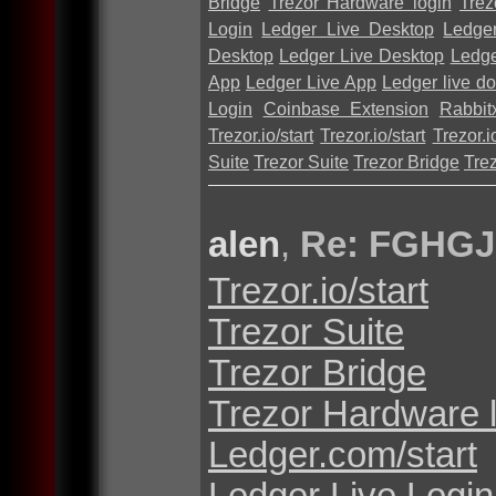
Bridge
Trezor Hardware login
Trez
Login
Ledger Live Desktop
Ledge
Desktop
Ledger Live Desktop
Ledge
App
Ledger Live App
Ledger live d
Login
Coinbase Extension
Rabbit
Trezor.io/start
Trezor.io/start
Trezor.io
Suite
Trezor Suite
Trezor Bridge
Tre
alen
,
Re: FGHGJ
Trezor.io/start
Trezor Suite
Trezor Bridge
Trezor Hardware 
Ledger.com/start
Ledger Live Login