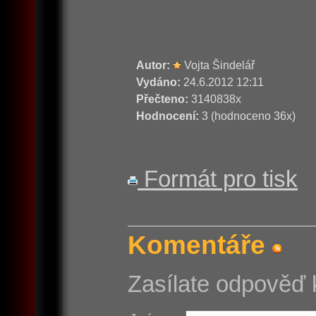
Autor:
Vojta Šindelář
Vydáno:
24.6.2012 12:11
Přečteno:
3140838x
Hodnocení:
3 (hodnoceno 36x)
Formát pro tisk
Komentáře
Zasílate odpověď 