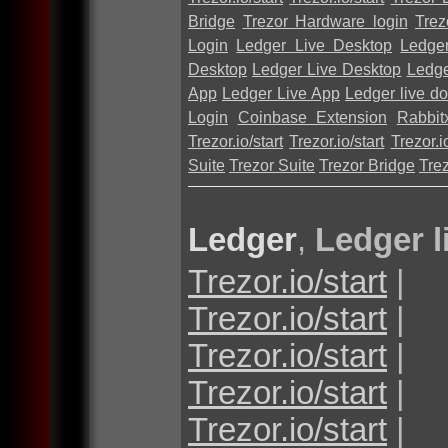
Bridge
Trezor Hardware login
Trez
Login
Ledger Live Desktop
Ledge
Desktop
Ledger Live Desktop
Ledge
App
Ledger Live App
Ledger live d
Login
Coinbase Extension
Rabbit
Trezor.io/start
Trezor.io/start
Trezor.io
Suite
Trezor Suite
Trezor Bridge
Tre
Ledger
,
Ledger l
Trezor.io/start
|
Trezor.io/start
|
Trezor.io/start
|
Trezor.io/start
|
Trezor.io/start
|