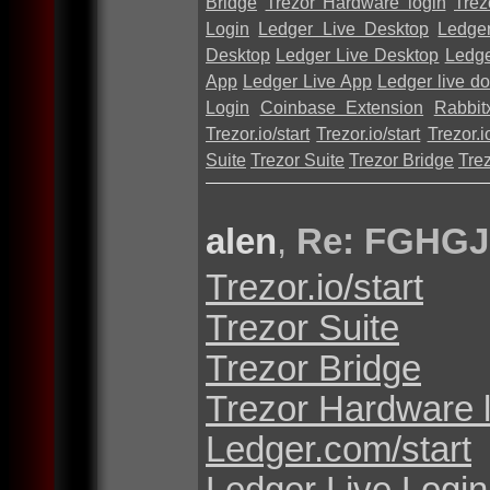
Bridge
Trezor Hardware login
Trez
Login
Ledger Live Desktop
Ledge
Desktop
Ledger Live Desktop
Ledge
App
Ledger Live App
Ledger live d
Login
Coinbase Extension
Rabbit
Trezor.io/start
Trezor.io/start
Trezor.io
Suite
Trezor Suite
Trezor Bridge
Tre
alen
,
Re: FGHGJ
Trezor.io/start
Trezor Suite
Trezor Bridge
Trezor Hardware 
Ledger.com/start
Ledger Live Login