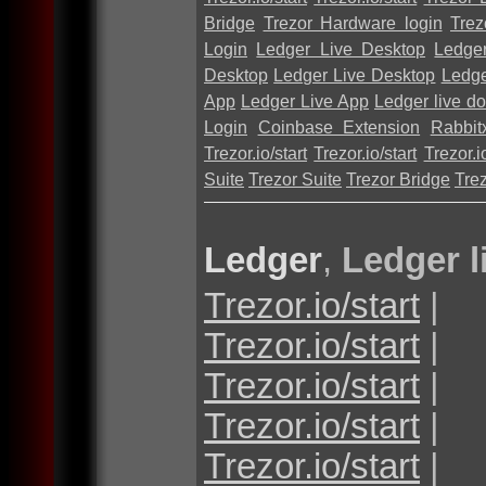
Bridge
Trezor Hardware login
Trez
Login
Ledger Live Desktop
Ledge
Desktop
Ledger Live Desktop
Ledge
App
Ledger Live App
Ledger live d
Login
Coinbase Extension
Rabbit
Trezor.io/start
Trezor.io/start
Trezor.io
Suite
Trezor Suite
Trezor Bridge
Tre
Ledger
,
Ledger l
Trezor.io/start
|
Trezor.io/start
|
Trezor.io/start
|
Trezor.io/start
|
Trezor.io/start
|