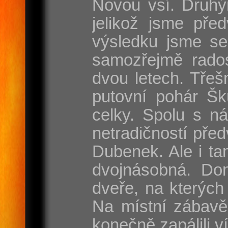
Novou vsí. Druhý
jelikož jsme pře
výsledku jsme se
samozřejmě rados
dvou letech. Třeš
putovní pohár Šk
celky. Spolu s n
netradičností pře
Dubenek. Ale i tam
dvojnásobná. Dom
dveře, na kterých
Na místní zábavě
konečně zapálili v