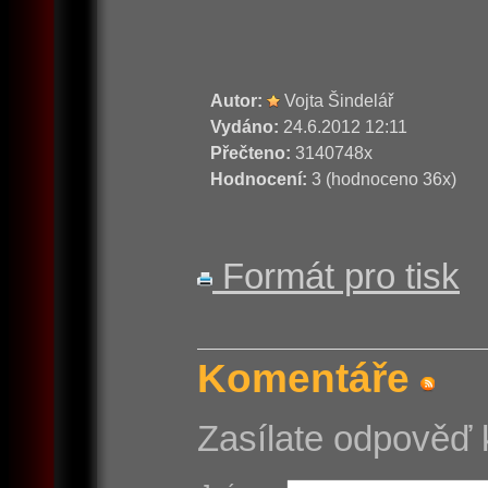
Autor:
Vojta Šindelář
Vydáno:
24.6.2012 12:11
Přečteno:
3140748x
Hodnocení:
3 (hodnoceno 36x)
Formát pro tisk
Komentáře
Zasílate odpověď 