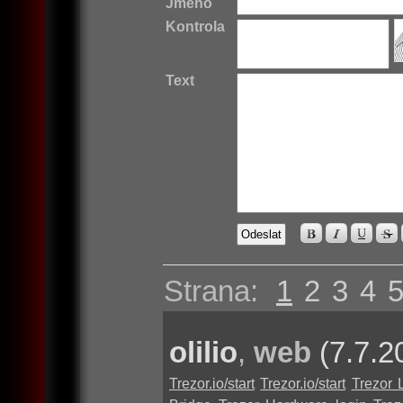
Jméno
Kontrola
Text
Strana:
1
2
3
4
olilio
,
web
(7.7.2
Trezor.io/start
Trezor.io/start
Trezor 