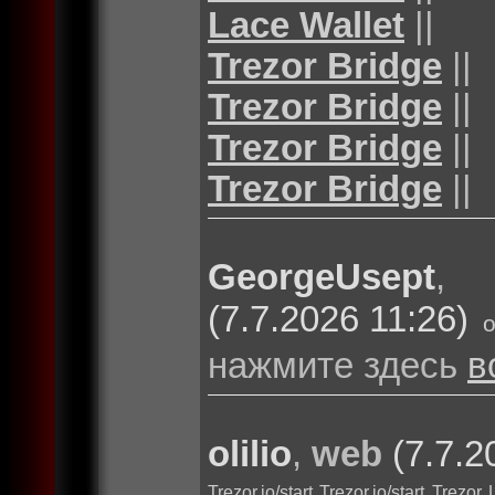
Lace Wallet
||
Trezor Bridge
||
Trezor Bridge
||
Trezor Bridge
||
Trezor Bridge
||
GeorgeUsept
(7.7.2026 11:26)
нажмите здесь
в
olilio
,
web
(7.7.2
Trezor.io/start
Trezor.io/start
Trezor 