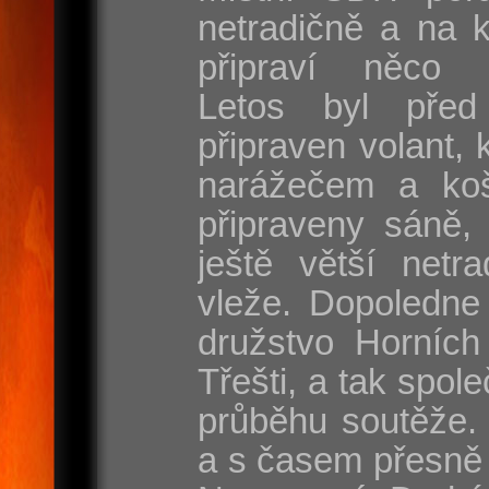
netradičně a na 
připraví něco s
Letos byl před
připraven volant, 
narážečem a koš
připraveny sáně, 
ještě větší netr
vleže. Dopoledne
družstvo Horních
Třešti, a tak spole
průběhu soutěže. 
a s časem přesně 