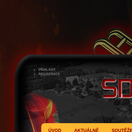
PŘIHLÁSIT
REGISTRACE
ÚVOD
AKTUÁLNĚ
SOUTĚŽ