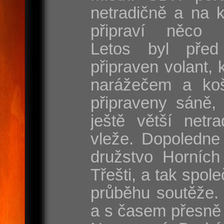
netradičně a na 
připraví něco s
Letos byl před
připraven volant, 
narážečem a koš
připraveny sáně, 
ještě větší netr
vleže. Dopoledne
družstvo Horních
Třešti, a tak spole
průběhu soutěže. 
a s časem přesně 