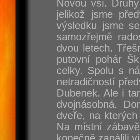
Novou vsí. Druhý
jelikož jsme pře
výsledku jsme se
samozřejmě rados
dvou letech. Třeš
putovní pohár Šk
celky. Spolu s n
netradičností pře
Dubenek. Ale i tam
dvojnásobná. Dom
dveře, na kterých
Na místní zábavě
konečně zapálili v