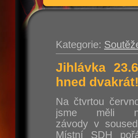
Kategorie:
Soutěž
Jihlávka 23.
hned dvakrát
Na čtvrtou červn
jsme měli na
závody v sousedn
Místní SDH poř