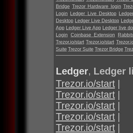
Bridge
Trezor Hardware login
Trez
Login
Ledger Live Desktop
Ledge
Desktop
Ledger Live Desktop
Ledge
App
Ledger Live App
Ledger live d
Login
Coinbase Extension
Rabbit
Trezor.io/start
Trezor.io/start
Trezor.io
Suite
Trezor Suite
Trezor Bridge
Tre
Ledger
,
Ledger l
Trezor.io/start
|
Trezor.io/start
|
Trezor.io/start
|
Trezor.io/start
|
Trezor.io/start
|