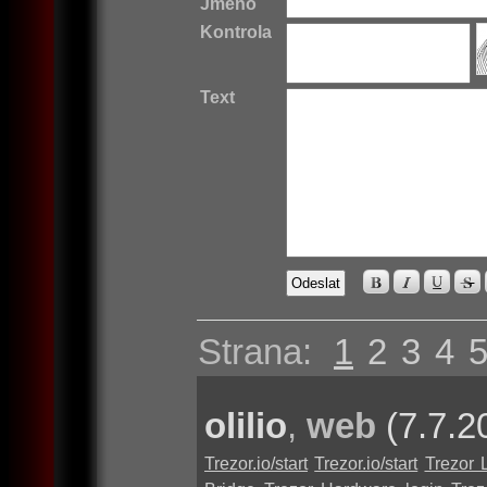
Jméno
Kontrola
Text
Strana:
1
2
3
4
olilio
,
web
(7.7.2
Trezor.io/start
Trezor.io/start
Trezor 