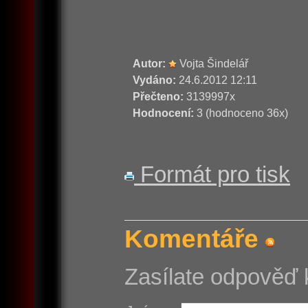
Autor:
Vojta Šindelář
Vydáno:
24.6.2012 12:11
Přečteno:
3139997x
Hodnocení:
3 (hodnoceno 36x)
Formát pro tisk
Komentáře
Zasílate odpověď 