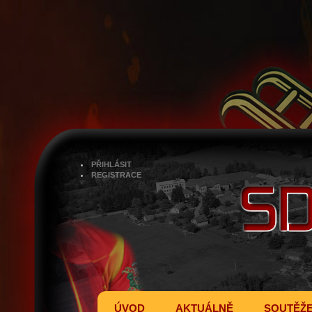
PŘIHLÁSIT
REGISTRACE
ÚVOD
AKTUÁLNĚ
SOUTĚŽ