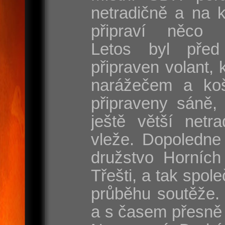
netradičně a na 
připraví něco s
Letos byl před
připraven volant, 
narážečem a koš
připraveny sáně, 
ještě větší netr
vleže. Dopoledne
družstvo Horních
Třešti, a tak spole
průběhu soutěže. 
a s časem přesně 