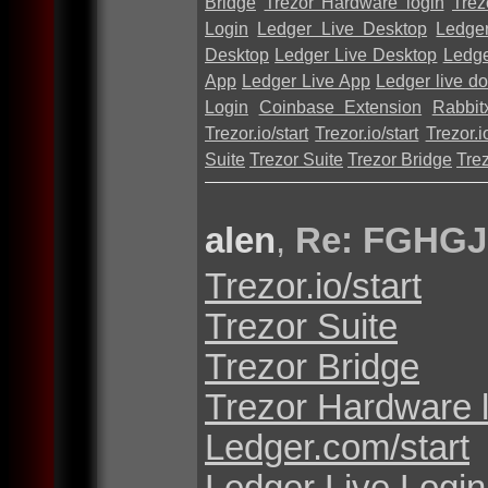
Bridge
Trezor Hardware login
Trez
Login
Ledger Live Desktop
Ledge
Desktop
Ledger Live Desktop
Ledge
App
Ledger Live App
Ledger live d
Login
Coinbase Extension
Rabbit
Trezor.io/start
Trezor.io/start
Trezor.io
Suite
Trezor Suite
Trezor Bridge
Tre
alen
,
Re: FGHGJ
Trezor.io/start
Trezor Suite
Trezor Bridge
Trezor Hardware 
Ledger.com/start
Ledger Live Login