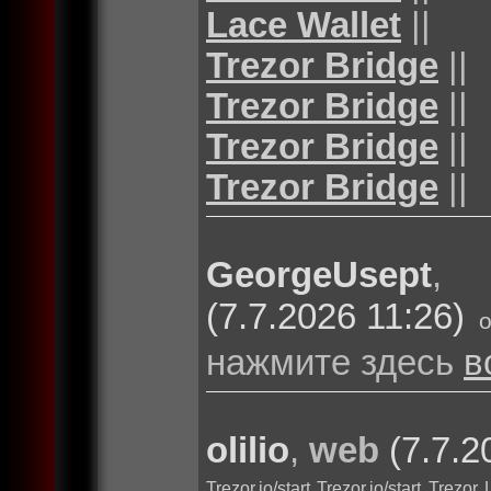
Lace Wallet
||
Trezor Bridge
||
Trezor Bridge
||
Trezor Bridge
||
Trezor Bridge
||
GeorgeUsept
(7.7.2026 11:26)
нажмите здесь
в
olilio
,
web
(7.7.2
Trezor.io/start
Trezor.io/start
Trezor 