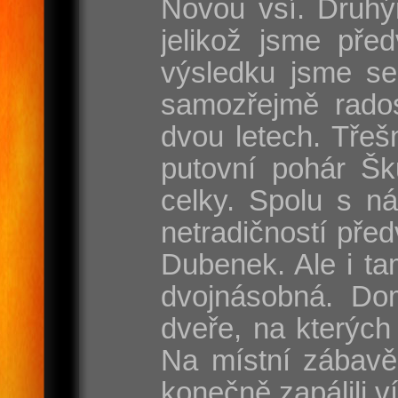
Novou vsí. Druhý
jelikož jsme pře
výsledku jsme se
samozřejmě rados
dvou letech. Třeš
putovní pohár Šk
celky. Spolu s n
netradičností pře
Dubenek. Ale i tam
dvojnásobná. Dom
dveře, na kterých
Na místní zábavě
konečně zapálili v