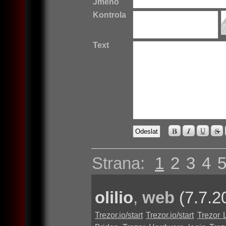
Jméno
Kontrola
Text
Strana:
1
2
3
4
olilio
,
web
(7.7.2
Trezor.io/start
Trezor.io/start
Trezor 