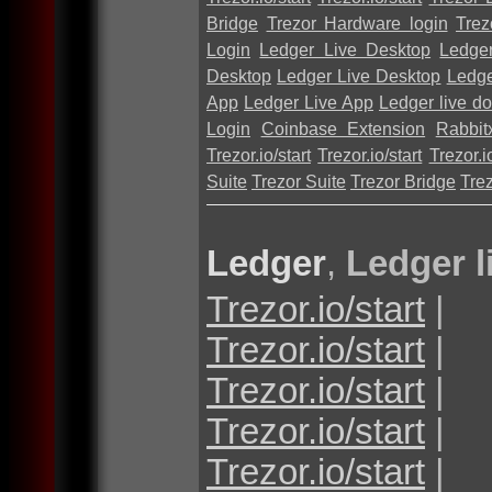
Bridge
Trezor Hardware login
Trez
Login
Ledger Live Desktop
Ledge
Desktop
Ledger Live Desktop
Ledge
App
Ledger Live App
Ledger live d
Login
Coinbase Extension
Rabbit
Trezor.io/start
Trezor.io/start
Trezor.io
Suite
Trezor Suite
Trezor Bridge
Tre
Ledger
,
Ledger l
Trezor.io/start
|
Trezor.io/start
|
Trezor.io/start
|
Trezor.io/start
|
Trezor.io/start
|