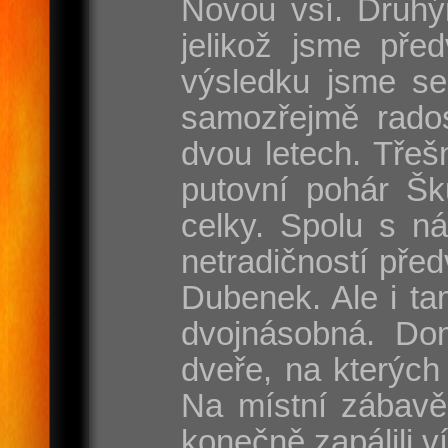
Novou vsí. Druhý
jelikož jsme pře
výsledku jsme se
samozřejmě rados
dvou letech. Třeš
putovní pohár Šk
celky. Spolu s n
netradičností pře
Dubenek. Ale i tam
dvojnásobná. Dom
dveře, na kterých
Na místní zábavě
konečně zapálili v