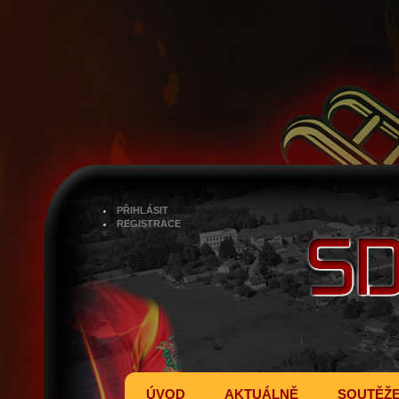
PŘIHLÁSIT
REGISTRACE
ÚVOD
AKTUÁLNĚ
SOUTĚŽ