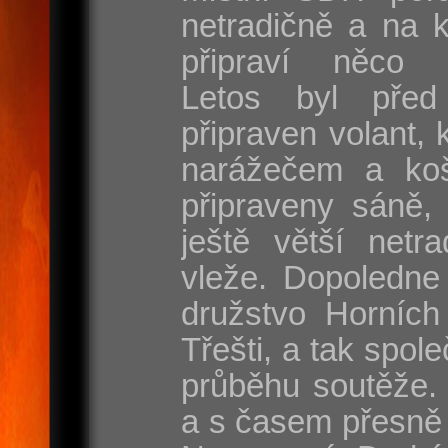
netradičně a na 
připraví něco s
Letos byl před
připraven volant, 
narážečem a koš
připraveny sáně, 
ještě větší netr
vleže. Dopoledne
družstvo Horních
Třešti, a tak spole
průběhu soutěže. 
a s časem přesně 