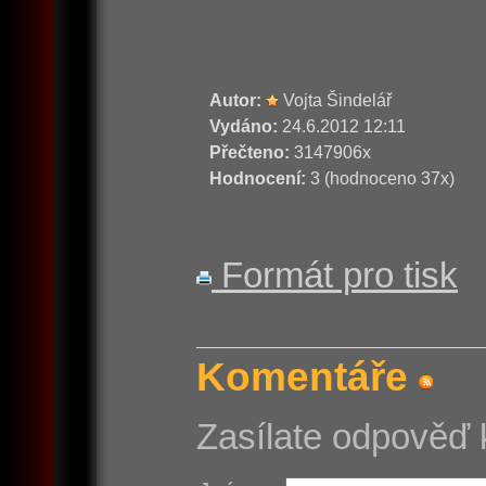
Autor:
Vojta Šindelář
Vydáno:
24.6.2012 12:11
Přečteno:
3147906x
Hodnocení:
3 (hodnoceno 37x)
Formát pro tisk
Komentáře
Zasílate odpověď 