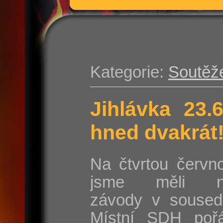
Kategorie:
Soutěž
Jihlávka 23.
hned dvakrát
Na čtvrtou červn
jsme měli na
závody v sousedn
Místní SDH poř