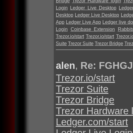
Bridge
Trezor Hardware login
Trez
Login
Ledger Live Desktop
Ledge
Desktop
Ledger Live Desktop
Ledge
App
Ledger Live App
Ledger live d
Login
Coinbase Extension
Rabbit
Trezor.io/start
Trezor.io/start
Trezor.io
Suite
Trezor Suite
Trezor Bridge
Tre
alen
,
Re: FGHGJ
Trezor.io/start
Trezor Suite
Trezor Bridge
Trezor Hardware 
Ledger.com/start
Ledger Live Login