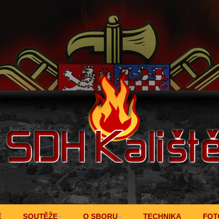
Ě
SOUTĚŽE
O SBORU
TECHNIKA
FOT