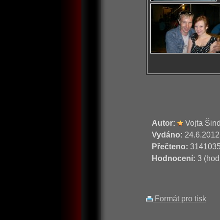
Autor:
Vojta Šin
Vydáno:
24.6.2012
Přečteno:
314103
Hodnocení:
3 (hod
Formát pro tisk