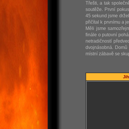
Třešti, a tak společn
soutěže. První poku
45 sekund jsme držel
přičítal k prvnímu a 
Měli jsme samozřejm
finále o putovní poh
netradičností předve
dvojnásobná. Domů j
místní zábavě se skup
Jih