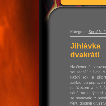
Kategorie:
Soutěže 
Jihlávka
dvakrát!
Na čtvrtou červnovo
sousední Jihlávce. M
každý rok si připr
základnou připraven 
narážečem a košaře
sáně, na kterých si v
se startovalo z pol
týmu doplnili družst