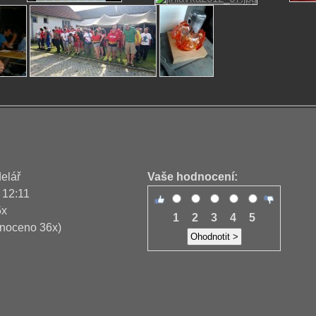
delář
Vaše hodnocení:
 12:11
5x
1
2
3
4
5
noceno 36x)