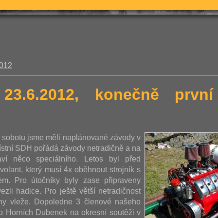
2012
 23.6.2012, konečně prv
u sobotu jsme měli naplánované závody v
ístní SDH pořádá závody netradičně a na
aví něco speciálního. Letos byl před
volant, který musí 4x oběhnout strojník s
m. Pro útočníky byly zase připraveny
ezli hadice. Pro ještě větší netradičnost
ohy vleže. Dopoledne 3 členové našeho
vo Horních Dubenek na okresní soutěži v