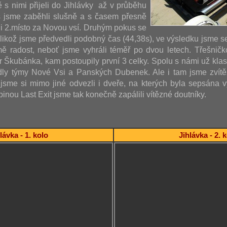
ě s nimi přijeli do Jihlávky až v průběhu
s jsme zaběhli slušně a s časem přesně
i 2.místo za Novou vsí. Druhým pokus se
jelikož jsme předvedli podobný čas (44,38s), ve výsledku jsme s
ě radost, neboť jsme vyhráli téměř po dvou letech. Třešničk
ár Škubánka, kam postoupily první 3 celky. Spolu s námi už kla
dly týmy Nové Vsi a Panských Dubenek. Ale i tam jsme zvítěz
sme si mimo jiné odvezli i dveře, na kterých byla sepsána vý
inou Last Exit jsme tak konečně zapálili vítězné doutníky.
lávka - 1. kolo
Jihlávka - 2. 