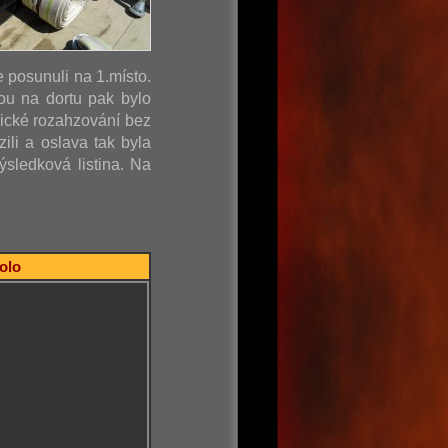
e posunuli na 1.místo.
ou na dortu pak bylo
sické rozahzování bez
ili a oslava tak byla
sledková listina. Na
kolo