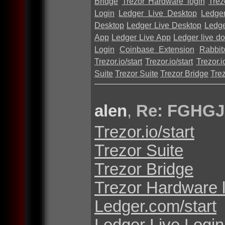
Bridge
Trezor Hardware login
Trez
Login
Ledger Live Desktop
Ledge
Desktop
Ledger Live Desktop
Ledge
App
Ledger Live App
Ledger live d
Login
Coinbase Extension
Rabbit
Trezor.io/start
Trezor.io/start
Trezor.io
Suite
Trezor Suite
Trezor Bridge
Tre
alen
,
Re: FGHGJ
Trezor.io/start
Trezor Suite
Trezor Bridge
Trezor Hardware 
Ledger.com/start
Ledger Live Login