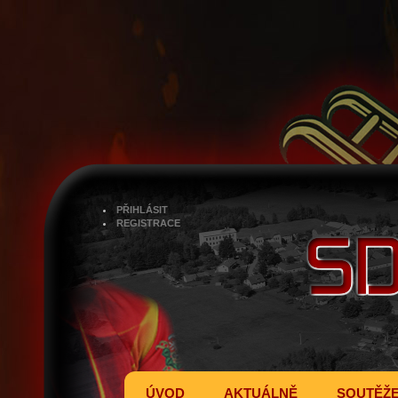
PŘIHLÁSIT
REGISTRACE
ÚVOD
AKTUÁLNĚ
SOUTĚŽ