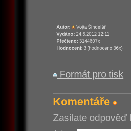
Autor:
Vojta Šindelář
Vydáno:
24.6.2012 12:11
Přečteno:
3144607x
Hodnocení:
3 (hodnoceno 36x)
Formát pro tisk
Komentáře
Zasílate odpověď 