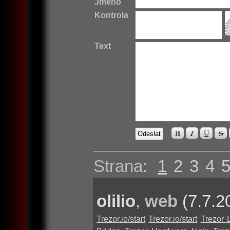
Jméno
Kontrola
Text
Strana:
1
2
3
4
olilio
,
web
(7.7.2
Trezor.io/start
Trezor.io/start
Trezor 