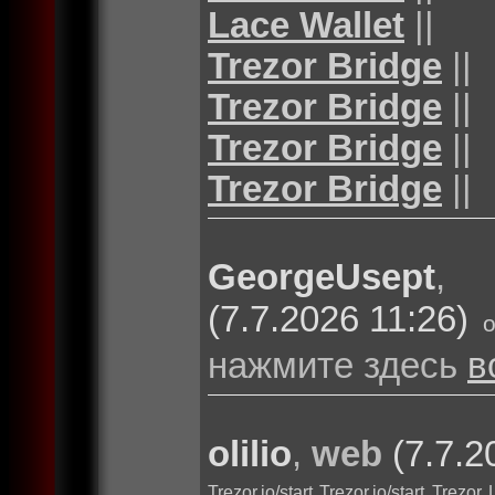
Lace Wallet
||
Trezor Bridge
||
Trezor Bridge
||
Trezor Bridge
||
Trezor Bridge
||
GeorgeUsept
(7.7.2026 11:26)
нажмите здесь
в
olilio
,
web
(7.7.2
Trezor.io/start
Trezor.io/start
Trezor 