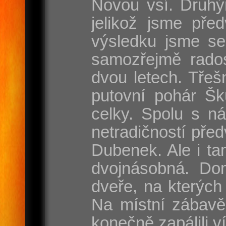
Novou vsí. Druhý
jelikož jsme pře
výsledku jsme se
samozřejmě rados
dvou letech. Třeš
putovní pohár Šk
celky. Spolu s n
netradičností pře
Dubenek. Ale i tam
dvojnásobná. Dom
dveře, na kterých
Na místní zábavě
konečně zapálili v