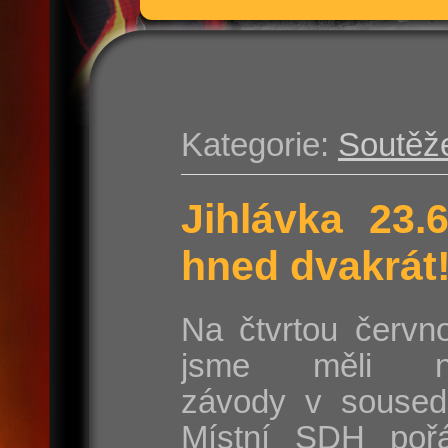
Kategorie:
Soutěž
Jihlávka 23.
hned dvakrát
Na čtvrtou červn
jsme měli na
závody v sousedn
Místní SDH poř