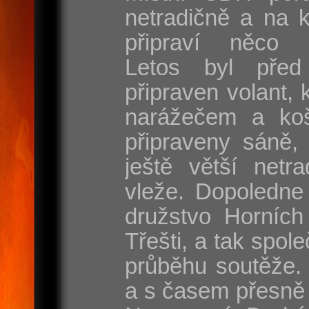
netradičně a na 
připraví něco s
Letos byl před
připraven volant, 
narážečem a koš
připraveny sáně, 
ještě větší netr
vleže. Dopoledne
družstvo Horních
Třešti, a tak spole
průběhu soutěže. 
a s časem přesně 