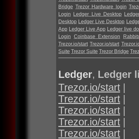
Bridge
Trezor Hardware login
Trez
Login
Ledger Live Desktop
Ledge
Desktop
Ledger Live Desktop
Ledge
App
Ledger Live App
Ledger live d
Login
Coinbase Extension
Rabbit
Trezor.io/start
Trezor.io/start
Trezor.io
Suite
Trezor Suite
Trezor Bridge
Tre
Ledger
,
Ledger l
Trezor.io/start
|
Trezor.io/start
|
Trezor.io/start
|
Trezor.io/start
|
Trezor.io/start
|