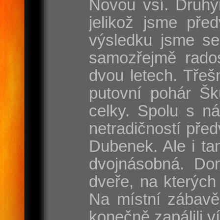
Novou vsí. Druhý
jelikož jsme pře
výsledku jsme se
samozřejmě rados
dvou letech. Třeš
putovní pohár Šk
celky. Spolu s n
netradičností pře
Dubenek. Ale i tam
dvojnásobná. Dom
dveře, na kterých
Na místní zábavě
konečně zapálili v