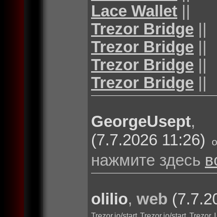
Lace Wallet
||
Trezor Bridge
||
Trezor Bridge
||
Trezor Bridge
||
Trezor Bridge
||
GeorgeUsept
(7.7.2026 11:26)
нажмите здесь
в
olilio
,
web
(7.7.2
Trezor.io/start
Trezor.io/start
Trezor 