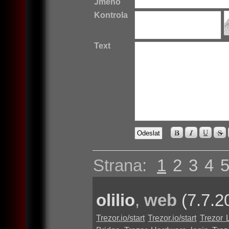
Jméno
Kontrola
Text
Strana:
1
2
3
4
olilio
,
web
(7.7.2
Trezor.io/start
Trezor.io/start
Trezor 