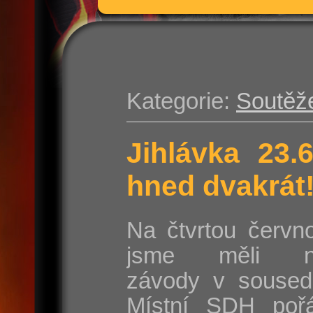
Kategorie:
Soutěž
Jihlávka 23.
hned dvakrát
Na čtvrtou červn
jsme měli na
závody v sousedn
Místní SDH poř