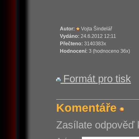
Autor:
Vojta Šindelář
Vydáno:
24.6.2012 12:11
Přečteno:
3140383x
Hodnocení:
3 (hodnoceno 36x)
Formát pro tisk
Komentáře
Zasílate odpověď 