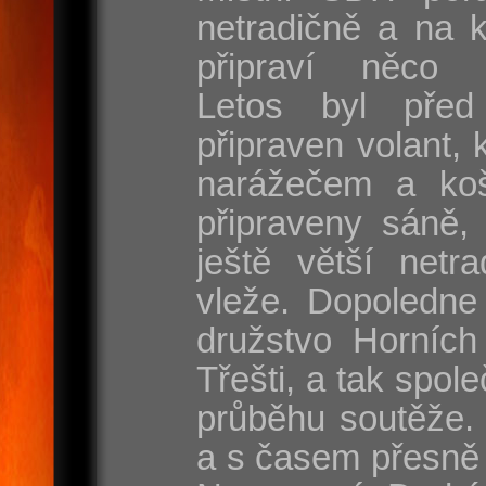
netradičně a na 
připraví něco s
Letos byl před
připraven volant, 
narážečem a koš
připraveny sáně, 
ještě větší netr
vleže. Dopoledne
družstvo Horních
Třešti, a tak spole
průběhu soutěže. 
a s časem přesně 