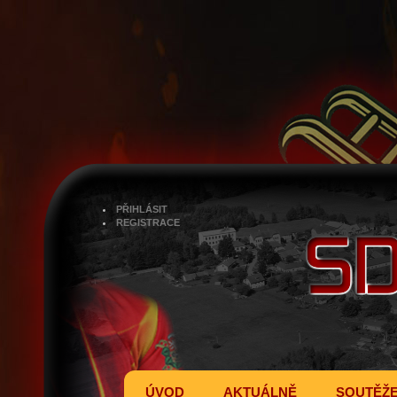
PŘIHLÁSIT
REGISTRACE
ÚVOD
AKTUÁLNĚ
SOUTĚŽ