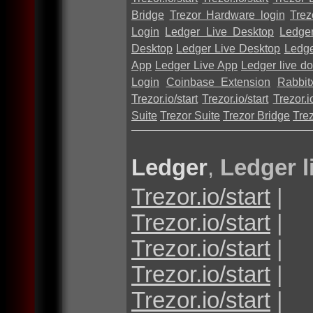
Bridge
Trezor Hardware login
Trez
Login
Ledger Live Desktop
Ledge
Desktop
Ledger Live Desktop
Ledge
App
Ledger Live App
Ledger live d
Login
Coinbase Extension
Rabbit
Trezor.io/start
Trezor.io/start
Trezor.io
Suite
Trezor Suite
Trezor Bridge
Tre
Ledger
,
Ledger l
Trezor.io/start
|
Trezor.io/start
|
Trezor.io/start
|
Trezor.io/start
|
Trezor.io/start
|