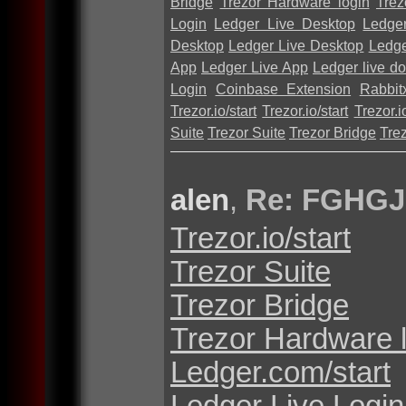
Bridge
Trezor Hardware login
Trez
Login
Ledger Live Desktop
Ledge
Desktop
Ledger Live Desktop
Ledge
App
Ledger Live App
Ledger live d
Login
Coinbase Extension
Rabbit
Trezor.io/start
Trezor.io/start
Trezor.io
Suite
Trezor Suite
Trezor Bridge
Tre
alen
,
Re: FGHGJ
Trezor.io/start
Trezor Suite
Trezor Bridge
Trezor Hardware 
Ledger.com/start
Ledger Live Login