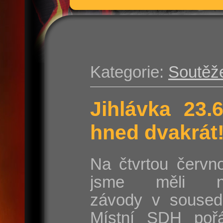
Kategorie:
Soutěž
Jihlávka 23.
hned dvakrát
Na čtvrtou červn
jsme měli na
závody v sousedn
Místní SDH poř