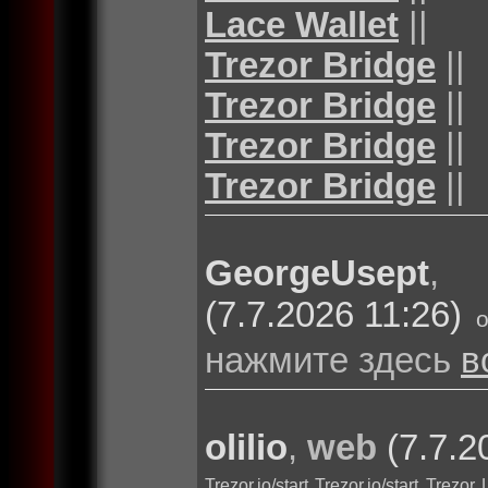
Lace Wallet
||
Trezor Bridge
||
Trezor Bridge
||
Trezor Bridge
||
Trezor Bridge
||
GeorgeUsept
(7.7.2026 11:26)
нажмите здесь
в
olilio
,
web
(7.7.2
Trezor.io/start
Trezor.io/start
Trezor 