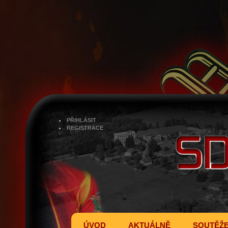
PŘIHLÁSIT
REGISTRACE
ÚVOD
AKTUÁLNĚ
SOUTĚŽ