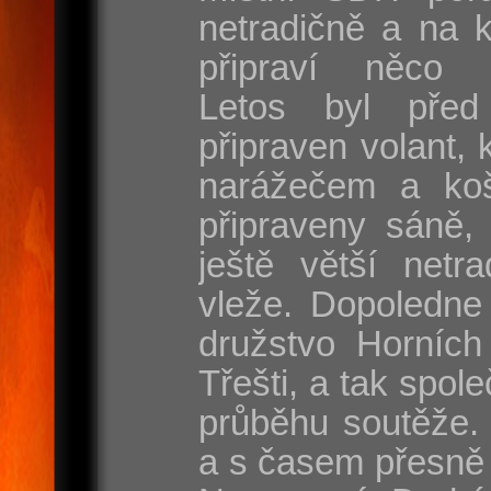
netradičně a na 
připraví něco s
Letos byl před
připraven volant, 
narážečem a koš
připraveny sáně, 
ještě větší netr
vleže. Dopoledne
družstvo Horních
Třešti, a tak spole
průběhu soutěže. 
a s časem přesně 