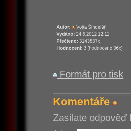
Autor:
Vojta Šindelář
Vydáno:
24.6.2012 12:11
Přečteno:
3143837x
Hodnocení:
3 (hodnoceno 36x)
Formát pro tisk
Komentáře
Zasílate odpověď 