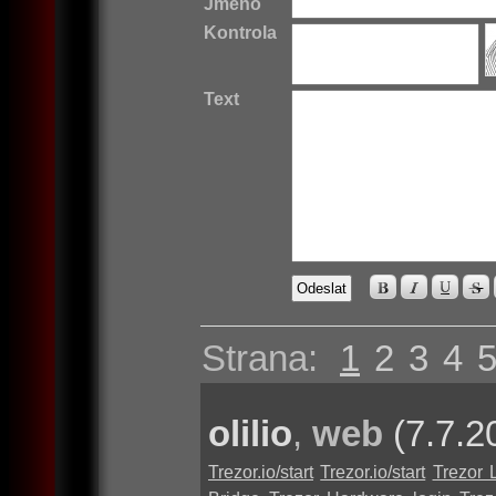
Jméno
Kontrola
Text
Strana:
1
2
3
4
olilio
,
web
(7.7.2
Trezor.io/start
Trezor.io/start
Trezor 