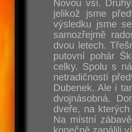
Novou vsí. Druhý
jelikož jsme pře
výsledku jsme se
samozřejmě rados
dvou letech. Třeš
putovní pohár Šk
celky. Spolu s n
netradičností pře
Dubenek. Ale i tam
dvojnásobná. Dom
dveře, na kterých
Na místní zábavě
konečně zapálili v