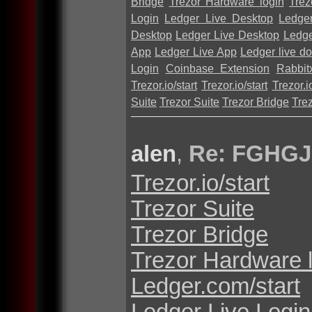
Bridge
Trezor Hardware login
Trez
Login
Ledger Live Desktop
Ledge
Desktop
Ledger Live Desktop
Ledge
App
Ledger Live App
Ledger live d
Login
Coinbase Extension
Rabbit
Trezor.io/start
Trezor.io/start
Trezor.io
Suite
Trezor Suite
Trezor Bridge
Tre
alen
,
Re: FGHGJ
Trezor.io/start
Trezor Suite
Trezor Bridge
Trezor Hardware 
Ledger.com/start
Ledger Live Login