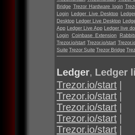
Bridge
Trezor Hardware login
Trez
Login
Ledger Live Desktop
Ledge
Desktop
Ledger Live Desktop
Ledge
App
Ledger Live App
Ledger live d
Login
Coinbase Extension
Rabbit
Trezor.io/start
Trezor.io/start
Trezor.io
Suite
Trezor Suite
Trezor Bridge
Tre
Ledger
,
Ledger l
Trezor.io/start
|
Trezor.io/start
|
Trezor.io/start
|
Trezor.io/start
|
Trezor.io/start
|