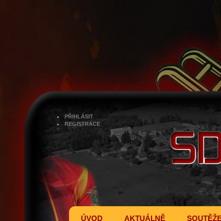
PŘIHLÁSIT
REGISTRACE
ÚVOD
AKTUÁLNĚ
SOUTĚŽ