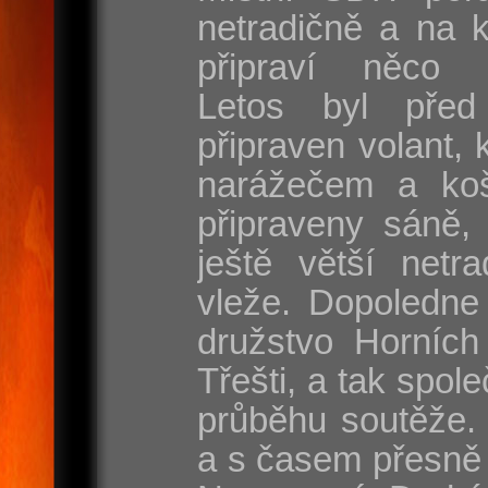
netradičně a na 
připraví něco s
Letos byl před
připraven volant, 
narážečem a koš
připraveny sáně, 
ještě větší netr
vleže. Dopoledne
družstvo Horních
Třešti, a tak spole
průběhu soutěže. 
a s časem přesně 