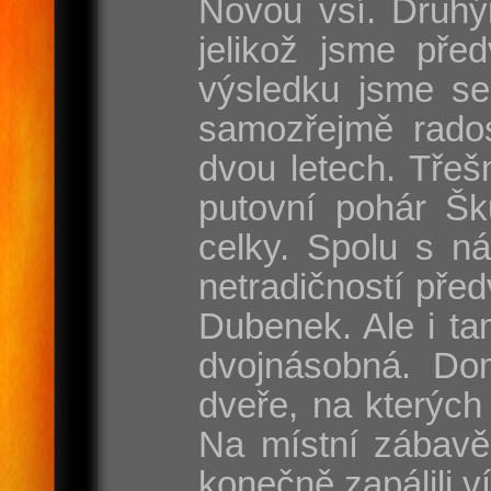
Novou vsí. Druhý
jelikož jsme pře
výsledku jsme se
samozřejmě rados
dvou letech. Třeš
putovní pohár Šk
celky. Spolu s n
netradičností pře
Dubenek. Ale i tam
dvojnásobná. Dom
dveře, na kterých
Na místní zábavě
konečně zapálili v