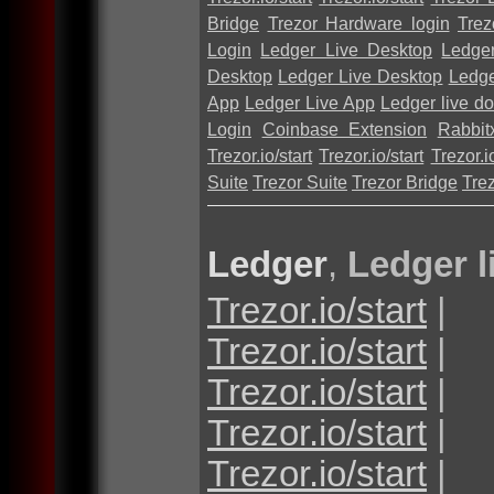
Bridge
Trezor Hardware login
Trez
Login
Ledger Live Desktop
Ledge
Desktop
Ledger Live Desktop
Ledge
App
Ledger Live App
Ledger live d
Login
Coinbase Extension
Rabbit
Trezor.io/start
Trezor.io/start
Trezor.io
Suite
Trezor Suite
Trezor Bridge
Tre
Ledger
,
Ledger l
Trezor.io/start
|
Trezor.io/start
|
Trezor.io/start
|
Trezor.io/start
|
Trezor.io/start
|