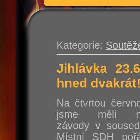
Kategorie:
Soutěž
Jihlávka 23.
hned dvakrát
Na čtvrtou červn
jsme měli na
závody v sousedn
Místní SDH poř