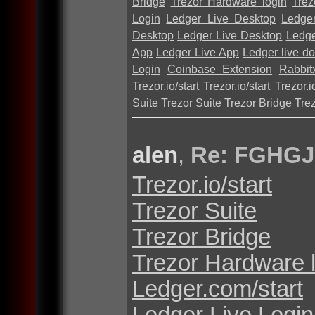
Bridge
Trezor Hardware login
Trez
Login
Ledger Live Desktop
Ledge
Desktop
Ledger Live Desktop
Ledge
App
Ledger Live App
Ledger live d
Login
Coinbase Extension
Rabbit
Trezor.io/start
Trezor.io/start
Trezor.io
Suite
Trezor Suite
Trezor Bridge
Tre
alen
,
Re: FGHGJ
Trezor.io/start
Trezor Suite
Trezor Bridge
Trezor Hardware 
Ledger.com/start
Ledger Live Login