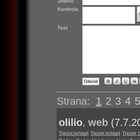
Jméno
Kontrola
Text
Strana:
1
2
3
4
olilio
,
web
(7.7.2
Trezor.io/start
Trezor.io/start
Trezor 