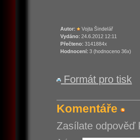
Autor:
Vojta Šindelář
Vydáno:
24.6.2012 12:11
Přečteno:
3141884x
Hodnocení:
3 (hodnoceno 36x)
Formát pro tisk
Komentáře
Zasílate odpověď 