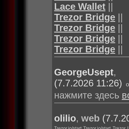
Lace Wallet
||
Trezor Bridge
||
Trezor Bridge
||
Trezor Bridge
||
Trezor Bridge
||
GeorgeUsept
(7.7.2026 11:26)
нажмите здесь
в
olilio
,
web
(7.7.2
Trezor.io/start
Trezor.io/start
Trezor 