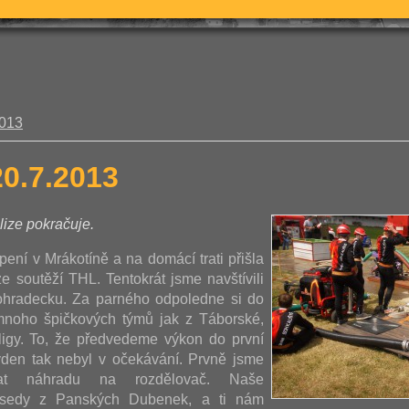
2013
20.7.2013
lize pokračuje.
ní v Mrákotíně a na domácí trati přišla
e soutěží THL. Tentokrát jsme navštívili
hohradecku. Za parného odpoledne si do
mnoho špičkových týmů jak z Táborské,
ligy. To, že předvedeme výkon do první
týden tak nebyl v očekávání. Prvně jsme
at náhradu na rozdělovač. Naše
ousedy z Panských Dubenek, a ti nám