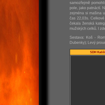
samozřejmě pomohli a
pole, jako patnáctí. 
zejména si mašina u
čas 22,03s. Celkové 
čekala ženská kateg
mužských celků. I zd
Sestava: Koš - Roma
Dubenky); Levý proud
SDH Kališt