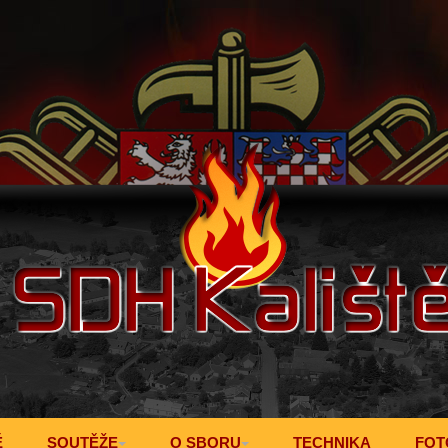
Ě
SOUTĚŽE
O SBORU
TECHNIKA
FOT