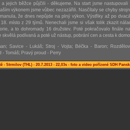
 jejich běžce půjčili - děkujeme. Na start jsme nastupovali 
Naším výkonem jsme vůbec nezazářili. Nasčítaly se chyby strojn
manula, že dnes nepůjde na plný výkon. Výstřiky až po dvacát
18. místo z 29 týmů. Nenechali jsme si však tolik zkazit náladu
orie, a to dohromady 16 družstev. Poté pokračovalo finále na
e skvělá podívaná a poté už nástup, pobrání cen a cesta k domo
n; Savice - Lukáš; Stroj - Vojta; Béčka - Baron; Rozdělo
 - Tomáš; Pravý proud - Perry
ě - Strmilov (THL) - 20.7.2013 - 22,03s - foto a video pořízené SDH Pan