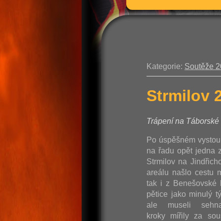
Kategorie:
Soutěže 
Strmilov 
Trápení na Táborské 
Po úspěšném vystoupe
na řadu opět jedna z
Strmilov na Jindřic
areálu našlo cestu 
tak i z Benešovské 
pětice jako minulý 
ale museli sehn
kroky mířily za s