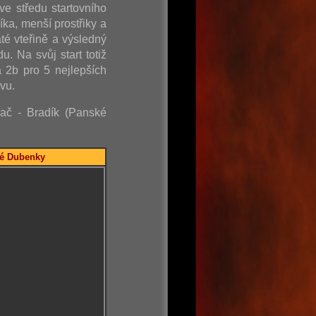
ve středu startovního
íka, menší prostřiky a
é vteřině a výsledný
. Na svůj start totiž
 2b pro 5 nejlepších
vu.
vač - Bradík (Panské
ské Dubenky