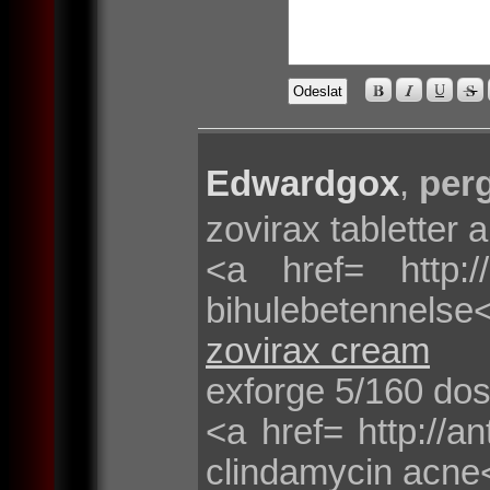
Edwardgox
,
per
zovirax tabletter 
<a href= http:/
bihulebetennelse
zovirax cream
exforge 5/160 do
<a href= http://a
clindamycin acne