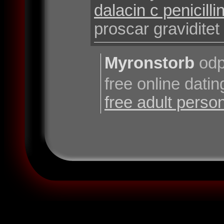
dalacin c penicilli
proscar graviditet
Myronstorb
odp
free online datin
free adult person