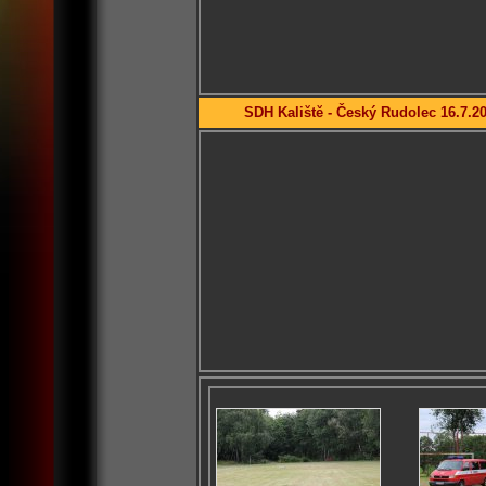
SDH Kaliště - Český Rudolec 16.7.20