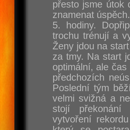
přesto jsme útok 
znamenat úspěch. 
5. hodiny. Dopřip
trochu trénují a 
Ženy jdou na start
za tmy. Na start 
optimální, ale čas
předchozích neúsp
Poslední tým běží
velmi svižná a ne
stojí překonání
vytvoření rekor
který se postar