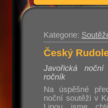
Kategorie:
Soutěž
Český Rudolec
Javořická noční
ročník
Na úspěšné před
noční soutěži v 
Lipou jsme chtě