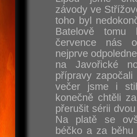
závody ve Střížov
toho byl nedokonč
Batelově tomu 
července nás o
nejprve odpoledne
na Javořické n
přípravy započali 
večer jsme i sti
konečně chtěli z
přerušit sérii dv
Na platě se ovš
béčko a za běhu 