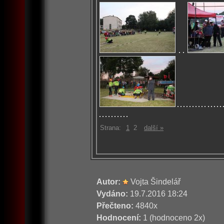
Strana:
1
2
další »
Autor:
Vojta Šindelář
Vydáno:
19.7.2016 18:24
Přečteno:
4840x
Hodnocení:
1 (hodnoceno 2x)