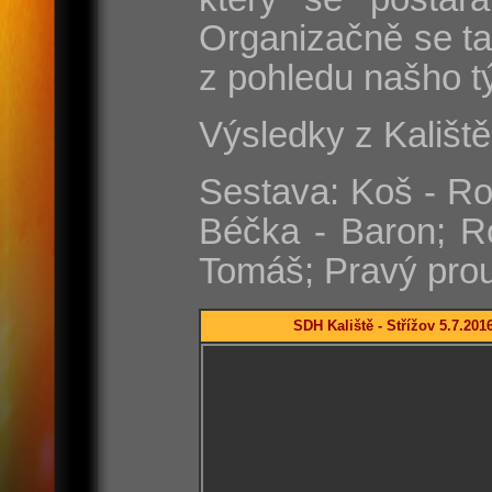
Organizačně se ta
z pohledu našho t
Výsledky z Kališt
Sestava: Koš - Rom
Béčka - Baron; R
Tomáš; Pravý prou
SDH Kaliště - Střížov 5.7.2016