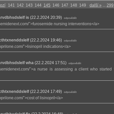
ozí
141
142
143
144
145
146
147
148
149
další »
...
299
vdbhsdslelf is
(22.2.2024 20:39)
odpovědět
rosemidenext.com/">furosemide nursing interventions</a>
cthtxnenddslelf
(22.2.2024 19:46)
odpovědět
noprilone.com/">lisinopril indications</a>
rvdbhsdslelf wha
(22.2.2024 17:51)
odpovědět
rosemidenext.com/">a nurse is assessing a client who started
cthtxnenddslelf
(22.2.2024 17:49)
odpovědět
noprilone.com/">cost of lisinopril</a>