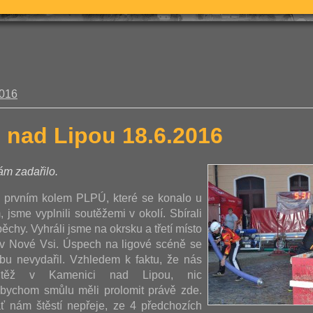
2016
 nad Lipou 18.6.2016
m zadařilo.
 prvním kolem PLPÚ, které se konalo u
 jsme vyplnili soutěžemi v okolí. Sbírali
chy. Vyhráli jsme na okrsku a třetí místo
a v Nové Vsi. Úspech na ligové scéně se
bu nevydařil. Vzhledem k faktu, že nás
utěž v Kamenici nad Lipou, nic
bychom smůlu měli prolomit právě zde.
ť nám štěstí nepřeje, ze 4 předchozích