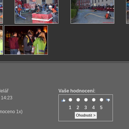
delář
Vaše hodnocení:
 14:23
1
2
3
4
5
noceno 1x)