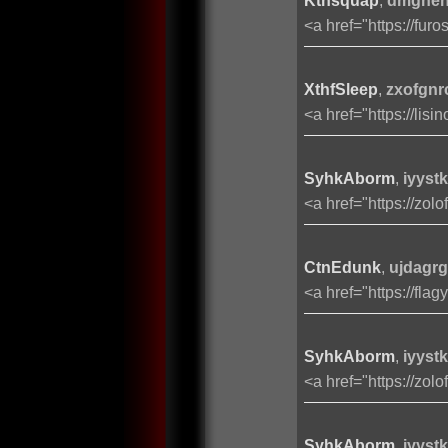
Kthsquap
,
dmghehr
<a href="https://fu
XthfSleep
,
zxofgnr
<a href="https://lis
SyhkAborm
,
iyyst
<a href="https://zolo
CtnEdunk
,
ujdagrg
<a href="https://fla
SyhkAborm
,
iyyst
<a href="https://zolo
SyhkAborm
,
iyyst