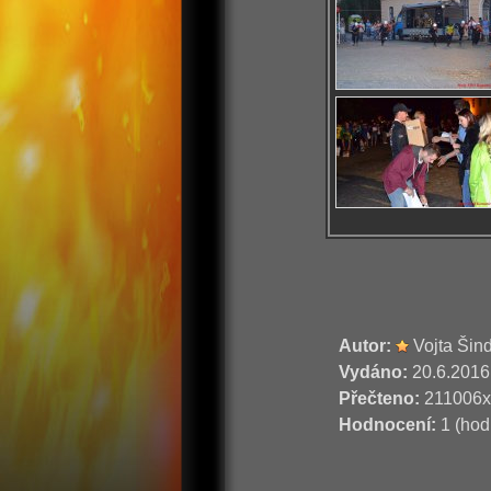
Autor:
Vojta Šin
Vydáno:
20.6.2016
Přečteno:
211006x
Hodnocení:
1 (hod