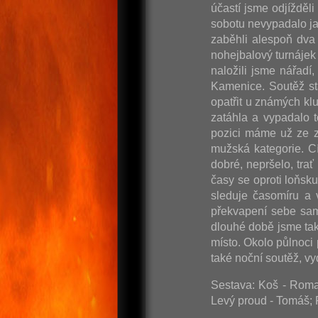
účastí jsme odjížděl
sobotu nevypadalo ja
zaběhli alespoň dva 
nohejbalový turnájek 
naložili jsme nářadí
Kamenice. Soutěž st
opatřit u známých kl
zatáhla a vypadalo t
pozici máme už ze z
mužská kategorie. C
dobré, nepršelo, tra
časy se oproti loňsk
sleduje časomíru a 
překvapení sebe sam
dlouhé době jsme tak
místo. Okolo půlnoci
také noční soutěž, 
Sestava: Koš - Roman
Levý proud - Tomáš; 