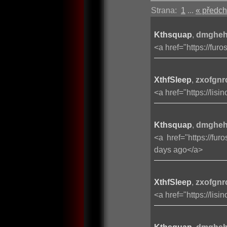
Strana:
1
...
« předch
Kthsquap
,
dmghehr
<a href="https://fu
XthfSleep
,
zxofgnr
<a href="https://lisi
Kthsquap
,
dmgheh
<a href="https://fu
days ago</a>
XthfSleep
,
zxofgnr
<a href="https://lisi