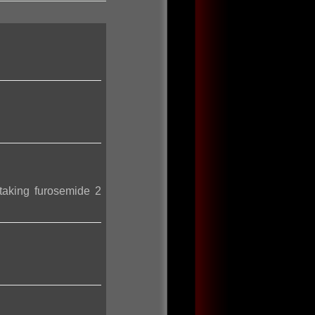
 taking furosemide 2