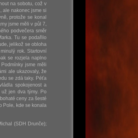
nout na sobotu, což v
, ale nakonec jsme si
vně, protože se konal
rny jsme měli v půl 7,
ečného podvečera směr
arka. Tu se podařilo
de, jelikož se obloha
minulý rok. Startovní
ak se rozjela naplno
. Podmínky jsme měli
ámi ale ukazovaly, že
edu se zdá taky. Péťa
vládla spokojenost a
 už jen dva týmy. Po
 bohaté ceny za šesté
o Pole, kde se konala
 Michal (SDH Drunče);