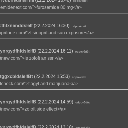
vdbhsdslelf fla
(22.2.2024 16:48)
odpovědět
rosemidenext.com/">furosemide 80 mg</a>
cthtxnenddslelf
(22.2.2024 16:30)
odpovědět
inoprilone.com/">lisinopril and sun exposure</a>
kynrgydfhfdslelfB
(22.2.2024 16:11)
odpovědět
ftnew.com/">is zoloft an ssri</a>
tggxcbldslelfBt
(22.2.2024 15:53)
odpovědět
gylcheck.com/">flagyl and marijuana</a>
kynrgydfhfdslelfB
(22.2.2024 14:59)
odpovědět
ftnew.com/">zoloft side effect</a>
kynrgydfhfdslelfB
(22.2.2024 13:18)
odpovědět