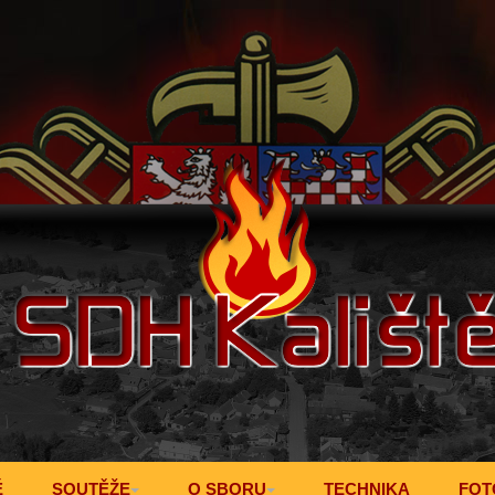
Ě
SOUTĚŽE
O SBORU
TECHNIKA
FOT