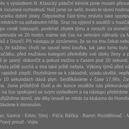
i 4x s výsledkem N. Klasický páteční trénink jsme museli přesu
k rozumné rozhodnutí. Než jsme se sešli, trvalo to skoro hodinu
vcelku dobré útoky. Odpoledne část týmu strávila také sporto
místních na asflatovém hřišti. Sraz na výjezd k soutěži u hasičá
, po cestě nakoupili, posbírali zbytek týmu a vyrazili za slun
artovala ve 20 hodin, máme tak čas na sehnání náhrady za M
uků z Drunčí. Při nástupu je oznámeno, že se na tmu čekat nebu
o, že každou chvílí se spustí letní bouřka, tak jako tomu bylo 
ačátku, před mužskou kategorií předvědly své útoky ženy a p
íl je jasný: dokončit a pokud možno s časem pod 20 sekund
ť byla ještě suchá a tma také ještě nebyla. Výkony týmů před n
u rapidně zlepší. Rozbíháme se k základně, vzadu skvělé, vepř
v 10 sekundách dává plyn. Sestříkáváme v čase 17,98s. Za
a. Jsme průběžně čtvrtí a do konce soutěže nás překonávají
 na lize spokojení se svým výsledkem a na nástupu přebíráme
 přijíždíme domů, ale díky únavě se místo za klukama do Horníh
vydáváme k domovům.
; Savice - Erbis; Stroj - Péťa; Béčka - Baron; Rozdělovač -
Pravý proud - Vojta