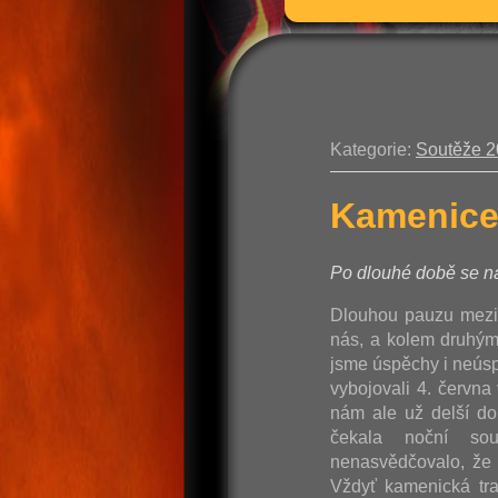
Kategorie:
Soutěže 
Kamenice
Po dlouhé době se ná
Dlouhou pauzu mezi
nás, a kolem druhým,
jsme úspěchy i neúspě
vybojovali 4. červn
nám ale už delší do
čekala noční so
nenasvědčovalo, že 
Vždyť kamenická tra