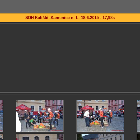
SDH Kaliště -Kamenice n. L. 18.6.2015 - 17,98s